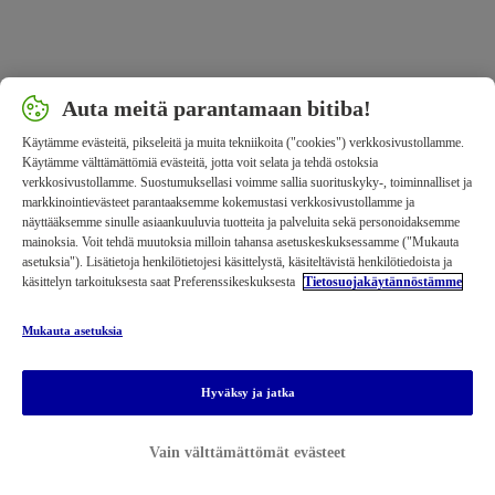
Auta meitä parantamaan bitiba!
Käytämme evästeitä, pikseleitä ja muita tekniikoita ("cookies") verkkosivustollamme.
Käytämme välttämättömiä evästeitä, jotta voit selata ja tehdä ostoksia
verkkosivustollamme. Suostumuksellasi voimme sallia suorituskyky-, toiminnalliset ja
markkinointievästeet parantaaksemme kokemustasi verkkosivustollamme ja
näyttääksemme sinulle asiaankuuluvia tuotteita ja palveluita sekä personoidaksemme
mainoksia. Voit tehdä muutoksia milloin tahansa asetuskeskuksessamme ("Mukauta
asetuksia"). Lisätietoja henkilötietojesi käsittelystä, käsiteltävistä henkilötiedoista ja
käsittelyn tarkoituksesta saat Preferenssikeskuksesta
Tietosuojakäytännöstämme
Mukauta asetuksia
Hyväksy ja jatka
Vain välttämättömät evästeet