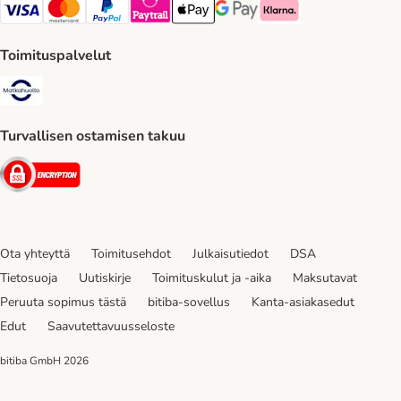
VISA Payment Method
Mastercard Payment Method
Paypal Payment Method
Paytrail Payment Method
Apple Pay Payment Method
Google Pay Payment Method
Klarna Payment Method
Toimituspalvelut
Matkahuolto Shipping Method
Turvallisen ostamisen takuu
Security
Ota yhteyttä
Toimitusehdot
Julkaisutiedot
DSA
Tietosuoja
Uutiskirje
Toimituskulut ja -aika
Maksutavat
Peruuta sopimus tästä
bitiba-sovellus
Kanta-asiakasedut
Edut
Saavutettavuusseloste
bitiba GmbH
2026