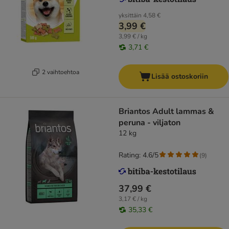
yksittäin
4,58 €
3,99 €
3,99 € / kg
3,71 €
2 vaihtoehtoa
Lisää ostoskoriin
Briantos Adult lammas &
peruna - viljaton
12 kg
Rating: 4.6/5
(
9
)
37,99 €
3,17 € / kg
35,33 €