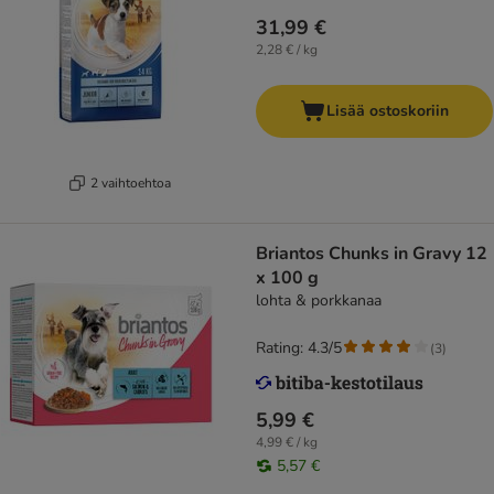
31,99 €
2,28 € / kg
Lisää ostoskoriin
2 vaihtoehtoa
Briantos Chunks in Gravy 12
x 100 g
lohta & porkkanaa
Rating: 4.3/5
(
3
)
5,99 €
4,99 € / kg
5,57 €