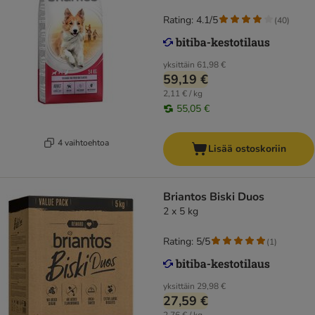
Rating: 4.1/5
(
40
)
yksittäin
61,98 €
59,19 €
2,11 € / kg
55,05 €
4 vaihtoehtoa
Lisää ostoskoriin
Briantos Biski Duos
2 x 5 kg
Rating: 5/5
(
1
)
yksittäin
29,98 €
27,59 €