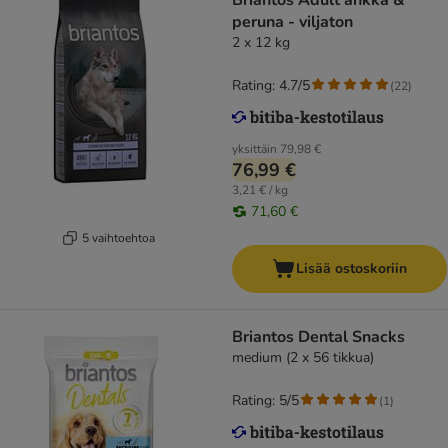
Briantos Adult ankka &
peruna - viljaton
2 x 12 kg
Rating: 4.7/5
(
22
)
yksittäin
79,98 €
76,99 €
3,21 € / kg
71,60 €
5 vaihtoehtoa
Lisää ostoskoriin
Briantos Dental Snacks
medium (2 x 56 tikkua)
Rating: 5/5
(
1
)