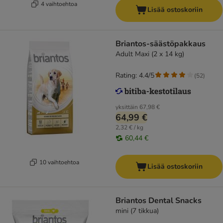
4 vaihtoehtoa
Lisää ostoskoriin
Briantos-säästöpakkaus
Adult Maxi (2 x 14 kg)
Rating: 4.4/5
(
52
)
yksittäin
67,98 €
64,99 €
2,32 € / kg
60,44 €
10 vaihtoehtoa
Lisää ostoskoriin
Briantos Dental Snacks
mini (7 tikkua)