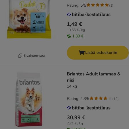
Rating: 5/5
(
1
)
1,49 €
13,55 € / kg
1,39 €
Lisää ostoskoriin
8 vaihtoehtoa
Briantos Adult lammas &
riisi
14 kg
Rating: 4.3/5
(
12
)
30,99 €
2,21 € / kg