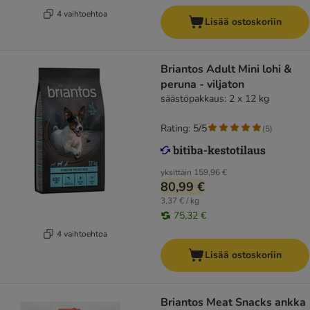
4 vaihtoehtoa
Lisää ostoskoriin
Briantos Adult Mini lohi &
peruna - viljaton
säästöpakkaus: 2 x 12 kg
Rating: 5/5
(
5
)
yksittäin
159,96 €
80,99 €
3,37 € / kg
75,32 €
4 vaihtoehtoa
Lisää ostoskoriin
Briantos Meat Snacks ankka