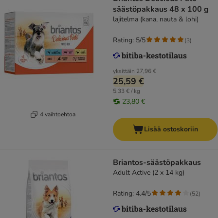
säästöpakkaus 48 x 100 g
lajitelma (kana, nauta & lohi)
Rating: 5/5
(
3
)
yksittäin
27,96 €
25,59 €
5,33 € / kg
23,80 €
4 vaihtoehtoa
Lisää ostoskoriin
Briantos-säästöpakkaus
Adult Active (2 x 14 kg)
Rating: 4.4/5
(
52
)