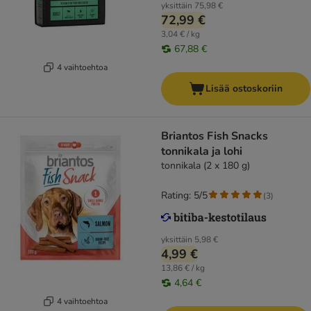
yksittäin
75,98 €
72,99 €
3,04 € / kg
67,88 €
4 vaihtoehtoa
Lisää ostoskoriin
Briantos Fish Snacks
tonnikala ja lohi
tonnikala (2 x 180 g)
Rating: 5/5
(
3
)
yksittäin
5,98 €
4,99 €
13,86 € / kg
4,64 €
4 vaihtoehtoa