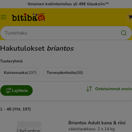
Ilmainen kotiintoimitus yli 49€ tilauksiin.**
Katalogivalikko
Hae
Hakutulokset
briantos
Tuoteryhmä
Koiranruoka
(
197
)
Terveydenhoito
(
88
)
Ostetuimmat ensin
Lajittele
1 - 48 (Yht. 197)
Briantos Adult kana & riisi
säästöpakkaus: 2 x 14 kg