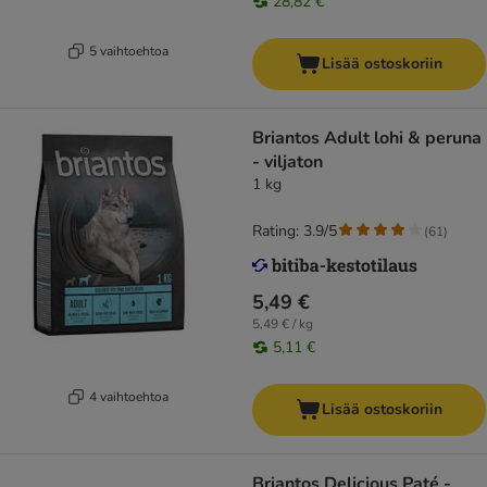
28,82 €
5 vaihtoehtoa
Lisää ostoskoriin
Briantos Adult lohi & peruna
- viljaton
1 kg
Rating: 3.9/5
(
61
)
5,49 €
5,49 € / kg
5,11 €
4 vaihtoehtoa
Lisää ostoskoriin
Briantos Delicious Paté -