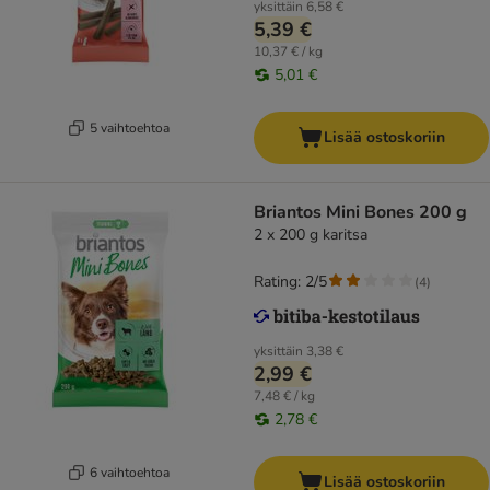
yksittäin
6,58 €
5,39 €
10,37 € / kg
5,01 €
5 vaihtoehtoa
Lisää ostoskoriin
Briantos Mini Bones 200 g
2 x 200 g karitsa
Rating: 2/5
(
4
)
yksittäin
3,38 €
2,99 €
7,48 € / kg
2,78 €
6 vaihtoehtoa
Lisää ostoskoriin