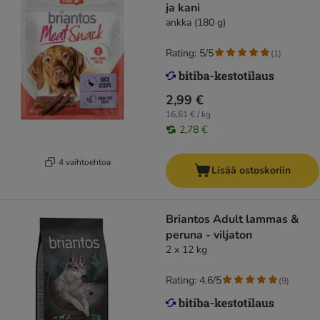
ja kani
ankka (180 g)
Rating: 5/5
(
1
)
2,99 €
16,61 € / kg
2,78 €
4 vaihtoehtoa
Lisää ostoskoriin
Briantos Adult lammas &
peruna - viljaton
2 x 12 kg
Rating: 4.6/5
(
9
)