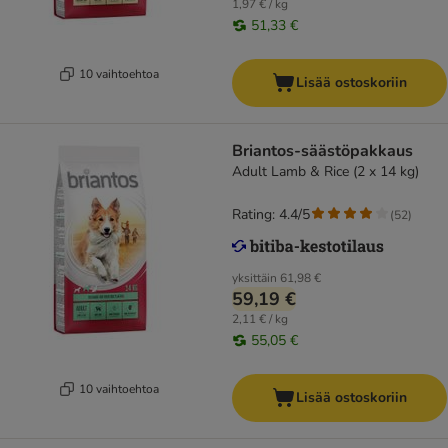
1,97 € / kg
51,33 €
10 vaihtoehtoa
Lisää ostoskoriin
Briantos-säästöpakkaus
Adult Lamb & Rice (2 x 14 kg)
Rating: 4.4/5
(
52
)
yksittäin
61,98 €
59,19 €
2,11 € / kg
55,05 €
10 vaihtoehtoa
Lisää ostoskoriin