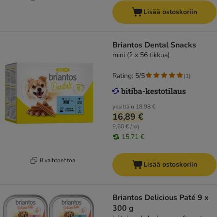
Lisää ostoskoriin
Briantos Dental Snacks
mini (2 x 56 tikkua)
Rating: 5/5
(
1
)
yksittäin
18,98 €
16,89 €
9,60 € / kg
15,71 €
8 vaihtoehtoa
Lisää ostoskoriin
Briantos Delicious Paté 9 x
300 g