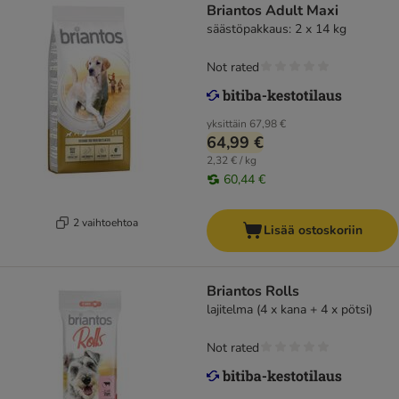
Briantos Adult Maxi
säästöpakkaus: 2 x 14 kg
Not rated
yksittäin
67,98 €
64,99 €
2,32 € / kg
60,44 €
2 vaihtoehtoa
Lisää ostoskoriin
Briantos Rolls
lajitelma (4 x kana + 4 x pötsi)
Not rated