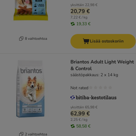
yksittäin
22,98 €
20,79 €
7,22 € / kg
19,33 €
8 vaihtoehtoa
Lisää ostoskoriin
Briantos Adult Light Weight
& Control
säästöpakkaus: 2 x 14 kg
Not rated
yksittäin
65,98 €
62,99 €
2,25 € / kg
58,58 €
2 vaihtoehtoa