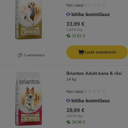
Not rated
33,99 €
2,43 € / kg
31,61 €
Lisää ostoskoriin
2 vaihtoehtoa
Briantos Adult kana & riisi
14 kg
Not rated
28,99 €
2,07 € / kg
26,96 €