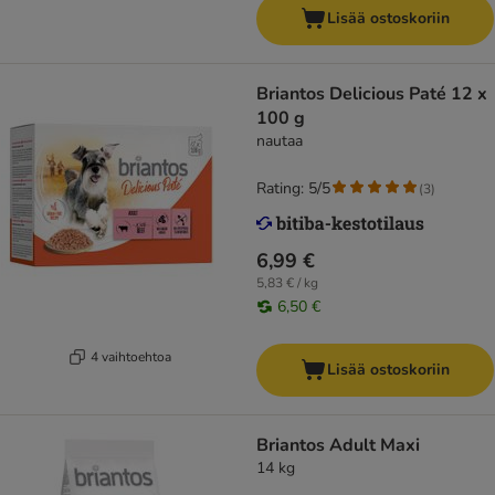
Lisää ostoskoriin
Briantos Delicious Paté 12 x
100 g
nautaa
Rating: 5/5
(
3
)
6,99 €
5,83 € / kg
6,50 €
4 vaihtoehtoa
Lisää ostoskoriin
Briantos Adult Maxi
14 kg