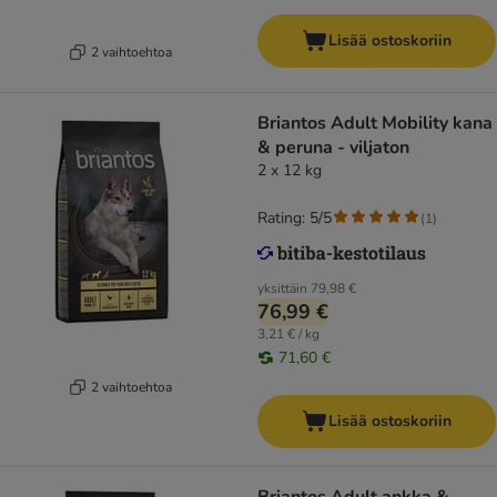
Lisää ostoskoriin
2 vaihtoehtoa
Briantos Adult Mobility kana
& peruna - viljaton
2 x 12 kg
Rating: 5/5
(
1
)
yksittäin
79,98 €
76,99 €
3,21 € / kg
71,60 €
2 vaihtoehtoa
Lisää ostoskoriin