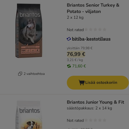
Briantos Senior Turkey &
Potato - viljaton
2 x 12 kg
Not rated
yksittäin
79,98 €
76,99 €
3,21 € / kg
71,60 €
2 vaihtoehtoa
Lisää ostoskoriin
Briantos Junior Young & Fit
säästöpakkaus: 2 x 14 kg
Not rated