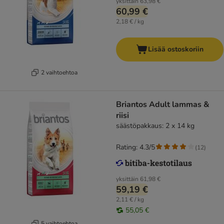
yksittäin
63,98 €
60,99 €
2,18 € / kg
Lisää ostoskoriin
2 vaihtoehtoa
Briantos Adult lammas &
riisi
säästöpakkaus: 2 x 14 kg
Rating: 4.3/5
(
12
)
yksittäin
61,98 €
59,19 €
2,11 € / kg
55,05 €
5 vaihtoehtoa