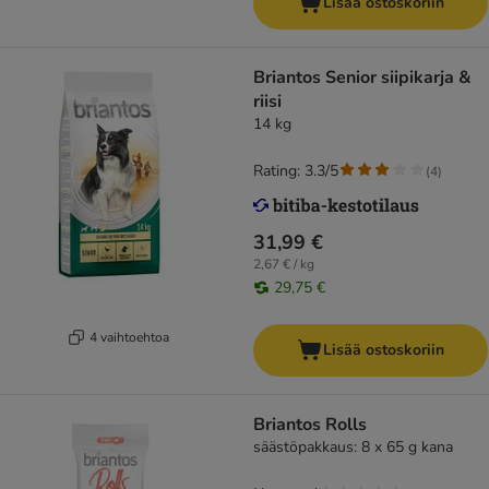
Lisää ostoskoriin
Briantos Senior siipikarja &
riisi
14 kg
Rating: 3.3/5
(
4
)
31,99 €
2,67 € / kg
29,75 €
4 vaihtoehtoa
Lisää ostoskoriin
Briantos Rolls
säästöpakkaus: 8 x 65 g kana