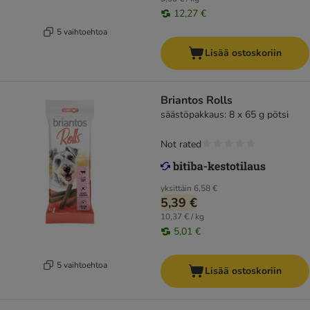
12,27 €
5 vaihtoehtoa
Lisää ostoskoriin
Briantos Rolls
säästöpakkaus: 8 x 65 g pötsi
Not rated
yksittäin
6,58 €
5,39 €
10,37 € / kg
5,01 €
5 vaihtoehtoa
Lisää ostoskoriin