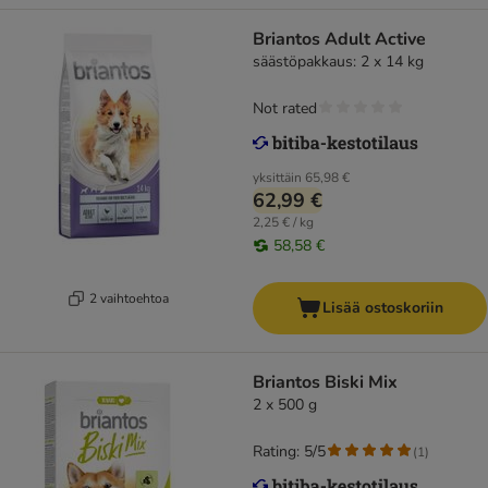
Briantos Adult Active
säästöpakkaus: 2 x 14 kg
Not rated
yksittäin
65,98 €
62,99 €
2,25 € / kg
58,58 €
2 vaihtoehtoa
Lisää ostoskoriin
Briantos Biski Mix
2 x 500 g
Rating: 5/5
(
1
)