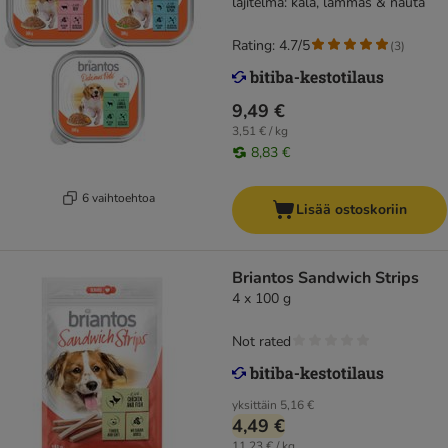
lajitelma: kala, lammas & nauta
Rating: 4.7/5
(
3
)
9,49 €
3,51 € / kg
8,83 €
6 vaihtoehtoa
Lisää ostoskoriin
Briantos Sandwich Strips
4 x 100 g
Not rated
yksittäin
5,16 €
4,49 €
11,23 € / kg