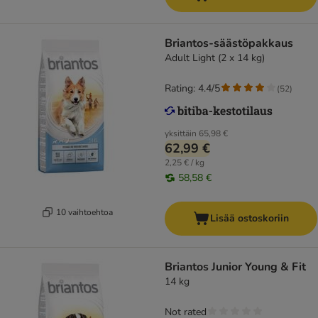
Briantos-säästöpakkaus
Adult Light (2 x 14 kg)
Rating: 4.4/5
(
52
)
yksittäin
65,98 €
62,99 €
2,25 € / kg
58,58 €
10 vaihtoehtoa
Lisää ostoskoriin
Briantos Junior Young & Fit
14 kg
Not rated