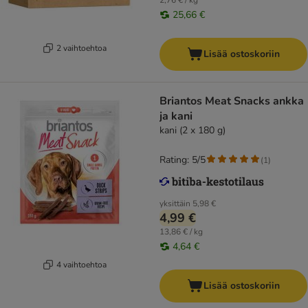
2,76 € / kg
25,66 €
2 vaihtoehtoa
Lisää ostoskoriin
Briantos Meat Snacks ankka
ja kani
kani (2 x 180 g)
Rating: 5/5
(
1
)
yksittäin
5,98 €
4,99 €
13,86 € / kg
4,64 €
4 vaihtoehtoa
Lisää ostoskoriin