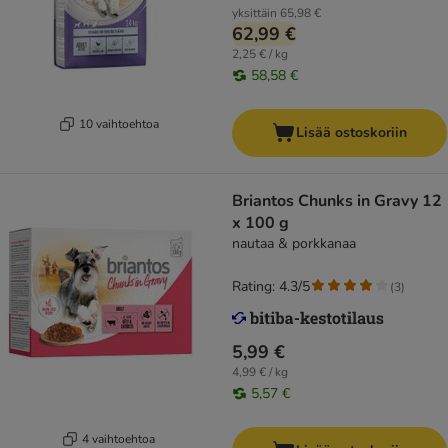
yksittäin
65,98 €
62,99 €
2,25 € / kg
58,58 €
10 vaihtoehtoa
Lisää ostoskoriin
Briantos Chunks in Gravy 12
x 100 g
nautaa & porkkanaa
Rating: 4.3/5
(
3
)
5,99 €
4,99 € / kg
5,57 €
4 vaihtoehtoa