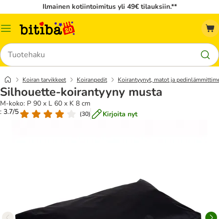
Ilmainen kotiintoimitus yli 49€ tilauksiin.**
Katalogivalikko
Hae
Koiran tarvikkeet
Koiranpedit
Koirantyynyt, matot ja pedinlämmittim
Silhouette-koirantyyny musta
M-koko: P 90 x L 60 x K 8 cm
: 3.7/5
Kirjoita nyt
(
30
)