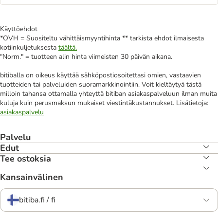
Käyttöehdot
*OVH = Suositeltu vähittäismyyntihinta ** tarkista ehdot ilmaisesta
kotiinkuljetuksesta
täältä.
"Norm." = tuotteen alin hinta viimeisten 30 päivän aikana.
bitiballa on oikeus käyttää sähköpostiosoitettasi omien, vastaavien
tuotteiden tai palveluiden suoramarkkinointiin. Voit kieltäytyä tästä
milloin tahansa ottamalla yhteyttä bitiban asiakaspalveluun ilman muita
kuluja kuin perusmaksun mukaiset viestintäkustannukset. Lisätietoja:
asiakaspalvelu
Palvelu
Edut
Tee ostoksia
Kansainvälinen
bitiba.fi / fi