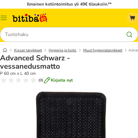
Ilmainen kotiintoimitus yli 49€ tilauksiin.**
Katalogivalikko
Hae
Kissan tarvikkeet
Hygienia ja hoito
Muut hygieniatarvikkeet
Adva
Advanced Schwarz -
vessanedusmatto
P 60 cm x L 40 cm
Kirjoita nyt
(
0
)