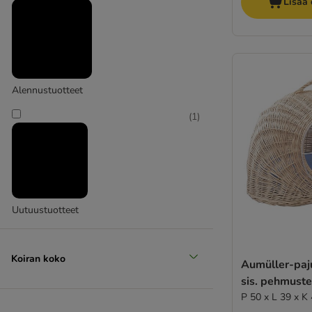
Lisää 
Alennustuotteet
(
1
)
Uutuustuotteet
Koiran koko
Aumüller-paj
sis. pehmust
P 50 x L 39 x K