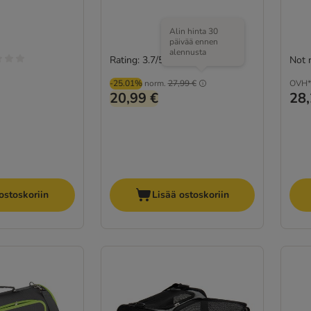
Alin hinta 30
päivää ennen
alennusta
Rating: 3.7/5
Not 
(
3
)
-25.01%
norm.
27,99 €
OVH*
20,99 €
28,
ostoskoriin
Lisää ostoskoriin