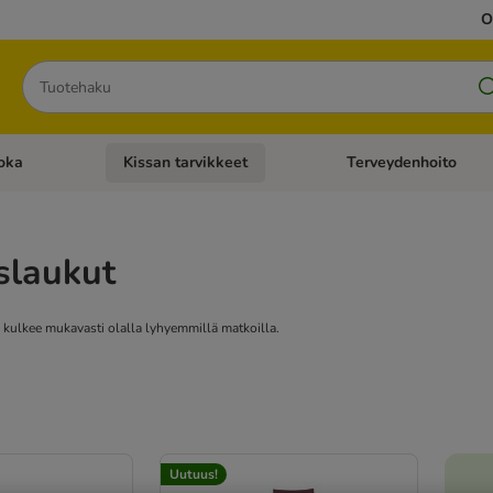
O
Hae
oka
Kissan tarvikkeet
Terveydenhoito
iavalikko: Koiran tarvikkeet
Avaa kategoriavalikko: Kissanruoka
Avaa kategoriavalikko: K
slaukut
 kulkee mukavasti olalla lyhyemmillä matkoilla.
Uutuus!