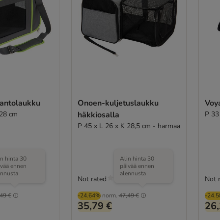
kantolaukku
Onoen-kuljetuslaukku
Voy
 28 cm
häkkiosalla
P 33
P 45 x L 26 x K 28,5 cm - harmaa
in hinta 30
Alin hinta 30
ivää ennen
päivää ennen
ennusta
alennusta
Not rated
Not 
(
1
)
49 €
-24.64%
norm.
47,49 €
-24.
35,79 €
26,