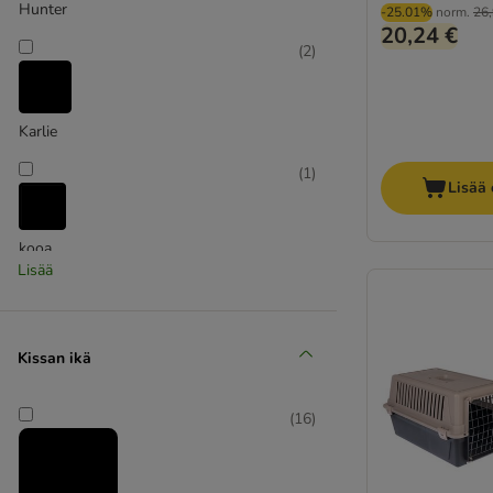
Hunter
-25.01%
norm.
26,
20,24 €
(
2
)
Karlie
(
1
)
Lisää 
kooa
Lisää
(
1
)
Kissan ikä
Sherpa
(
16
)
(
6
)