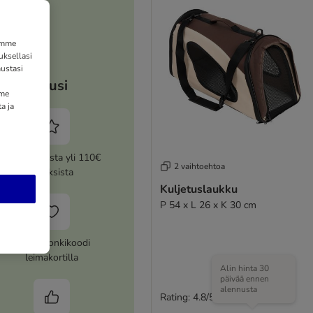
tämme
uksellasi
ustasi
Etusi
mme
a ja
5% alennusta yli 110€
2 vaihtoehtoa
tilauksista
Kuljetuslaukku
P 54 x L 26 x K 30 cm
14€ kuponkikoodi
leimakortilla
Alin hinta 30
päivää ennen
alennusta
Rating: 4.8/5
(
26
)