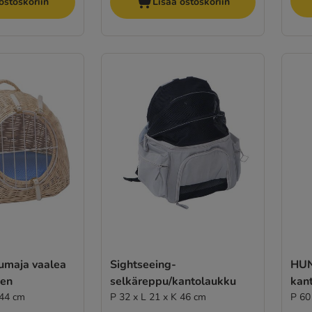
ostoskoriin
Lisää ostoskoriin
umaja vaalea
Sightseeing-
HUN
een
selkäreppu/kantolaukku
kan
 44 cm
P 32 x L 21 x K 46 cm
P 60