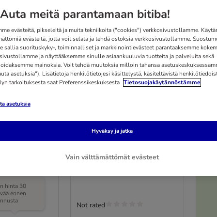
Auta meitä parantamaan bitiba!
me evästeitä, pikseleitä ja muita tekniikoita ("cookies") verkkosivustollamme. Käy
mättömiä evästeitä, jotta voit selata ja tehdä ostoksia verkkosivustollamme. Suostum
 sallia suorituskyky-, toiminnalliset ja markkinointievästeet parantaaksemme kokem
sivustollamme ja näyttääksemme sinulle asiaankuuluvia tuotteita ja palveluita sekä
oidaksemme mainoksia. Voit tehdä muutoksia milloin tahansa asetuskeskuksessa
ta asetuksia"). Lisätietoja henkilötietojesi käsittelystä, käsiteltävistä henkilötiedoist
elyn tarkoituksesta saat Preferenssikeskuksesta
Tietosuojakäytännöstämme
a asetuksia
Trixie Riva -kantolaukku
ku
Hyväksy ja jatka
P 26 × L 30 × K 45 cm
x L 27 x K 30 cm
Vain välttämättömät evästeet
in hinta 30
ivää ennen
ennusta
Not rated
(
26
)