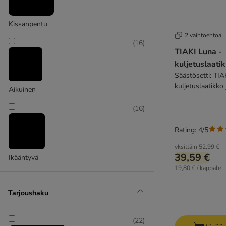
TIAKI
Kissanpentu
2 vaihtoehtoa
(
16
)
TIAKI Luna -
kuljetuslaati
Säästösetti: TIA
kuljetuslaatikko 
Aikuinen
matkapentualust
(
16
)
Rating: 4/5
yksittäin
52,99 €
39,59 €
Ikääntyvä
19,80 € / kappale
Tarjoushaku
(
22
)