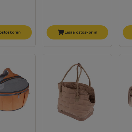
ostoskoriin
Lisää ostoskoriin