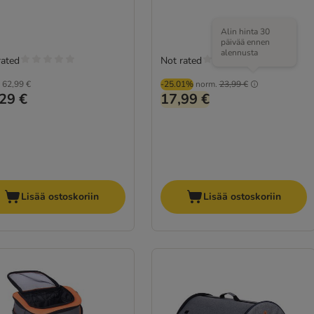
Alin hinta 30
päivää ennen
alennusta
rated
Not rated
62,99 €
-25.01%
norm.
23,99 €
29 €
17,99 €
Lisää ostoskoriin
Lisää ostoskoriin