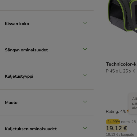
Kissan koko
Sängyn ominaisuudet
Technicolor-
P 45 x L 25 x K
Kuljetustyyppi
Al
Muoto
pä
al
Rating: 4/5
-24.99%
norm.
25,
19,12 €
Kuljetuksen ominaisuudet
19,12 € / kappale