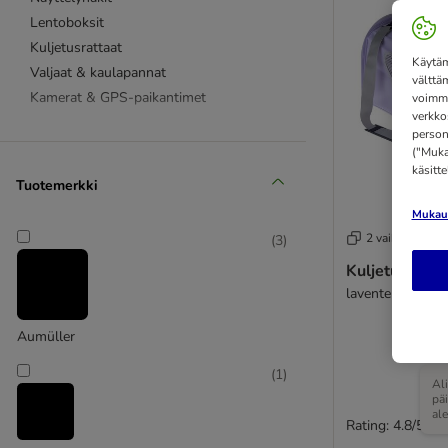
Lentoboksit
Kuljetusrattaat
Käytäm
Valjaat & kaulapannat
välttä
Kamerat & GPS-paikantimet
voimme
verkko
person
("Mukau
käsitt
Tuotemerkki
Mukaut
2 vaihtoehtoa
(
3
)
Kuljetuslauk
laventeli, P 54 
Aumüller
(
1
)
Al
pä
al
Rating: 4.8/5