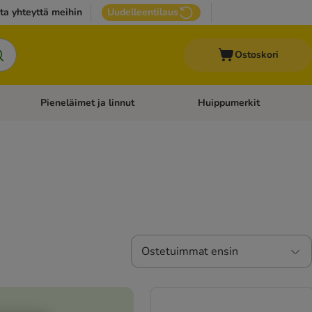
ta yhteyttä meihin
Uudelleentilaus
Ostoskori
Pieneläimet ja linnut
Huippumerkit
issan tarvikkeet
Avaa kategoriavalikko: Terveydenhoito
Avaa kategoriavalikko: Pienel
Ostetuimmat ensin