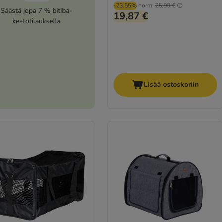
-23.55%
norm.
25,99 €
Säästä jopa 7 % bitiba-
19,87 €
kestotilauksella
Lisää ostoskoriin