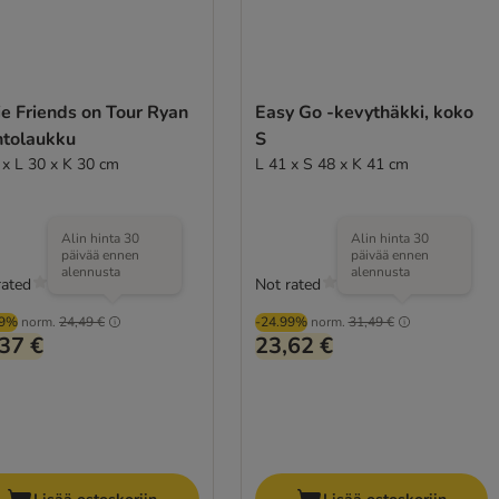
ie Friends on Tour Ryan
Easy Go -kevythäkki, koko
ntolaukku
S
 x L 30 x K 30 cm
L 41 x S 48 x K 41 cm
Alin hinta 30
Alin hinta 30
päivää ennen
päivää ennen
alennusta
alennusta
rated
Not rated
99%
norm.
24,49 €
-24.99%
norm.
31,49 €
37 €
23,62 €