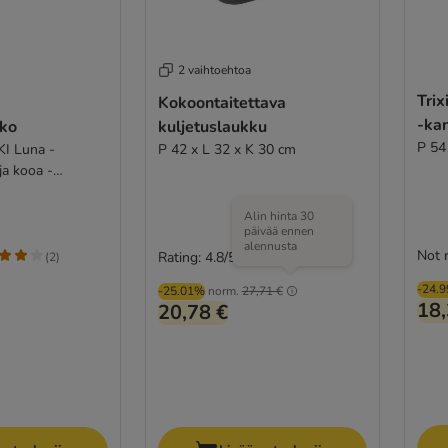
2 vaihtoehtoa
Trix
Kokoontaitettava
-ka
kko
kuljetuslaukku
P 54
KI Luna -
P 42 x L 32 x K 30 cm
ja kooa -
a tuoksulla
Alin hinta 30
päivää ennen
alennusta
Not 
Rating: 4.8/5
(
2
)
(
22
)
-24.
-25.01%
norm.
27,71 €
18,
20,78 €