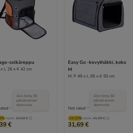
age-selkäreppu
Easy Go -kevythäkki, koko
 x L 26 x K 42 cm
M
M: P 49 x L 65 x K 50 cm
Alin hinta 30
Alin hinta 30
päivää ennen
päivää ennen
alennusta
alennusta
rated
Not rated
58%
norm.
34,99 €
-24.53%
norm.
41,99 €
39 €
31,69 €