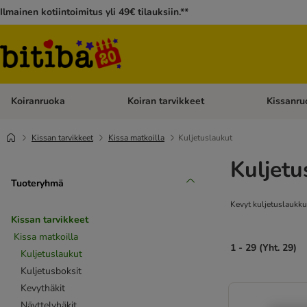
Ilmainen kotiintoimitus yli 49€ tilauksiin.**
Koiranruoka
Koiran tarvikkeet
Kissanru
Avaa kategoriavalikko: Koiranruoka
Avaa kategor
Kissan tarvikkeet
Kissa matkoilla
Kuljetuslaukut
Kuljetu
Tuoteryhmä
Kevyt kuljetuslaukku
Kissan tarvikkeet
Kissa matkoilla
1 - 29 (Yht. 29)
Kuljetuslaukut
Kuljetusboksit
Kevythäkit
Näyttelyhäkit