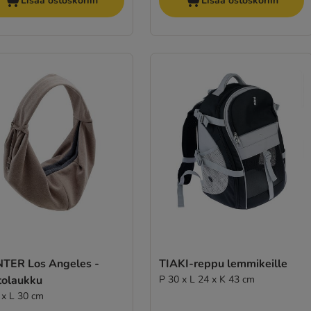
Lisää ostoskoriin
Lisää ostoskoriin
TER Los Angeles -
TIAKI-reppu lemmikeille
tolaukku
P 30 x L 24 x K 43 cm
 x L 30 cm