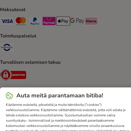
Maksutavat
VISA Payment Method
Mastercard Payment Method
Paypal Payment Method
Paytrail Payment Method
Apple Pay Payment Method
Google Pay Payment Method
Klarna Payment Method
Toimituspalvelut
Matkahuolto Shipping Method
Turvallisen ostamisen takuu
Security
Auta meitä parantamaan bitiba!
Ota yhteyttä
Toimitusehdot
Julkaisutiedot
DSA
Käytämme evästeitä, pikseleitä ja muita tekniikoita ("cookies")
Tietosuoja
Uutiskirje
Toimituskulut ja -aika
Maksutavat
verkkosivustollamme. Käytämme välttämättömiä evästeitä, jotta voit selata ja
tehdä ostoksia verkkosivustollamme. Suostumuksellasi voimme sallia
Peruuta sopimus tästä
bitiba-sovellus
Kanta-asiakasedut
suorituskyky-, toiminnalliset ja markkinointievästeet parantaaksemme
Edut
Saavutettavuusseloste
kokemustasi verkkosivustollamme ja näyttääksemme sinulle asiaankuuluvia