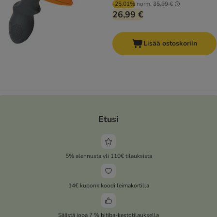
-25.01%
norm.
35,99 €
26,99 €
Lisää ostoskoriin
Etusi
5% alennusta yli 110€ tilauksista
14€ kuponkikoodi leimakortilla
Säästä jopa 7 % bitiba-kestotilauksella