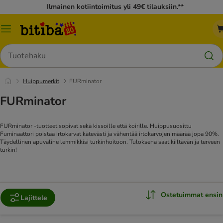
Ilmainen kotiintoimitus yli 49€ tilauksiin.**
Katalogivalikko
Hae
Huippumerkit
FURminator
FURminator
FURminator -tuotteet sopivat sekä kissoille että koirille. Huippusuosittu
Fuminaattori poistaa irtokarvat kätevästi ja vähentää irtokarvojen määrää jopa 90%.
Täydellinen apuväline lemmikkisi turkinhoitoon. Tuloksena saat kiiltävän ja terveen
turkin!
Ostetuimmat ensin
Lajittele