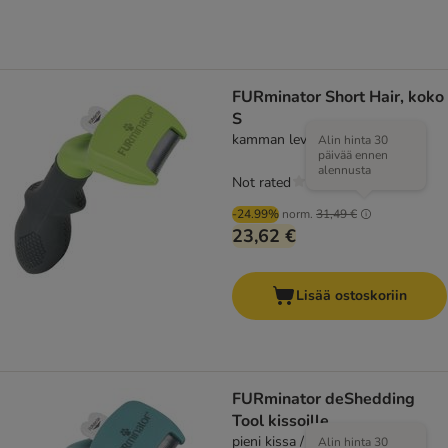
FURminator Short Hair, koko
S
kamman leveys 3,8 cm
Alin hinta 30
päivää ennen
alennusta
Not rated
-24.99%
norm.
31,49 €
23,62 €
Lisää ostoskoriin
FURminator deShedding
Tool kissoille
pieni kissa / lyhytkarvainen
Alin hinta 30