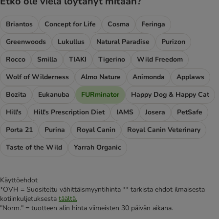
Etkö ole vielä löytänyt mitään?
Briantos
Concept for Life
Cosma
Feringa
Greenwoods
Lukullus
Natural Paradise
Purizon
Rocco
Smilla
TIAKI
Tigerino
Wild Freedom
Wolf of Wilderness
Almo Nature
Animonda
Applaws
Bozita
Eukanuba
FURminator
Happy Dog & Happy Cat
Hill's
Hill's Prescription Diet
IAMS
Josera
PetSafe
Porta 21
Purina
Royal Canin
Royal Canin Veterinary
Taste of the Wild
Yarrah Organic
Käyttöehdot
*OVH = Suositeltu vähittäismyyntihinta ** tarkista ehdot ilmaisesta
kotiinkuljetuksesta
täältä.
"Norm." = tuotteen alin hinta viimeisten 30 päivän aikana.