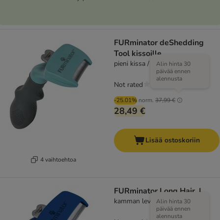
FURminator deShedding
Tool kissoille
pieni kissa / pitkäkarvainen
Alin hinta 30
päivää ennen
alennusta
Not rated
-25.01%
norm.
37,99 €
28,49 €
Lisää ostoskoriin
4 vaihtoehtoa
FURminator Long Hair, L
kamman leveys 9,6 cm
Alin hinta 30
päivää ennen
alennusta