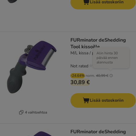
Lisää ostoskoriin
FURminator deShedding
Tool kissoille
M/L kissa / pitkäkarvainen
Alin hinta 30
päivää ennen
alennusta
Not rated
-24.64%
norm.
40,99 €
30,89 €
Lisää ostoskoriin
4 vaihtoehtoa
FURminator deShedding