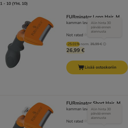
1 - 10 (Yht. 10)
FURminator Long Hair, M
kamman leveys 6,1 cm
Alin hinta 30
päivää ennen
alennusta
Not rated
-25.01%
norm.
35,99 €
26,99 €
Lisää ostoskoriin
FURminator Short Hair, M
kamman leveys 6,1 cm
Alin hinta 30
päivää ennen
alennusta
Not rated