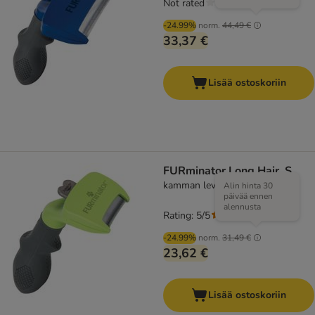
Not rated
-24.99%
norm.
44,49 €
33,37 €
Lisää ostoskoriin
FURminator Long Hair, S
kamman leveys 3,8 cm
Alin hinta 30
päivää ennen
alennusta
Rating: 5/5
(
1
)
-24.99%
norm.
31,49 €
23,62 €
Lisää ostoskoriin