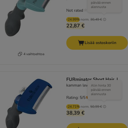
päivää ennen
alennusta
Not rated
-24.99%
norm.
30,49 €
22,87 €
Lisää ostoskoriin
4 vaihtoehtoa
FURminator Short Hair, L
kamman leveys 9,6 cm
Alin hinta 30
päivää ennen
alennusta
Rating: 5/5
(
1
)
-24.71%
norm.
50,99 €
38,39 €