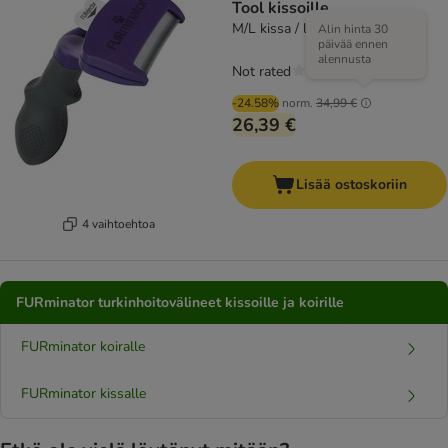
Tool kissoille
M/L kissa / lyhytkarvainen
Alin hinta 30
päivää ennen
alennusta
Not rated
-24.58%
norm.
34,99 €
26,39 €
Lisää ostoskoriin
4 vaihtoehtoa
FURminator turkinhoitovälineet kissoille ja koirille
FURminator koiralle
FURminator kissalle