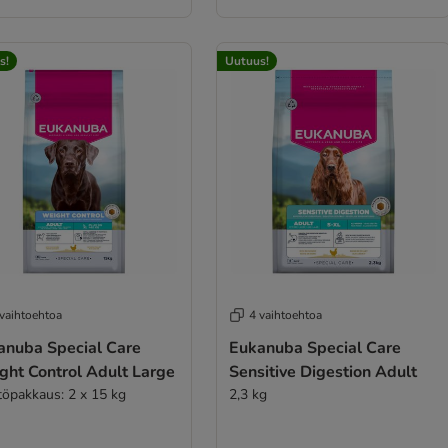
s!
Uutuus!
 vaihtoehtoa
4 vaihtoehtoa
anuba Special Care
Eukanuba Special Care
ght Control Adult Large
Sensitive Digestion Adult
töpakkaus: 2 x 15 kg
2,3 kg