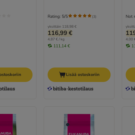
Rating: 5/5
Not 
(
3
)
yksittäin
118,98 €
yksitt
116,99 €
119
4,87 € / kg
4,00 €
111,14 €
1
ostoskoriin
Lisää ostoskoriin