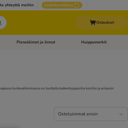
ta yhteyttä meihin
Uudelleentilaus
Ostoskori
Pieneläimet ja linnut
Huippumerkit
issan tarvikkeet
Avaa kategoriavalikko: Terveydenhoito
Avaa kategoriavalikko: Pienel
jassa tuotevalikoimassa on tuotteita kaikentyyppisille koirille ja erilaisiin
Ostetuimmat ensin