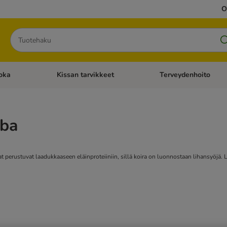
O
Hae
oka
Kissan tarvikkeet
Terveydenhoito
iavalikko: Koiran tarvikkeet
Avaa kategoriavalikko: Kissanruoka
Avaa kategoriavalikko: K
ba
perustuvat laadukkaaseen eläinproteiiniin, sillä koira on luonnostaan lihansyöjä. Laa