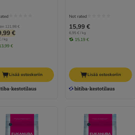
rated
Not rated
15,99 €
äin
121,98 €
,99 €
6,95 € / kg
 / kg
15,19 €
13,99 €
Lisää ostoskoriin
Lisää ostoskoriin