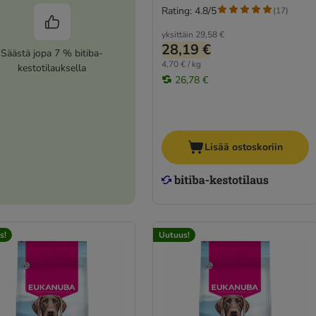
Rating: 4.8/5
(
17
)
yksittäin
29,58 €
28,19 €
Säästä jopa 7 % bitiba-
4,70 € / kg
kestotilauksella
26,78 €
Lisää ostoskoriin
s!
Uutuus!