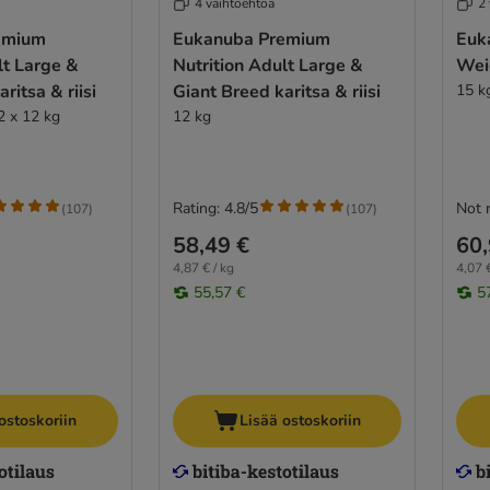
4 vaihtoehtoa
2
emium
Eukanuba Premium
Euk
lt Large &
Nutrition Adult Large &
Wei
ritsa & riisi
Giant Breed karitsa & riisi
15 k
2 x 12 kg
12 kg
Rating: 4.8/5
Not 
(
107
)
(
107
)
58,49 €
60,
4,87 € / kg
4,07 €
55,57 €
5
ostoskoriin
Lisää ostoskoriin