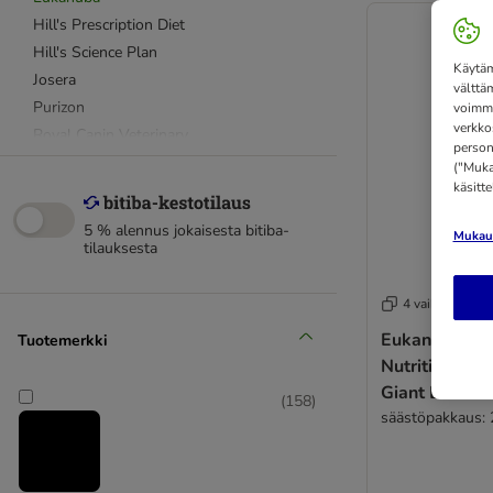
Hill's Prescription Diet
Hill's Science Plan
Käytäm
Josera
välttä
Purizon
voimme
verkko
Royal Canin Veterinary
person
Royal Canin Breed
("Mukau
käsitt
Royal Canin Size
Royal Canin Canine CARE Nutrition
5 % alennus jokaisesta bitiba-
Mukaut
(CCN)
tilauksesta
Taste of the Wild
Wolf of Wilderness
4 vaihtoehtoa
Säästöpakkaukset
Eukanuba Pr
Tuotemerkki
Almo Nature
Nutrition Adu
Alpha Spirit
Giant Breed 
(
158
)
Animonda
säästöpakkaus: 
Applaws
Belcando
Beneful