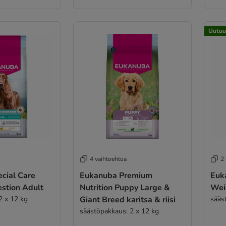
Uutuu
4 vaihtoehtoa
2
cial Care
Eukanuba Premium
Euk
estion Adult
Nutrition Puppy Large &
Wei
2 x 12 kg
Giant Breed karitsa & riisi
sääs
säästöpakkaus: 2 x 12 kg