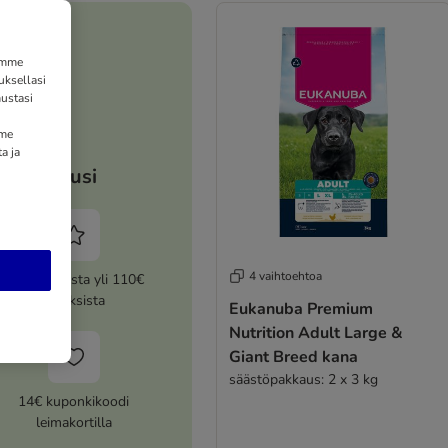
tämme
uksellasi
ustasi
mme
a ja
Etusi
4 vaihtoehtoa
5% alennusta yli 110€
tilauksista
Eukanuba Premium
Nutrition Adult Large &
Giant Breed kana
säästöpakkaus: 2 x 3 kg
14€ kuponkikoodi
leimakortilla