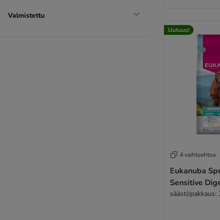
Valmistettu
Uutuus!
4 vaihtoehtoa
Eukanuba Spe
Sensitive Dig
säästöpakkaus: 