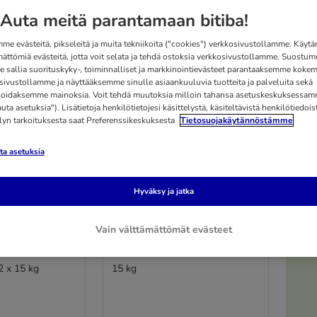
Auta meitä parantamaan bitiba!
me evästeitä, pikseleitä ja muita tekniikoita ("cookies") verkkosivustollamme. Käy
mättömiä evästeitä, jotta voit selata ja tehdä ostoksia verkkosivustollamme. Suostum
 sallia suorituskyky-, toiminnalliset ja markkinointievästeet parantaaksemme kokem
sivustollamme ja näyttääksemme sinulle asiaankuuluvia tuotteita ja palveluita sekä
oidaksemme mainoksia. Voit tehdä muutoksia milloin tahansa asetuskeskuksessa
ta asetuksia"). Lisätietoja henkilötietojesi käsittelystä, käsiteltävistä henkilötiedoist
elyn tarkoituksesta saat Preferenssikeskuksesta
Tietosuojakäytännöstämme
a asetuksia
Hyväksy ja jatka
4 vaihtoehtoa
emium
Eukanuba Premium
Vain välttämättömät evästeet
lt Large &
Nutrition Adult Large &
kana
Giant Breed kana
2 x 15 kg
15 kg