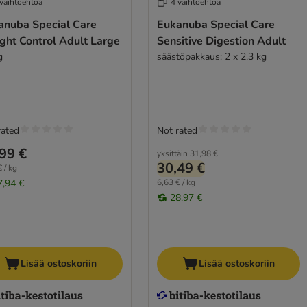
 vaihtoehtoa
4 vaihtoehtoa
anuba Special Care
Eukanuba Special Care
ght Control Adult Large
Sensitive Digestion Adult
g
säästöpakkaus: 2 x 2,3 kg
rated
Not rated
99 €
yksittäin
31,98 €
30,49 €
 / kg
7,94 €
6,63 € / kg
28,97 €
Lisää ostoskoriin
Lisää ostoskoriin