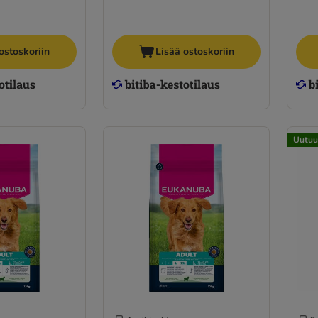
ostoskoriin
Lisää ostoskoriin
Uutuu