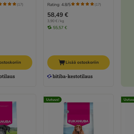
Rating: 4.8/5
(
17
)
(
17
)
58,49 €
3,90 € / kg
55,57 €
ostoskoriin
Lisää ostoskoriin
Uutuus!
Uutuu