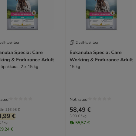
 vaihtoehtoa
2 vaihtoehtoa
anuba Special Care
Eukanuba Special Care
king & Endurance Adult
Working & Endurance Adult
töpakkaus: 2 x 15 kg
15 kg
rated
Not rated
58,49 €
äin
116,98 €
,99 €
3,90 € / kg
 / kg
55,57 €
09,24 €