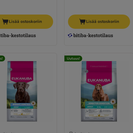
Lisää ostoskoriin
Lisää ostoskoriin
s!
Uutuus!