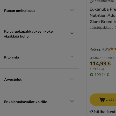
Seniorikoiran kuivaruoka
4 vaihtoehtoa
Suuri 26 - 44 kg
Eukanuba Pr
Ruoan ominaisuus
Nutrition Adu
(
23
)
Giant Breed ka
säästöpakkaus: 
Kuivaruokapakkauksen koko
yksikköä kohti
Rating: 4.8/5
Kilohinta
yksittäin
116,98 €
Erittäin suuri > 45 kg
114,99 €
4,79 € / kg
109,24 €
Arvostelut
Lisää 
Erikoisruokavaliot koirille