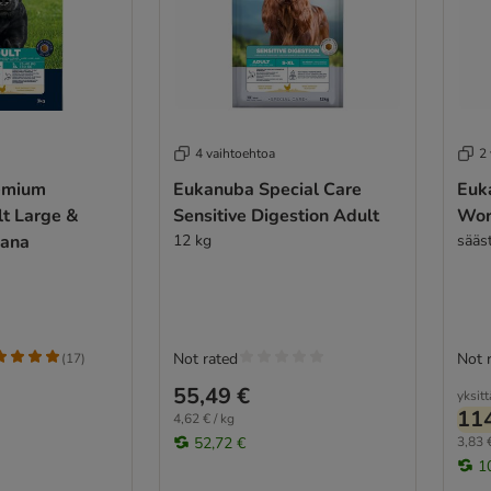
4 vaihtoehtoa
2
emium
Eukanuba Special Care
Euk
lt Large &
Sensitive Digestion Adult
Wor
kana
12 kg
sääs
Not rated
Not 
(
17
)
55,49 €
yksitt
114
4,62 € / kg
52,72 €
3,83 €
1