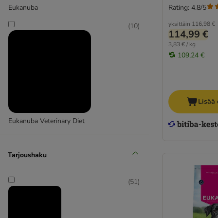
Rating: 4.8/5
Eukanuba
Bewi Dog
Bozita
yksittäin
116,98 €
(
10
)
114,99 €
Bozita Robur
3,83 € / kg
Brekkies
109,24 €
Brit Premium
Dog Chow
Burns
Carrier
Lisää 
Concept for Life Veterinary Diet
Crave
Eukanuba Veterinary Diet
Exclusion
Fitmin
Tarjoushaku
Forza10
Golden Eagle
GranataPet
(
51
)
Greenwoods
Happy Dog
Happy Dog Natur