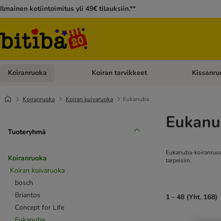
Ilmainen kotiintoimitus yli 49€ tilauksiin.**
Koiranruoka
Koiran tarvikkeet
Kissanru
Avaa kategoriavalikko: Koiranruoka
Avaa kategor
Koiranruoka
Koiran kuivaruoka
Eukanuba
Eukanu
Tuoteryhmä
Eukanuba-koiranruoat 
Koiranruoka
tarpeisiin.
Koiran kuivaruoka
bosch
Briantos
1 - 48 (Yht. 168)
Concept for Life
Eukanuba