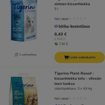
sininen kissanhiekka
5 l
Not rated
8,49 €
1,70 € / l
7,90 €
2 vaihtoehtoa
Lisää ostoskoriin
Tigerino Plant-Based -
kissanhiekka tofu – vihreän
teen tuoksu
säästöpakkaus: 3 x 4,6 kg
Not rated