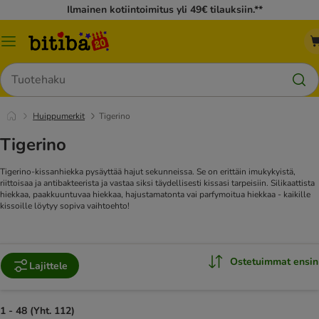
Ilmainen kotiintoimitus yli 49€ tilauksiin.**
Katalogivalikko
Hae
Huippumerkit
Tigerino
Tigerino
Tigerino-kissanhiekka pysäyttää hajut sekunneissa. Se on erittäin imukykyistä,
riittoisaa ja antibakteerista ja vastaa siksi täydellisesti kissasi tarpeisiin. Silikaattista
hiekkaa, paakkuuntuvaa hiekkaa, hajustamatonta vai parfymoitua hiekkaa - kaikille
kissoille löytyy sopiva vaihtoehto!
Ostetuimmat ensin
Lajittele
1 - 48 (Yht. 112)