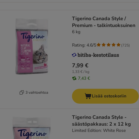
Tigerino Canada Style /
Premium - talkintuoksuinen
6 kg
Rating: 4.6/5
(
725
)
7,99 €
1,33 € / kg
7,43 €
3 vaihtoehtoa
Lisää ostoskoriin
Tigerino Canada Style -
säästöpakkaus: 2 x 12 kg
Limited Edition: White Rose