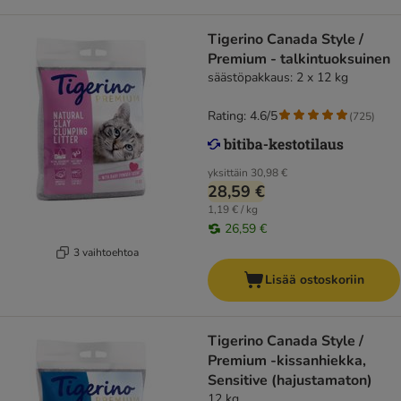
Tigerino Canada Style /
Premium - talkintuoksuinen
säästöpakkaus: 2 x 12 kg
Rating: 4.6/5
(
725
)
yksittäin
30,98 €
28,59 €
1,19 € / kg
26,59 €
3 vaihtoehtoa
Lisää ostoskoriin
Tigerino Canada Style /
Premium -kissanhiekka,
Sensitive (hajustamaton)
12 kg