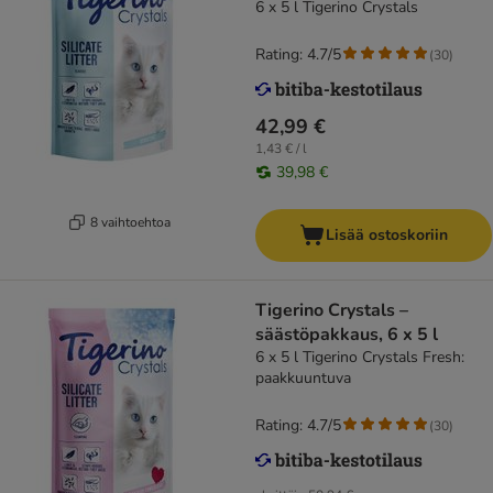
6 x 5 l Tigerino Crystals
Rating: 4.7/5
(
30
)
42,99 €
1,43 € / l
39,98 €
8 vaihtoehtoa
Lisää ostoskoriin
Tigerino Crystals –
säästöpakkaus, 6 x 5 l
6 x 5 l Tigerino Crystals Fresh:
paakkuuntuva
Rating: 4.7/5
(
30
)