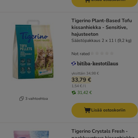
Tigerino Plant-Based Tofu
kissanhiekka - Sensitive,
hajusteeton
Säästöpakkaus 2 x 11 l (9,2 kg)
Not rated
yksittäin
34,98 €
33,79 €
1,54 € / l
31,42 €
3 vaihtoehtoa
Lisää ostoskoriin
Tigerino Crystals Fresh -