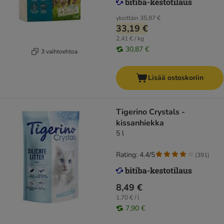
yksittäin
35,97 €
33,19 €
2,41 € / kg
30,87 €
3 vaihtoehtoa
Lisää ostoskoriin
Tigerino Crystals -
kissanhiekka
5 l
Rating: 4.4/5
(
391
)
8,49 €
1,70 € / l
7,90 €