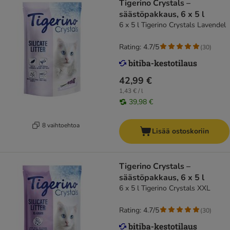
Tigerino Crystals –
säästöpakkaus, 6 x 5 l
6 x 5 l Tigerino Crystals Lavendel
Rating: 4.7/5
(
30
)
42,99 €
1,43 € / l
39,98 €
8 vaihtoehtoa
Lisää ostoskoriin
Tigerino Crystals –
säästöpakkaus, 6 x 5 l
6 x 5 l Tigerino Crystals XXL
Rating: 4.7/5
(
30
)