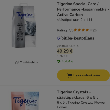
Tigerino Special Care /
Performance -kissanhiekka -
Active Carbon
säästöpakkaus 2 x 14 l
Rating: 4/5
(
2
)
yksittäin
51,98 €
49,29 €
1,76 € / l
45,84 €
2 vaihtoehtoa
Lisää ostoskoriin
Tigerino Crystals –
säästöpakkaus, 6 x 5 l
6 x 5 l Tigerino Crystals Flower
Power