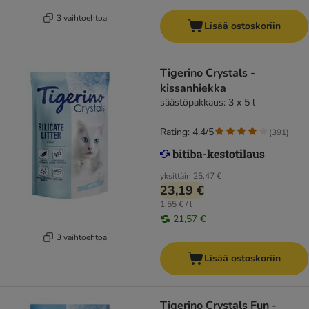
3 vaihtoehtoa
Lisää ostoskoriin
Tigerino Crystals -
kissanhiekka
säästöpakkaus: 3 x 5 l
Rating: 4.4/5
(
391
)
yksittäin
25,47 €
23,19 €
1,55 € / l
21,57 €
3 vaihtoehtoa
Lisää ostoskoriin
Tigerino Crystals Fun -