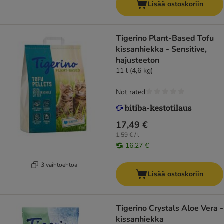
Lisää ostoskoriin
Tigerino Plant-Based Tofu
kissanhiekka - Sensitive,
hajusteeton
11 l (4,6 kg)
Not rated
17,49 €
1,59 € / l
16,27 €
3 vaihtoehtoa
Lisää ostoskoriin
Tigerino Crystals Aloe Vera -
kissanhiekka