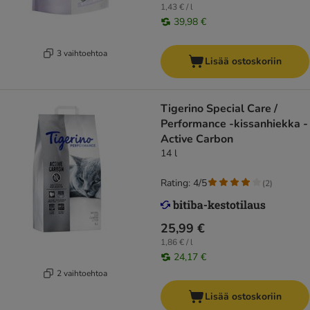
1,43 € / l
39,98 €
3 vaihtoehtoa
Lisää ostoskoriin
Tigerino Special Care /
Performance -kissanhiekka -
Active Carbon
14 l
Rating: 4/5
(
2
)
25,99 €
1,86 € / l
24,17 €
2 vaihtoehtoa
Lisää ostoskoriin