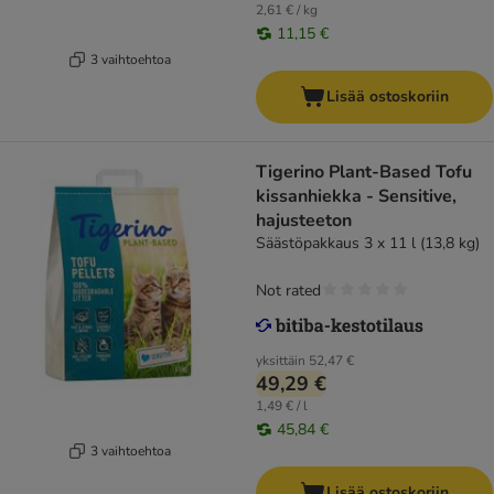
2,61 € / kg
11,15 €
3 vaihtoehtoa
Lisää ostoskoriin
Tigerino Plant-Based Tofu
kissanhiekka - Sensitive,
hajusteeton
Säästöpakkaus 3 x 11 l (13,8 kg)
Not rated
yksittäin
52,47 €
49,29 €
1,49 € / l
45,84 €
3 vaihtoehtoa
Lisää ostoskoriin