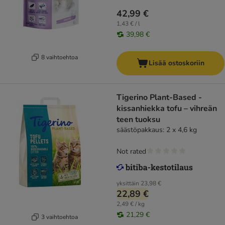
42,99 €
1,43 € / l
39,98 €
8 vaihtoehtoa
Lisää ostoskoriin
Tigerino Plant-Based -
kissanhiekka tofu – vihreän
teen tuoksu
säästöpakkaus: 2 x 4,6 kg
Not rated
yksittäin
23,98 €
22,89 €
2,49 € / kg
21,29 €
3 vaihtoehtoa