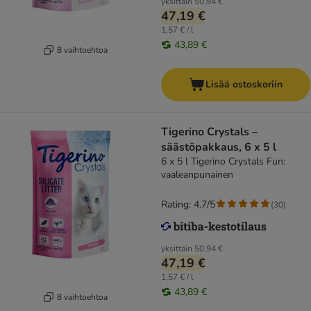
yksittäin
50,94 €
47,19 €
1,57 € / l
43,89 €
8 vaihtoehtoa
Lisää ostoskoriin
Tigerino Crystals –
säästöpakkaus, 6 x 5 l
6 x 5 l Tigerino Crystals Fun:
vaaleanpunainen
Rating: 4.7/5
(
30
)
yksittäin
50,94 €
47,19 €
1,57 € / l
43,89 €
8 vaihtoehtoa