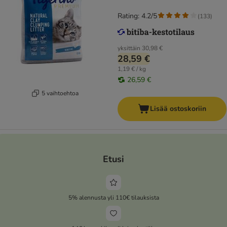
Rating: 4.2/5
(
133
)
yksittäin
30,98 €
28,59 €
1,19 € / kg
26,59 €
5 vaihtoehtoa
Lisää ostoskoriin
Etusi
5% alennusta yli 110€ tilauksista