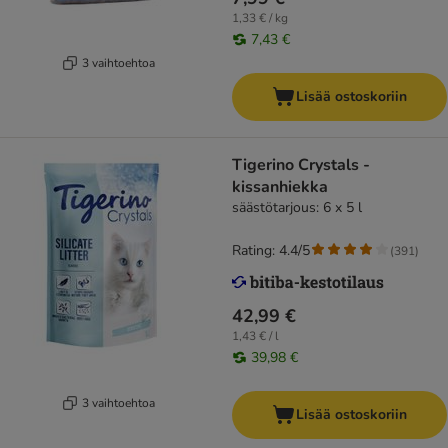
1,33 € / kg
7,43 €
3 vaihtoehtoa
Lisää ostoskoriin
Tigerino Crystals -
kissanhiekka
säästötarjous: 6 x 5 l
Rating: 4.4/5
(
391
)
42,99 €
1,43 € / l
39,98 €
3 vaihtoehtoa
Lisää ostoskoriin