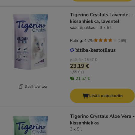
Tigerino Crystals Lavendel -
kissanhiekka, laventeli
säästöpakkaus: 3 x 5 l
Rating: 4.2/5
(
165
)
yksittäin
25,47 €
23,19 €
1,55 € / l
21,57 €
3 vaihtoehtoa
Lisää ostoskoriin
Tigerino Crystals Aloe Vera -
kissanhiekka
3 x 5 l