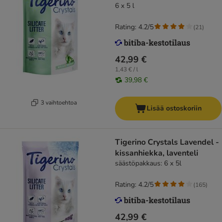
6 x 5 l
Rating: 4.2/5
(
21
)
42,99 €
1,43 € / l
39,98 €
3 vaihtoehtoa
Lisää ostoskoriin
Tigerino Crystals Lavendel -
kissanhiekka, laventeli
säästöpakkaus: 6 x 5l
Rating: 4.2/5
(
165
)
42,99 €