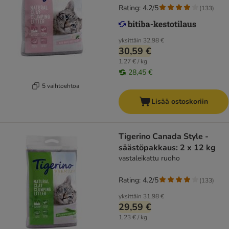
Rating: 4.2/5
(
133
)
yksittäin
32,98 €
30,59 €
1,27 € / kg
28,45 €
5 vaihtoehtoa
Lisää ostoskoriin
Tigerino Canada Style -
säästöpakkaus: 2 x 12 kg
vastaleikattu ruoho
Rating: 4.2/5
(
133
)
yksittäin
31,98 €
29,59 €
1,23 € / kg