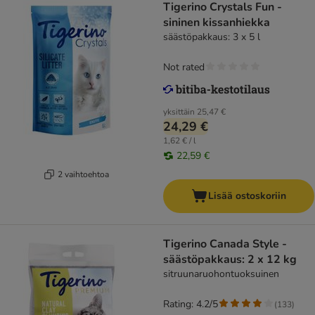
Tigerino Crystals Fun -
sininen kissanhiekka
säästöpakkaus: 3 x 5 l
Not rated
yksittäin
25,47 €
24,29 €
1,62 € / l
22,59 €
2 vaihtoehtoa
Lisää ostoskoriin
Tigerino Canada Style -
säästöpakkaus: 2 x 12 kg
sitruunaruohontuoksuinen
Rating: 4.2/5
(
133
)