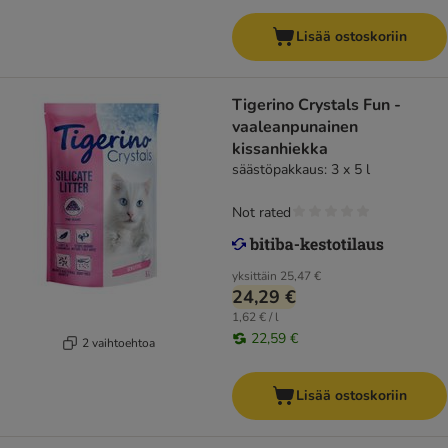
Lisää ostoskoriin
Tigerino Crystals Fun -
vaaleanpunainen
kissanhiekka
säästöpakkaus: 3 x 5 l
Not rated
yksittäin
25,47 €
24,29 €
1,62 € / l
22,59 €
2 vaihtoehtoa
Lisää ostoskoriin