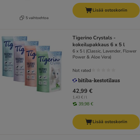
Lisää ostoskoriin
5 vaihtoehtoa
Tigerino Crystals -
kokeilupakkaus 6 x 5 l
6 x 5 l (Classic, Lavender, Flower
Power & Aloe Vera)
Not rated
42,99 €
1,43 € / l
39,98 €
Lisää ostoskoriin