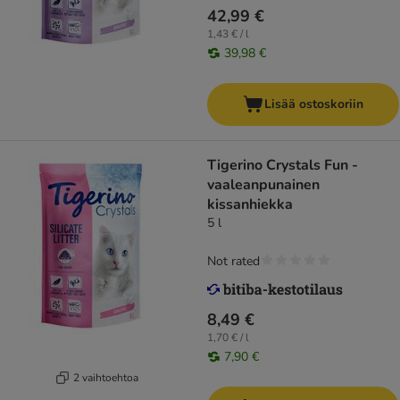
42,99 €
1,43 € / l
39,98 €
Lisää ostoskoriin
Tigerino Crystals Fun -
vaaleanpunainen
kissanhiekka
5 l
Not rated
8,49 €
1,70 € / l
7,90 €
2 vaihtoehtoa