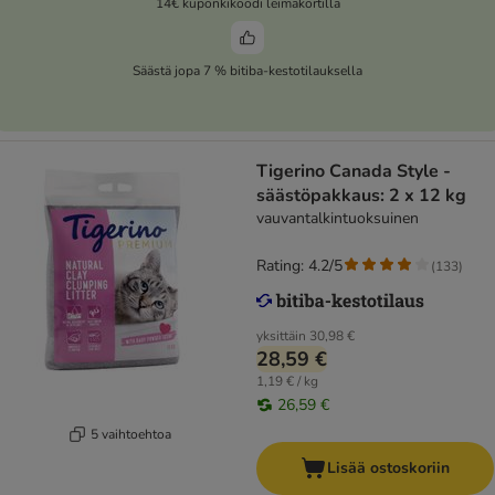
14€ kuponkikoodi leimakortilla
Säästä jopa 7 % bitiba-kestotilauksella
Tigerino Canada Style -
säästöpakkaus: 2 x 12 kg
vauvantalkintuoksuinen
Rating: 4.2/5
(
133
)
yksittäin
30,98 €
28,59 €
1,19 € / kg
26,59 €
5 vaihtoehtoa
Lisää ostoskoriin