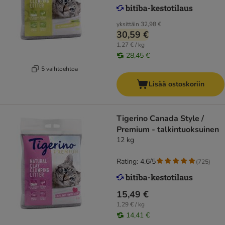
yksittäin
32,98 €
30,59 €
1,27 € / kg
28,45 €
5 vaihtoehtoa
Lisää ostoskoriin
Tigerino Canada Style /
Premium - talkintuoksuinen
12 kg
Rating: 4.6/5
(
725
)
15,49 €
1,29 € / kg
14,41 €