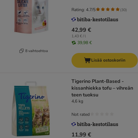
Rating: 4.7/5
(
30
)
42,99 €
1,43 € / l
39,98 €
8 vaihtoehtoa
Lisää ostoskoriin
Tigerino Plant-Based -
kissanhiekka tofu – vihreän
teen tuoksu
4,6 kg
Not rated
11,99 €