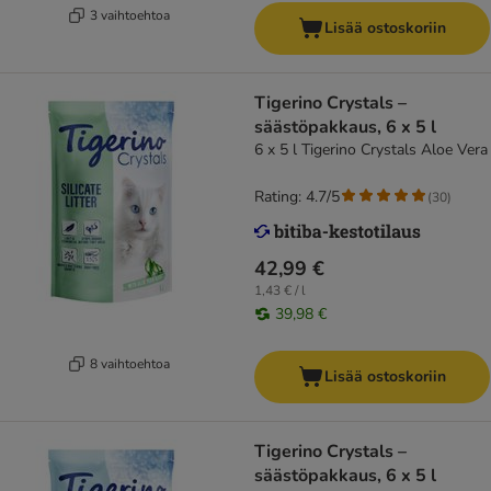
3 vaihtoehtoa
Lisää ostoskoriin
Tigerino Crystals –
säästöpakkaus, 6 x 5 l
6 x 5 l Tigerino Crystals Aloe Vera
Rating: 4.7/5
(
30
)
42,99 €
1,43 € / l
39,98 €
8 vaihtoehtoa
Lisää ostoskoriin
Tigerino Crystals –
säästöpakkaus, 6 x 5 l