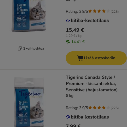
Rating: 3.9/5
(
225
)
15,49 €
1,29 € / kg
14,41 €
3 vaihtoehtoa
Lisää ostoskoriin
Tigerino Canada Style /
Premium -kissanhiekka,
Sensitive (hajustamaton)
6 kg
Rating: 3.9/5
(
225
)
7,99 €