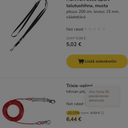
talutushihna, musta
pituus 200 cm, leveys 15 mm,
säädettävä
Not rated
OVH*
9,99 €
5,02 €
Lisää ostoskoriin
Trixie-vaijeri
hihnan pituus 8 m
Alin hinta 30
päivää ennen
alennusta
Not rated
-25.03%
norm.
8,59 €
6,44 €