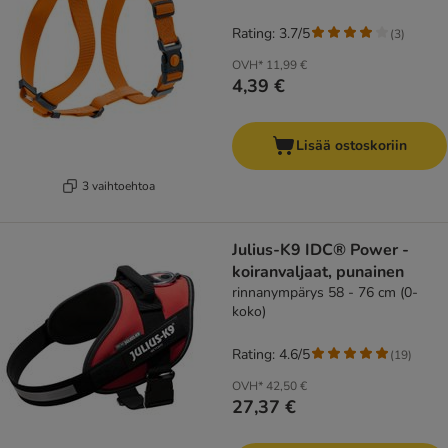
Rating: 3.7/5
(
3
)
OVH*
11,99 €
4,39 €
Lisää ostoskoriin
3 vaihtoehtoa
Julius-K9 IDC® Power -
koiranvaljaat, punainen
rinnanympärys 58 - 76 cm (0-
koko)
Rating: 4.6/5
(
19
)
OVH*
42,50 €
27,37 €