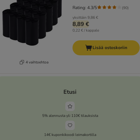
Rating: 4.3/5
(
90
)
yksittäin
9,86 €
8,89 €
0,22 € / kappale
Lisää ostoskoriin
4 vaihtoehtoa
Etusi
5% alennusta yli 110€ tilauksista
14€ kuponkikoodi leimakortilla