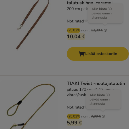
talutushihna, caramel
200 cm pitkä, 20 mm leveä
Alin hinta 30
päivää ennen
alennusta
Not rated
-25.02%
norm.
13,39 €
10,04 €
Lisää ostoskoriin
TIAKI Twist -noutajatalutin
pituus 170 cm, Ø 12 mm -
vihreä/ruskea
Alin hinta 30
päivää ennen
alennusta
Not rated
-25.03%
norm.
7,99 €
5,99 €