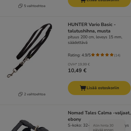
5 vaihtoehtoa
HUNTER Vario Basic -
talutushihna, musta
pituus 200 cm, leveys 15 mm,
säädettävä
Rating: 4.9/5
(
14
)
OVH*
19,99 €
10,49 €
Lisää ostoskoriin
2 vaihtoehtoa
Nomad Tales Calma -valjaat,
ebony
S-koko: 32–46 cm rinnanympärys
Alin hinta 30
päivää ennen