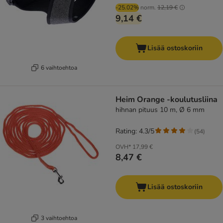
-25.02%
norm.
12,19 €
9,14 €
Lisää ostoskoriin
6 vaihtoehtoa
Heim Orange -koulutusliina
hihnan pituus 10 m, Ø 6 mm
Rating: 4.3/5
(
54
)
OVH*
17,99 €
8,47 €
Lisää ostoskoriin
3 vaihtoehtoa