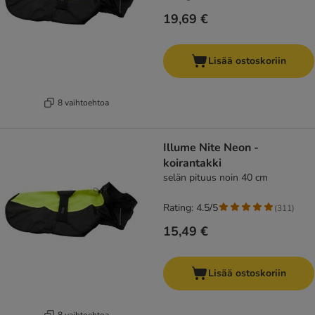
19,69 €
Lisää ostoskoriin
8 vaihtoehtoa
Illume Nite Neon -
koirantakki
selän pituus noin 40 cm
Rating: 4.5/5
(
311
)
15,49 €
Lisää ostoskoriin
8 vaihtoehtoa