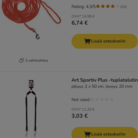
Rating: 4.3/5
(
54
)
OVH*
14,99 €
6,74 €
Lisää ostoskoriin
3 vaihtoehtoa
Art Sportiv Plus -tuplatalutin
pituus 2 x 50 cm, leveys 20 mm
Not rated
OVH*
11,29 €
3,03 €
Lisää ostoskoriin