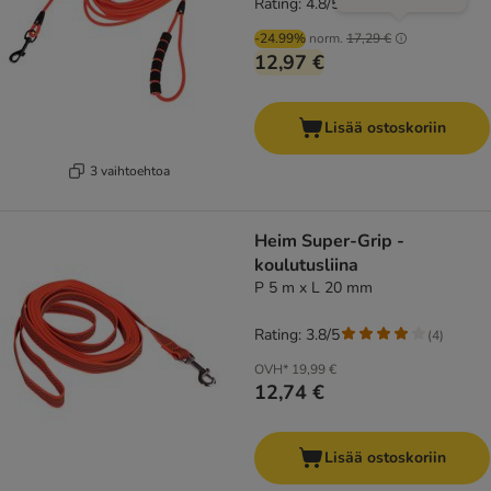
Rating: 4.8/5
(
4
)
-24.99%
norm.
17,29 €
12,97 €
Lisää ostoskoriin
3 vaihtoehtoa
Heim Super-Grip -
koulutusliina
P 5 m x L 20 mm
Rating: 3.8/5
(
4
)
OVH*
19,99 €
12,74 €
Lisää ostoskoriin