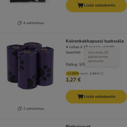
Lisää ostoskoriin
4 vaihtoehtoa
Koirankakkapussi tuoksulla
4 rullaa à 15 pussia, violetti,
laventeli
Alin hinta 30
päivää ennen
alennusta
Rating: 5/5
(
12
)
-24.85%
norm.
1,69 €
1,27 €
Lisää ostoskoriin
2 vaihtoehtoa
Biohajoavat