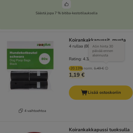
Säästä jopa 7 % bitiba-kestotilauksella
Koirankakkapussit, musta
4 rullaa (80 pussia)
Alin hinta 30
päivää ennen
alennusta
Rating: 4.3/5
(
90
)
-20.13%
norm.
1,49 €
1,19 €
Lisää ostoskoriin
4 vaihtoehtoa
Koirankakkapussi tuoksulla