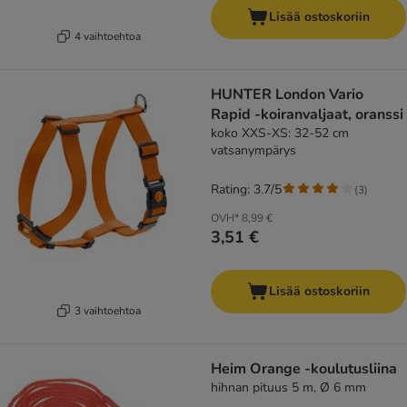
Lisää ostoskoriin
4 vaihtoehtoa
HUNTER London Vario
Rapid -koiranvaljaat, oranssi
koko XXS-XS: 32-52 cm
vatsanympärys
Rating: 3.7/5
(
3
)
OVH*
8,99 €
3,51 €
Lisää ostoskoriin
3 vaihtoehtoa
Heim Orange -koulutusliina
hihnan pituus 5 m, Ø 6 mm