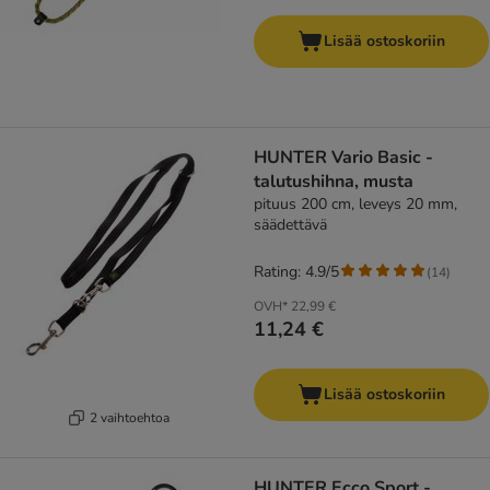
Lisää ostoskoriin
HUNTER Vario Basic -
talutushihna, musta
pituus 200 cm, leveys 20 mm,
säädettävä
Rating: 4.9/5
(
14
)
OVH*
22,99 €
11,24 €
Lisää ostoskoriin
2 vaihtoehtoa
HUNTER Ecco Sport -