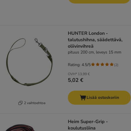
HUNTER London -
talutushihna, säädettävä,
oliivinvihreä
pituus 200 cm, leveys 15 mm
Rating: 4.5/5
(
2
)
OVH*
13,99 €
5,02 €
Lisää ostoskoriin
2 vaihtoehtoa
Heim Super-Grip -
koulutusliina