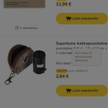
11,99 €
Lisää ostoskoriin
2 vaihtoehtoa
Superbone-kakkapussiteline
pussiteline: P 8 x L 2,5 x K 6 cm +
1 rulla kakkapusseja
Alin hinta 30
päivää ennen
alennusta
Not rated
-25.07%
norm.
3,79 €
2,84 €
Lisää ostoskoriin