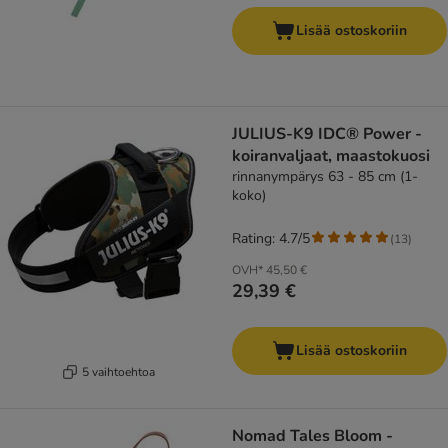
Lisää ostoskoriin
JULIUS-K9 IDC® Power -
koiranvaljaat, maastokuosi
rinnanympärys 63 - 85 cm (1-
koko)
Rating: 4.7/5
(
13
)
OVH*
45,50 €
29,39 €
Lisää ostoskoriin
5 vaihtoehtoa
Nomad Tales Bloom -