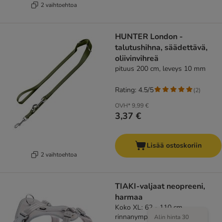
2 vaihtoehtoa
HUNTER London -
talutushihna, säädettävä,
oliivinvihreä
pituus 200 cm, leveys 10 mm
Rating: 4.5/5
(
2
)
OVH*
9,99 €
3,37 €
Lisää ostoskoriin
2 vaihtoehtoa
TIAKI-valjaat neopreeni,
harmaa
Koko XL: 62 - 110 cm
rinnanympärys
Alin hinta 30