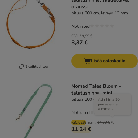
talutushihna, säädettävä,
oranssi
pituus 200 cm, leveys 10 mm
Not rated
OVH*
9,99 €
3,37 €
Lisää ostoskoriin
2 vaihtoehtoa
Nomad Tales Bloom -
talutushihna, mint
pituus 200 cm, leveys 20 mm
Alin hinta 30
päivää ennen
alennusta
Not rated
-25.02%
norm.
14,99 €
11,24 €