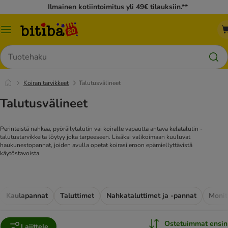
Ilmainen kotiintoimitus yli 49€ tilauksiin.**
Katalogivalikko
Hae
Koiran tarvikkeet
Talutusvälineet
Talutusvälineet
Perinteistä nahkaa, pyöräilytalutin vai koiralle vapautta antava kelatalutin -
talutustarvikkeita löytyy joka tarpeeseen. Lisäksi valikoimaan kuuluvat
haukunestopannat, joiden avulla opetat koirasi eroon epämiellyttävistä
käytöstavoista.
Kaulapannat
Taluttimet
Nahkataluttimet ja -pannat
Monit
Ostetuimmat ensin
Lajittele