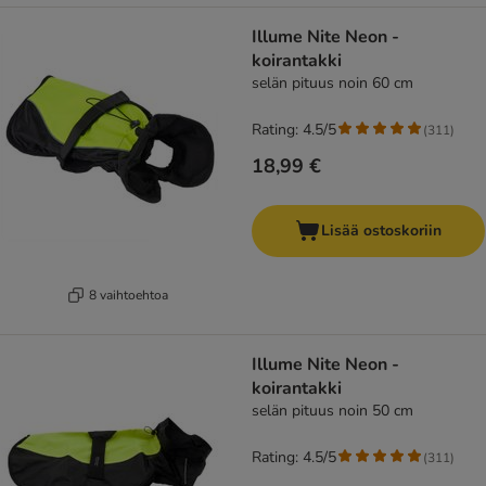
Illume Nite Neon -
koirantakki
selän pituus noin 60 cm
Rating: 4.5/5
(
311
)
18,99 €
Lisää ostoskoriin
8 vaihtoehtoa
Illume Nite Neon -
koirantakki
selän pituus noin 50 cm
Rating: 4.5/5
(
311
)