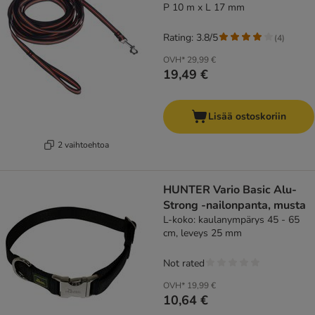
P 10 m x L 17 mm
Rating: 3.8/5
(
4
)
OVH*
29,99 €
19,49 €
Lisää ostoskoriin
2 vaihtoehtoa
HUNTER Vario Basic Alu-
Strong -nailonpanta, musta
L-koko: kaulanympärys 45 - 65
cm, leveys 25 mm
Not rated
OVH*
19,99 €
10,64 €