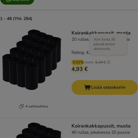
1 - 48 (Yht. 284)
Koirankakkapussit, musta
20 rullaa, jokaisessa 20 pussia
Alin hinta 30
päivää ennen
alennusta
Rating: 4.3/5
(
90
)
-5.01%
norm.
5,19 €
4,93 €
Lisää ostoskoriin
4 vaihtoehtoa
Koirankakkapussit, musta
40 rullaa, jokaisessa 20 pussia