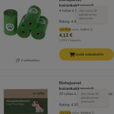
koirankakkapussit
4 rullaa à 15 pussia
Alin hinta 30
päivää ennen
alennusta
Rating: 4.3/5
(
43
)
-24.95%
norm.
5,49 €
4,12 €
1,03 € / kappale
Lisää ostoskoriin
2 vaihtoehtoa
Biohajoavat
koirankakkapussit
20 rullaa à 15 pussia (300 pussia)
Alin hinta 30
päivää ennen
alennusta
Rating: 4.3/5
(
43
)
-25.02%
norm.
15,99 €