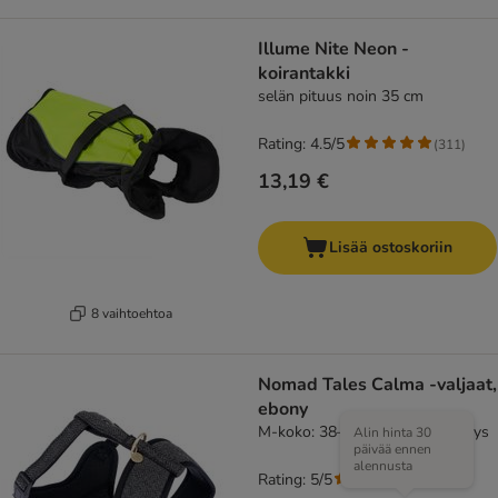
Illume Nite Neon -
koirantakki
selän pituus noin 35 cm
Rating: 4.5/5
(
311
)
13,19 €
Lisää ostoskoriin
8 vaihtoehtoa
Nomad Tales Calma -valjaat,
ebony
M-koko: 38–56cm rinnanympärys
Alin hinta 30
päivää ennen
alennusta
Rating: 5/5
(
1
)