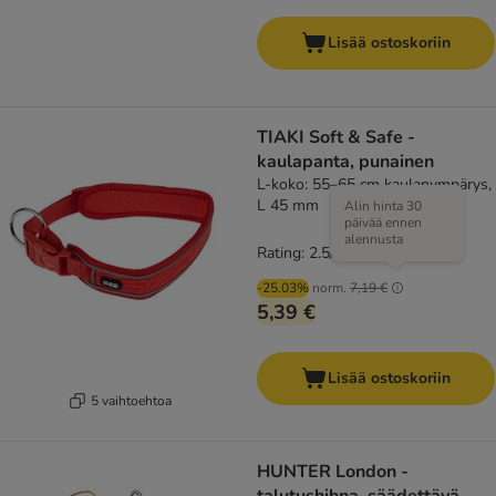
Lisää ostoskoriin
TIAKI Soft & Safe -
kaulapanta, punainen
L-koko: 55–65 cm kaulanympärys,
L 45 mm
Alin hinta 30
päivää ennen
alennusta
Rating: 2.5/5
(
2
)
-25.03%
norm.
7,19 €
5,39 €
Lisää ostoskoriin
5 vaihtoehtoa
HUNTER London -