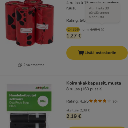
4 rullaa à 15 pussia, punainen,
ruusu
Alin hinta 30
päivää ennen
alennusta
Rating: 5/5
(
12
)
-24.85%
norm.
1,69 €
1,27 €
Lisää ostoskoriin
2 vaihtoehtoa
Koirankakkapussit, musta
8 rullaa (160 pussia)
Rating: 4.3/5
(
90
)
yksittäin
2,38 €
2,19 €