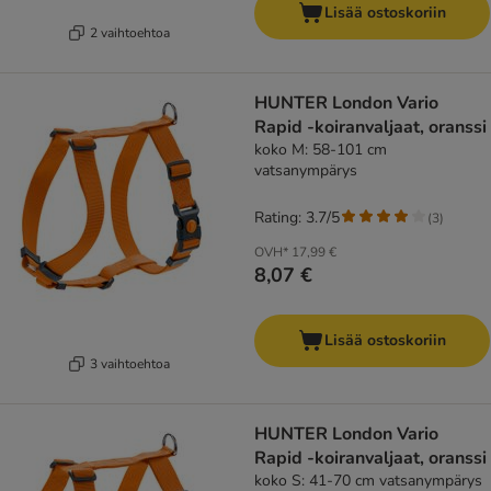
Lisää ostoskoriin
2 vaihtoehtoa
HUNTER London Vario
Rapid -koiranvaljaat, oranssi
koko M: 58-101 cm
vatsanympärys
Rating: 3.7/5
(
3
)
OVH*
17,99 €
8,07 €
Lisää ostoskoriin
3 vaihtoehtoa
HUNTER London Vario
Rapid -koiranvaljaat, oranssi
koko S: 41-70 cm vatsanympärys