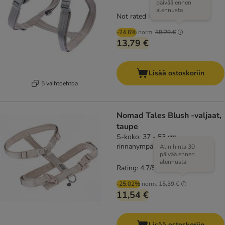
päivää ennen
alennusta
Not rated
-24.6%
norm.
18,29 €
13,79 €
Lisää ostoskoriin
5 vaihtoehtoa
Nomad Tales Blush -valjaat,
taupe
S-koko: 37 - 53 cm
rinnanympärys, L 15 mm
Alin hinta 30
päivää ennen
alennusta
Rating: 4.7/5
(
3
)
-25.02%
norm.
15,39 €
11,54 €
Lisää ostoskoriin