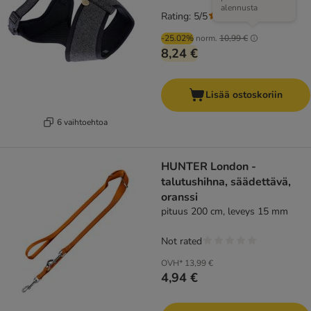
alennusta
Rating: 5/5
(
1
)
-25.02%
norm.
10,99 €
8,24 €
Lisää ostoskoriin
6 vaihtoehtoa
HUNTER London -
talutushihna, säädettävä,
oranssi
pituus 200 cm, leveys 15 mm
Not rated
OVH*
13,99 €
4,94 €