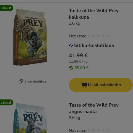
utuus!
Taste of the Wild Prey
kalkkuna
3,6 kg
Not rated
41,99 €
11,66 € / kg
39,89 €
3 vaihtoehtoa
Lisää ostoskoriin
utuus!
Taste of the Wild Prey
angus-nauta
3,6 kg
Not rated