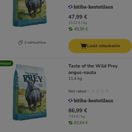
47,99 €
13,33 € / kg
45,59 €
3 vaihtoehtoa
Lisää ostoskoriin
utuus!
Taste of the Wild Prey
angus-nauta
11,4 kg
Not rated
86,99 €
7,63 € / kg
82,64 €