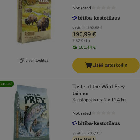
Not rated
yksittäin
192,98 €
190,99 €
7,52 € / kg
181,44 €
3 vaihtoehtoa
Lisää ostoskoriin
utuus!
Taste of the Wild Prey
taimen
Säästöpakkaus: 2 x 11,4 kg
Not rated
yksittäin
205,98 €
203,99 €