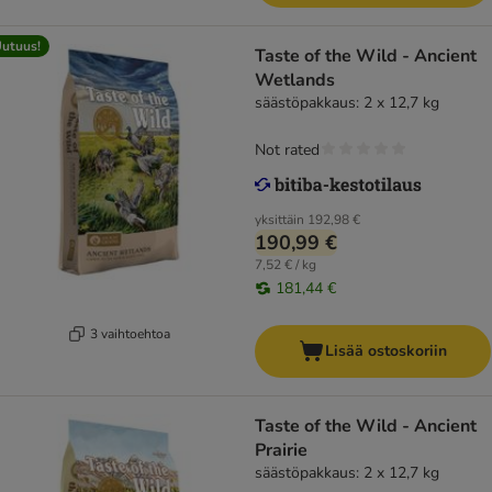
utuus!
Taste of the Wild - Ancient
Wetlands
säästöpakkaus: 2 x 12,7 kg
Not rated
yksittäin
192,98 €
190,99 €
7,52 € / kg
181,44 €
3 vaihtoehtoa
Lisää ostoskoriin
Taste of the Wild - Ancient
Prairie
säästöpakkaus: 2 x 12,7 kg