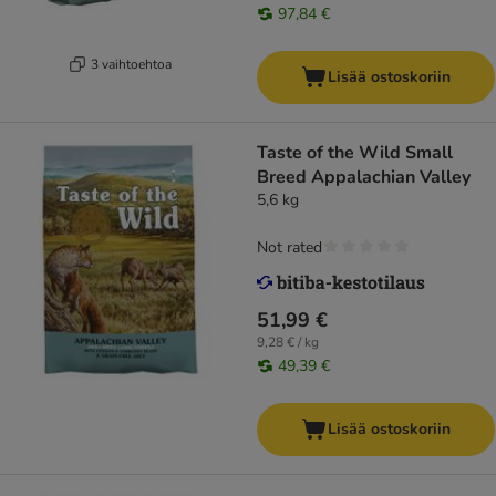
97,84 €
3 vaihtoehtoa
Lisää ostoskoriin
Taste of the Wild Small
Breed Appalachian Valley
5,6 kg
Not rated
51,99 €
9,28 € / kg
49,39 €
Lisää ostoskoriin