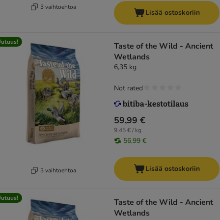
3 vaihtoehtoa
Lisää ostoskoriin
utuus!
Taste of the Wild - Ancient
Wetlands
6,35 kg
Not rated
59,99 €
9,45 € / kg
56,99 €
Lisää ostoskoriin
3 vaihtoehtoa
utuus!
Taste of the Wild - Ancient
Wetlands