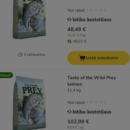
Not rated
48,49 €
13,47 € / kg
46,07 €
3 vaihtoehtoa
Lisää ostoskoriin
utuus!
Taste of the Wild Prey
taimen
11,4 kg
Not rated
102,99 €
9,03 € / kg