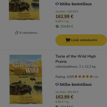
yksittäin
164,98 €
162,99 €
6,68 € / kg
154,84 €
8 vaihtoehtoa
Lisää ostoskoriin
Taste of the Wild High
Prairie
säästöpakkaus: 2 x 12,2 kg
Rating: 4.9/5
(
35
)
yksittäin
164,98 €
162,99 €
6,68 € / kg
154,84 €