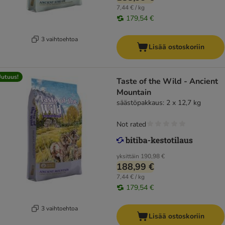
7,44 € / kg
179,54 €
3 vaihtoehtoa
Lisää ostoskoriin
utuus!
Taste of the Wild - Ancient
Mountain
säästöpakkaus: 2 x 12,7 kg
Not rated
yksittäin
190,98 €
188,99 €
7,44 € / kg
179,54 €
3 vaihtoehtoa
Lisää ostoskoriin