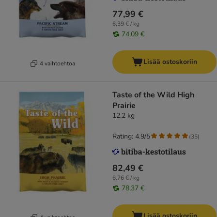
77,99 €
6,39 € / kg
74,09 €
Lisää ostoskoriin
4 vaihtoehtoa
Taste of the Wild High
Prairie
12,2 kg
Rating: 4.9/5
(
35
)
82,49 €
6,76 € / kg
78,37 €
Lisää ostoskoriin