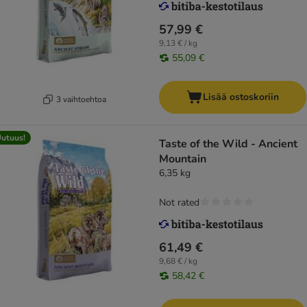
57,99 €
9,13 € / kg
55,09 €
Lisää ostoskoriin
3 vaihtoehtoa
utuus!
Taste of the Wild - Ancient
Mountain
6,35 kg
Not rated
61,49 €
9,68 € / kg
58,42 €