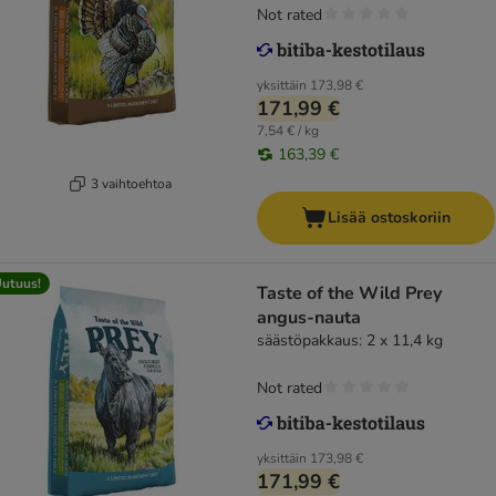
Not rated
yksittäin
173,98 €
171,99 €
7,54 € / kg
163,39 €
3 vaihtoehtoa
Lisää ostoskoriin
utuus!
Taste of the Wild Prey
angus-nauta
säästöpakkaus: 2 x 11,4 kg
Not rated
yksittäin
173,98 €
171,99 €