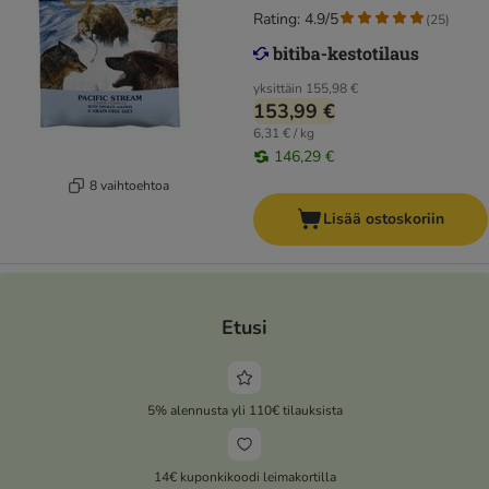
Rating: 4.9/5
(
25
)
yksittäin
155,98 €
153,99 €
6,31 € / kg
146,29 €
8 vaihtoehtoa
Lisää ostoskoriin
Etusi
5% alennusta yli 110€ tilauksista
14€ kuponkikoodi leimakortilla