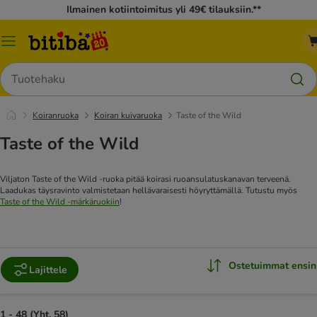
Ilmainen kotiintoimitus yli 49€ tilauksiin.**
Katalogivalikko
Hae
Koiranruoka
Koiran kuivaruoka
Taste of the Wild
Taste of the Wild
Viljaton Taste of the Wild -ruoka pitää koirasi ruoansulatuskanavan terveenä.
Laadukas täysravinto valmistetaan hellävaraisesti höyryttämällä.
Tutustu myös
Taste of the Wild -märkäruokiin
!
Ostetuimmat ensin
Lajittele
1 - 48 (Yht. 58)