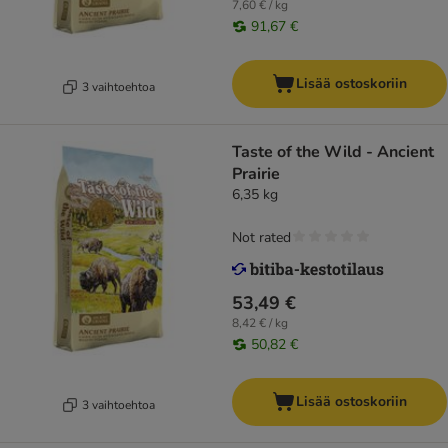
7,60 € / kg
91,67 €
Lisää ostoskoriin
3 vaihtoehtoa
Taste of the Wild - Ancient
Prairie
6,35 kg
Not rated
53,49 €
8,42 € / kg
50,82 €
Lisää ostoskoriin
3 vaihtoehtoa