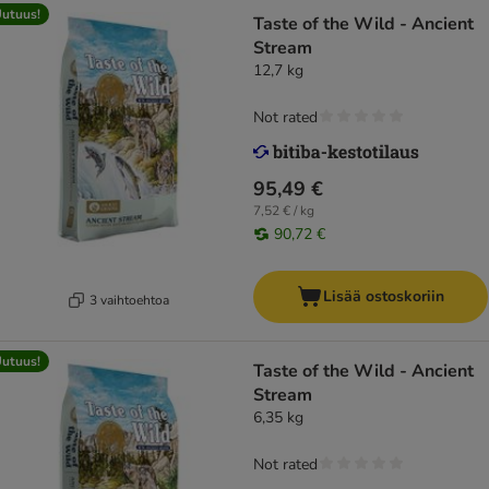
utuus!
Taste of the Wild - Ancient
Stream
12,7 kg
Not rated
95,49 €
7,52 € / kg
90,72 €
Lisää ostoskoriin
3 vaihtoehtoa
utuus!
Taste of the Wild - Ancient
Stream
6,35 kg
Not rated