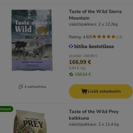
Taste of the Wild Sierra
Mountain
säästöpakkaus: 2 x 12,2kg
Rating: 4.6/5
(
23
)
yksittäin
168,98 €
166,99 €
6,84 € / kg
158,64 €
4 vaihtoehtoa
Lisää ostoskoriin
utuus!
Taste of the Wild Prey
kalkkuna
säästöpakkaus: 2 x 11,4 kg