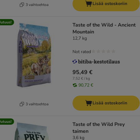
Lisää ostoskoriin
3 vaihtoehtoa
utuus!
Taste of the Wild - Ancient
Mountain
12,7 kg
Not rated
95,49 €
7,52 € / kg
90,72 €
Lisää ostoskoriin
3 vaihtoehtoa
utuus!
Taste of the Wild Prey
taimen
3,6 kg