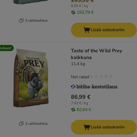
8,95 € / kg
193,79 €
3 vaihtoehtoa
Lisää ostoskoriin
utuus!
Taste of the Wild Prey
kalkkuna
11,4 kg
Not rated
86,99 €
7,63 € / kg
82,64 €
3 vaihtoehtoa
Lisää ostoskoriin