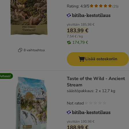
Rating: 4.9/5
(
25
)
yksittäin
185,98 €
183,99 €
7,54 € / kg
174,79 €
8 vaihtoehtoa
Lisää ostoskoriin
utuus!
Taste of the Wild - Ancient
Stream
säästöpakkaus: 2 x 12,7 kg
Not rated
yksittäin
190,98 €
188,99 €