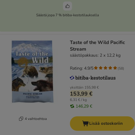
Säästä jopa 7 % bitiba-kestotilauksella
Taste of the Wild Pacific
Stream
säästöpakkaus: 2 x 12,2 kg
Rating: 4.9/5
(
58
)
yksittäin
155,98 €
153,99 €
6,31 € / kg
146,29 €
4 vaihtoehtoa
Lisää ostoskoriin