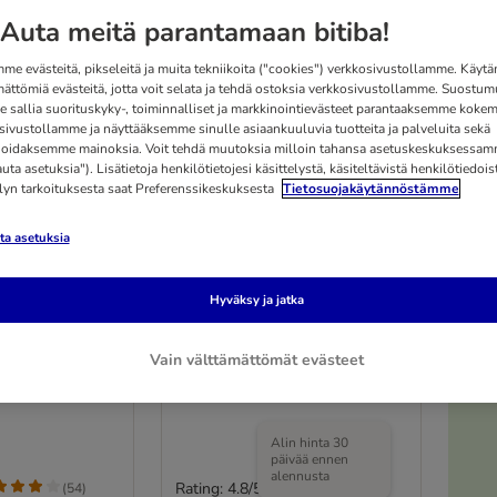
Auta meitä parantamaan bitiba!
me evästeitä, pikseleitä ja muita tekniikoita ("cookies") verkkosivustollamme. Käy
mättömiä evästeitä, jotta voit selata ja tehdä ostoksia verkkosivustollamme. Suostum
 sallia suorituskyky-, toiminnalliset ja markkinointievästeet parantaaksemme kokem
sivustollamme ja näyttääksemme sinulle asiaankuuluvia tuotteita ja palveluita sekä
oidaksemme mainoksia. Voit tehdä muutoksia milloin tahansa asetuskeskuksessa
ta asetuksia"). Lisätietoja henkilötietojesi käsittelystä, käsiteltävistä henkilötiedoist
elyn tarkoituksesta saat Preferenssikeskuksesta
Tietosuojakäytännöstämme
a asetuksia
3 vaihtoehtoa
Hyväksy ja jatka
-koulutusliina
TIAKI Neo Comfort -
10 m, Ø 6 mm
jälkiliina, punainen
Vain välttämättömät evästeet
pituus 10 m, leveys 6 mm
Alin hinta 30
päivää ennen
alennusta
Rating: 4.8/5
(
54
)
(
4
)