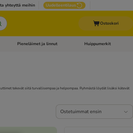
ta yhteyttä meihin
Uudelleentilaus
Ostoskori
Pieneläimet ja linnut
Huippumerkit
issan tarvikkeet
Avaa kategoriavalikko: Terveydenhoito
Avaa kategoriavalikko: Pienel
aluttimet tekevät siitä turvallisempaa ja helpompaa. Ryhmästä löydät lisäksi kätevät
Ostetuimmat ensin