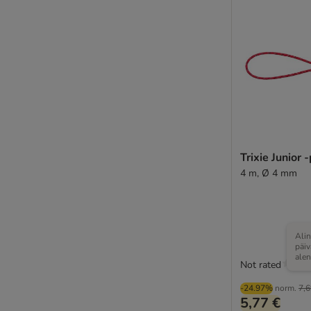
Trixie Junior 
4 m, Ø 4 mm
Alin
päi
ale
Not rated
-24.97%
norm.
7,6
5,77 €