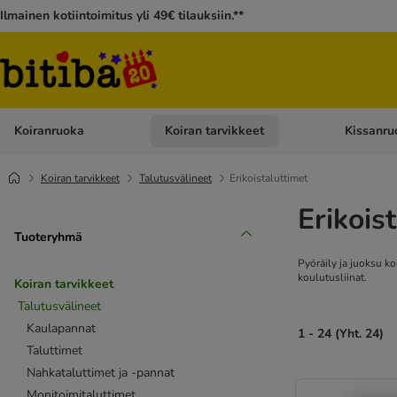
Ilmainen kotiintoimitus yli 49€ tilauksiin.**
Koiranruoka
Koiran tarvikkeet
Kissanru
Avaa kategoriavalikko: Koiranruoka
Avaa kategor
Koiran tarvikkeet
Talutusvälineet
Erikoistaluttimet
Erikois
Tuoteryhmä
Pyöräily ja juoksu ko
koulutusliinat.
Koiran tarvikkeet
Talutusvälineet
Kaulapannat
1 - 24 (Yht. 24)
Taluttimet
Nahkataluttimet ja -pannat
Monitoimitaluttimet