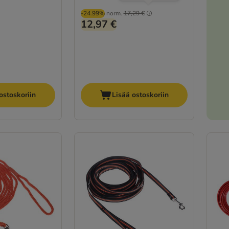
-24.99%
norm.
17,29 €
12,97 €
ostoskoriin
Lisää ostoskoriin