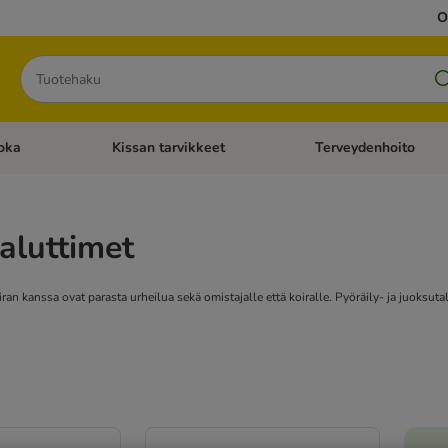
O
Hae
oka
Kissan tarvikkeet
Terveydenhoito
iavalikko: Koiran tarvikkeet
Avaa kategoriavalikko: Kissanruoka
Avaa kategoriavalikko: K
taluttimet
iran kanssa ovat parasta urheilua sekä omistajalle että koiralle. Pyöräily- ja juoksut