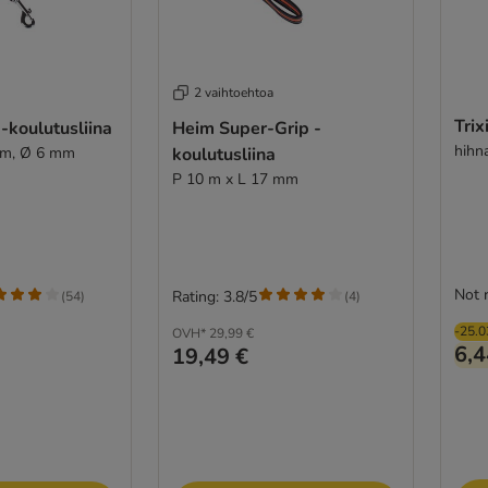
2 vaihtoehtoa
Trix
-koulutusliina
Heim Super-Grip -
hihn
5 m, Ø 6 mm
koulutusliina
P 10 m x L 17 mm
Not 
Rating: 3.8/5
(
54
)
(
4
)
-25.
OVH*
29,99 €
6,4
19,49 €