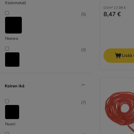
Kleinmetall
OVH*
17,99 €
8,47 €
(
5
)
Neewa
(
3
)
Lisää 
TIAKI
(
7
)
Koiran ikä
(
7
)
Trixie
Nuori