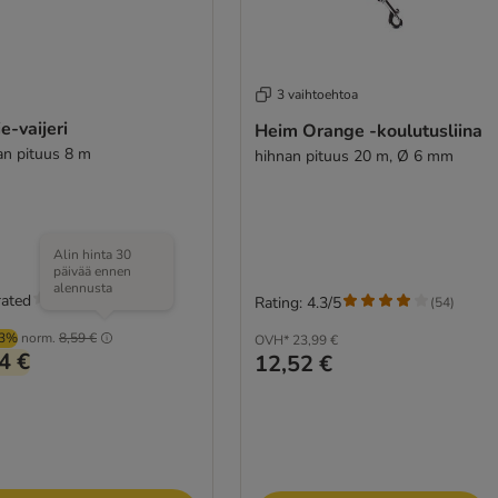
3 vaihtoehtoa
ie-vaijeri
Heim Orange -koulutusliina
an pituus 8 m
hihnan pituus 20 m, Ø 6 mm
Alin hinta 30
päivää ennen
alennusta
rated
Rating: 4.3/5
(
54
)
03%
norm.
8,59 €
OVH*
23,99 €
4 €
12,52 €