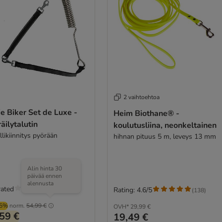
2 vaihtoehtoa
ie Biker Set de Luxe -
Heim Biothane® -
äilytalutin
koulutusliina, neonkeltainen
likiinnitys pyörään
hihnan pituus 5 m, leveys 13 mm
Alin hinta 30
päivää ennen
alennusta
rated
Rating: 4.6/5
(
138
)
55%
norm.
54,99 €
OVH*
29,99 €
59 €
19,49 €