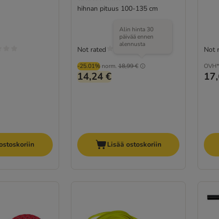
hihnan pituus 100-135 cm
Alin hinta 30
päivää ennen
alennusta
Not rated
Not 
-25.01%
norm.
18,99 €
OVH*
14,24 €
17,
ostoskoriin
Lisää ostoskoriin