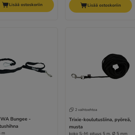
Lisää ostoskoriin
Lisää ostoskoriin
2 vaihtoehtoa
WA Bungee -
Trixie-koulutusliina, pyöreä,
tushihna
musta
5 m
koko S–M: pituus 5 m, Ø 5 mm