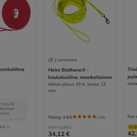
2 vaihtoehtoa
-pentuhihna
Trix
Heim Biothane® -
pyör
koulutusliina, neonkeltainen
metal
hihnan pituus 10 m, leveys 13
mm
 hinta 30
vää ennen
nnusta
Not 
Rating: 4.6/5
(
138
)
9 €
-22.
OVH*
53,99 €
42,
34,12 €