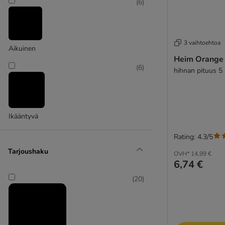
(
6
)
3 vaihtoehtoa
Aikuinen
Heim Orange 
(
6
)
hihnan pituus 
Ikääntyvä
Rating: 4.3/5
Tarjoushaku
OVH*
14,99 €
6,74 €
(
20
)