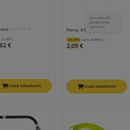
Alin hinta 30
päivää ennen
alennusta
rated
Rating: 4/5
(
2
)
25,00 €
-25.09%
norm.
2,79 €
62 €
2,09 €
Lisää ostoskoriin
Lisää ostoskoriin