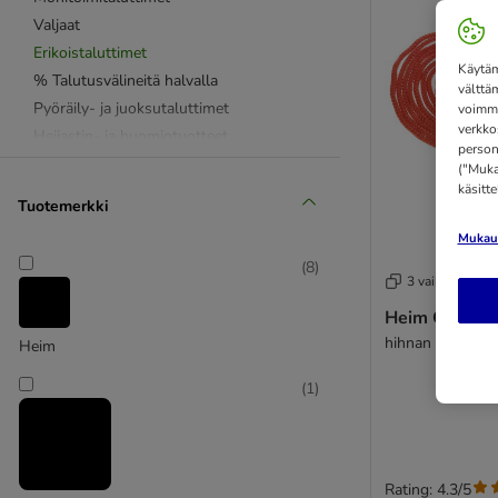
Valjaat
Erikoistaluttimet
Käytäm
% Talutusvälineitä halvalla
välttä
Pyöräily- ja juoksutaluttimet
voimme
verkko
Heijastin- ja huomiotuotteet
person
Kaulapantariipukset
("Mukau
käsitt
Vedonesto
Tuotemerkki
Kuonokopat
Mukaut
Koirankakkapussit
(
8
)
flexi
3 vaihtoehtoa
KONG
Heim Orange 
Julius K9
hihnan pituus 
Heim
Heim
HUNTER
(
1
)
Ruffwear
Rating: 4.3/5