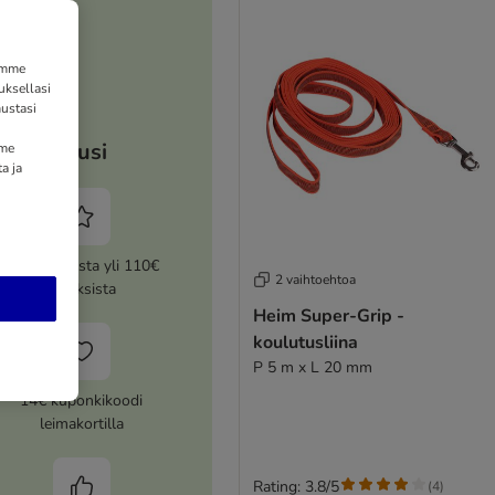
tämme
uksellasi
ustasi
Etusi
mme
a ja
5% alennusta yli 110€
2 vaihtoehtoa
tilauksista
Heim Super-Grip -
koulutusliina
P 5 m x L 20 mm
14€ kuponkikoodi
leimakortilla
Rating: 3.8/5
(
4
)