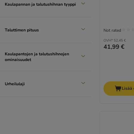
Kaulapannan ja talutushihnan tyyppi
Taluttimen pituus
Not rated
OVH*
52,45 €
41,99 €
Kaulapantojen ja talutushihnojen
ominaisuudet
Urheilulaji
Lisää 