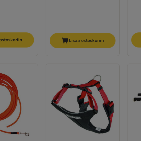
ostoskoriin
Lisää ostoskoriin