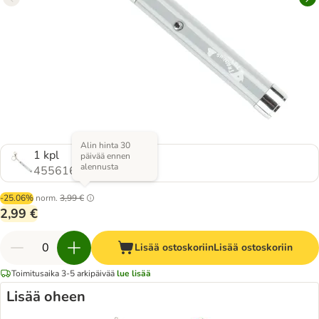
Alin hinta 30
1 kpl
päivää ennen
alennusta
455616.0
-25.06%
norm.
3,99 €
2,99 €
Lisää ostoskoriin
Lisää ostoskoriin
Toimitusaika 3-5 arkipäivää
lue lisää
Lisää oheen