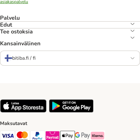
asiakaspalvelu
Palvelu
Edut
Tee ostoksia
Kansainvälinen
bitiba.fi / fi
Maksutavat
VISA Payment Method
Mastercard Payment Method
Paypal Payment Method
Paytrail Payment Method
Apple Pay Payment Method
Google Pay Payment Method
Klarna Payment Method