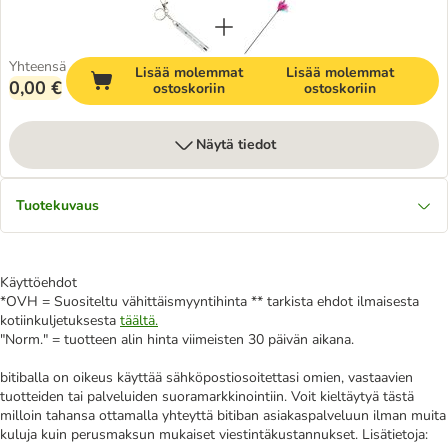
Yhteensä
Lisää molemmat
Lisää molemmat
0,00 €
ostoskoriin
ostoskoriin
Näytä tiedot
Tuotekuvaus
Käyttöehdot
*OVH = Suositeltu vähittäismyyntihinta ** tarkista ehdot ilmaisesta
kotiinkuljetuksesta
täältä.
"Norm." = tuotteen alin hinta viimeisten 30 päivän aikana.
bitiballa on oikeus käyttää sähköpostiosoitettasi omien, vastaavien
tuotteiden tai palveluiden suoramarkkinointiin. Voit kieltäytyä tästä
milloin tahansa ottamalla yhteyttä bitiban asiakaspalveluun ilman muita
kuluja kuin perusmaksun mukaiset viestintäkustannukset. Lisätietoja: