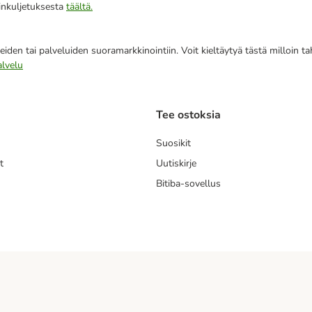
iinkuljetuksesta
täältä.
eiden tai palveluiden suoramarkkinointiin. Voit kieltäytyä tästä milloin 
alvelu
Tee ostoksia
Suosikit
t
Uutiskirje
Bitiba-sovellus