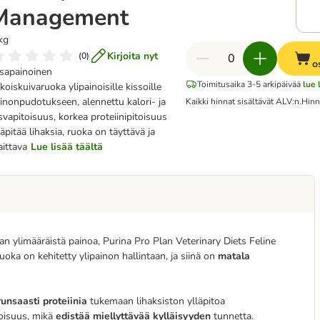
Management
kg
Kirjoita nyt
(
0
)
o
sapainoinen
Toimitusaika 3-5 arkipäivää
lue 
ikoiskuivaruoka ylipainoisille kissoille
inonpudotukseen, alennettu kalori- ja
Kaikki hinnat sisältävät ALV:n.
Hinn
svapitoisuus, korkea proteiinipitoisuus
läpitää lihaksia, ruoka on täyttävä ja
ittava
Lue lisää täältä
an ylimääräistä painoa, Purina Pro Plan Veterinary Diets Feline
ka on kehitetty ylipainon hallintaan, ja siinä on
matala
runsaasti proteiinia
tukemaan lihaksiston ylläpitoa
toisuus, mikä
edistää miellyttävää kylläisyyden
tunnetta.