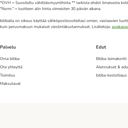
*OVH = Suositeltu vähittäismyyntihinta ** tarkista ehdot ilmaisesta kot
"Norm." = tuotteen alin hinta viimeisten 30 päivän aikana.
bitiballa on oikeus käyttää sähköpostiosoitettasi omien, vastaavien tuott
kuin perusmaksun mukaiset viestintäkustannukset. Lisätietoja:
asiakasp
Palvelu
Edut
Oma bitiba
Bitiba-leimakortti
Ota yhteyttä
Alennukset & edu
Toimitus
bitiba-kestotliaus
Maksutavat