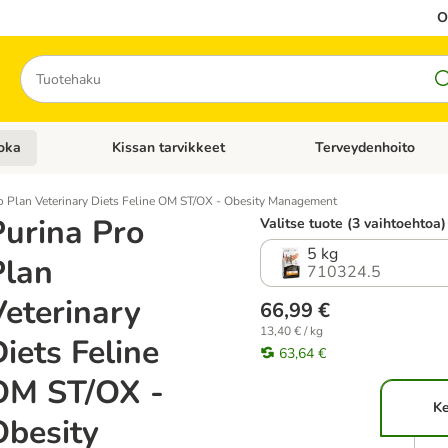
O
Hae
oka
Kissan tarvikkeet
Terveydenhoito
iavalikko: Koiran tarvikkeet
Avaa kategoriavalikko: Kissanruoka
Avaa kategoriavalikko: K
o Plan Veterinary Diets Feline OM ST/OX - Obesity Management
Purina Pro
Valitse tuote (3 vaihtoehtoa)
5 kg
Plan
710324.5
Veterinary
66,99 €
13,40 € / kg
iets Feline
63,64 €
OM ST/OX -
Ke
Obesity