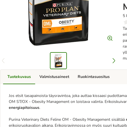
5 
Ta
er
pa
ra
yl
ma
Tuotekuvaus
Valmistusaineet
Ruokintasuositus
Jos etsit tasapainoista täysravintoa, joka auttaa kissaasi pudottama
OM ST/OX - Obesity Management on loistava valinta. Erikoiskuivaruo
energiapitoisuus
.
Purina Veterinary Diets Feline OM - Obesity Management sisältää
erikoisruokavalion aikana. Erikoisravinnossa on myös suuri kuitupi