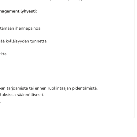
Management
lyhyesti
:
pitämään ihannepainoa
ävää kylläisyyden tunnetta
H:ta
n tarjoamista tai ennen ruokintaajan pidentämistä.
tuksissa säännöllisesti.
.