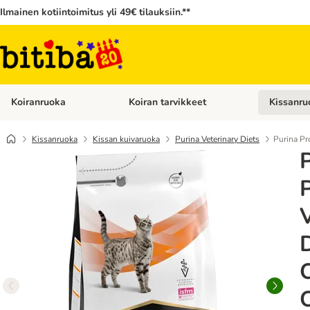
Ilmainen kotiintoimitus yli 49€ tilauksiin.**
Koiranruoka
Koiran tarvikkeet
Kissanru
Avaa kategoriavalikko: Koiranruoka
Avaa kategor
Kissanruoka
Kissan kuivaruoka
Purina Veterinary Diets
Purina Pr
D