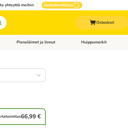
ta yhteyttä meihin
Uudelleentilaus
Ostoskori
Pieneläimet ja linnut
Huippumerkit
issan tarvikkeet
Avaa kategoriavalikko: Terveydenhoito
Avaa kategoriavalikko: Pienel
66,99 €
rtatoimitus