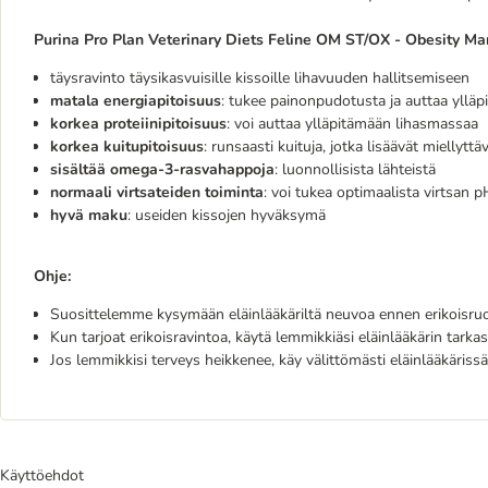
Purina Pro Plan Veterinary Diets Feline OM ST/OX - Obesity 
täysravinto täysikasvuisille kissoille lihavuuden hallitsemiseen
matala energiapitoisuus
: tukee painonpudotusta ja auttaa yllä
korkea proteiinipitoisuus
: voi auttaa ylläpitämään lihasmassaa
korkea kuitupitoisuus
: runsaasti kuituja, jotka lisäävät miellytt
sisältää omega-3-rasvahappoja
: luonnollisista lähteistä
normaali virtsateiden toiminta
: voi tukea optimaalista virtsan p
hyvä maku
: useiden kissojen hyväksymä
Ohje:
Suosittelemme kysymään eläinlääkäriltä neuvoa ennen erikoisruoa
Kun tarjoat erikoisravintoa, käytä lemmikkiäsi eläinlääkärin tarkas
Jos lemmikkisi terveys heikkenee, käy välittömästi eläinlääkärissä
Käyttöehdot