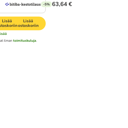
63,64 €
-5%
Lisää
Lisää
stoskoriin
ostoskoriin
lisää
at ilman
toimituskuluja
.