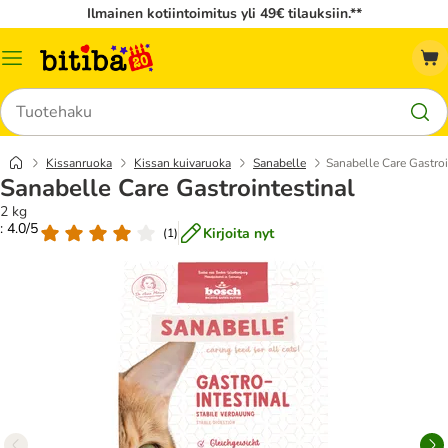
Ilmainen kotiintoimitus yli 49€ tilauksiin.**
Katalogivalikko
Hae
Kissanruoka
Kissan kuivaruoka
Sanabelle
Sanabelle Care Gastroi
Sanabelle Care Gastrointestinal
2 kg
: 4.0/5
Kirjoita nyt
(
1
)