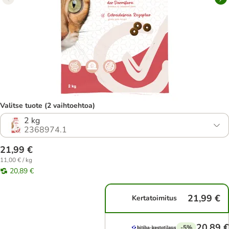
Valitse tuote (2 vaihtoehtoa)
2 kg
2368974.1
21,99 €
11,00 € / kg
20,89 €
21,99 €
Kertatoimitus
20,89 €
-5%