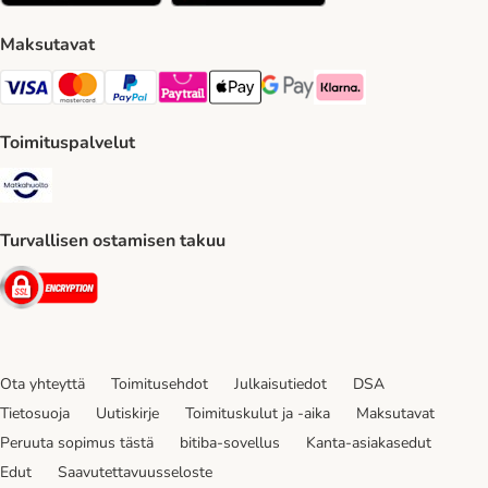
Maksutavat
VISA Payment Method
Mastercard Payment Method
Paypal Payment Method
Paytrail Payment Method
Apple Pay Payment Method
Google Pay Payment Method
Klarna Payment Method
Toimituspalvelut
Matkahuolto Shipping Method
Turvallisen ostamisen takuu
Security
Ota yhteyttä
Toimitusehdot
Julkaisutiedot
DSA
Tietosuoja
Uutiskirje
Toimituskulut ja -aika
Maksutavat
Peruuta sopimus tästä
bitiba-sovellus
Kanta-asiakasedut
Edut
Saavutettavuusseloste