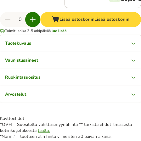
Lisää ostoskoriin
Lisää ostoskoriin
Toimitusaika 3-5 arkipäivää
lue lisää
Tuotekuvaus
Valmistusaineet
Ruokintasuositus
Arvostelut
Käyttöehdot
*OVH = Suositeltu vähittäismyyntihinta ** tarkista ehdot ilmaisesta
kotiinkuljetuksesta
täältä.
"Norm." = tuotteen alin hinta viimeisten 30 päivän aikana.