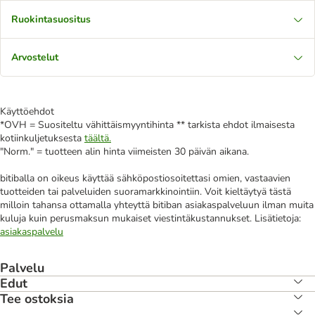
Ruokintasuositus
Arvostelut
Käyttöehdot
*OVH = Suositeltu vähittäismyyntihinta ** tarkista ehdot ilmaisesta
kotiinkuljetuksesta
täältä.
"Norm." = tuotteen alin hinta viimeisten 30 päivän aikana.
bitiballa on oikeus käyttää sähköpostiosoitettasi omien, vastaavien
tuotteiden tai palveluiden suoramarkkinointiin. Voit kieltäytyä tästä
milloin tahansa ottamalla yhteyttä bitiban asiakaspalveluun ilman muita
kuluja kuin perusmaksun mukaiset viestintäkustannukset. Lisätietoja:
asiakaspalvelu
Palvelu
Edut
Tee ostoksia