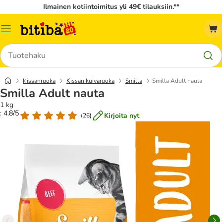
Ilmainen kotiintoimitus yli 49€ tilauksiin.**
Katalogivalikko
Hae
Kissanruoka
Kissan kuivaruoka
Smilla
Smilla Adult nauta
Smilla Adult nauta
1 kg
: 4.8/5
Kirjoita nyt
(
26
)