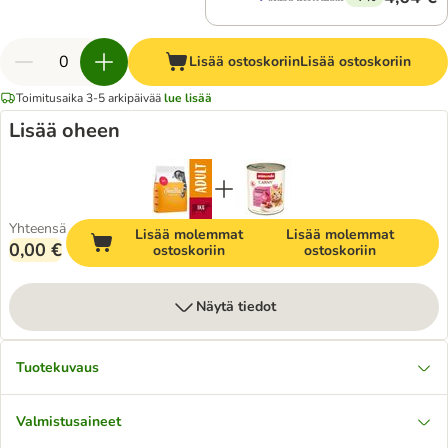
Lisää ostoskoriin
Lisää ostoskoriin
Toimitusaika 3-5 arkipäivää
lue lisää
Lisää oheen
Yhteensä
Lisää molemmat
Lisää molemmat
0,00 €
ostoskoriin
ostoskoriin
Näytä tiedot
Tuotekuvaus
Valmistusaineet