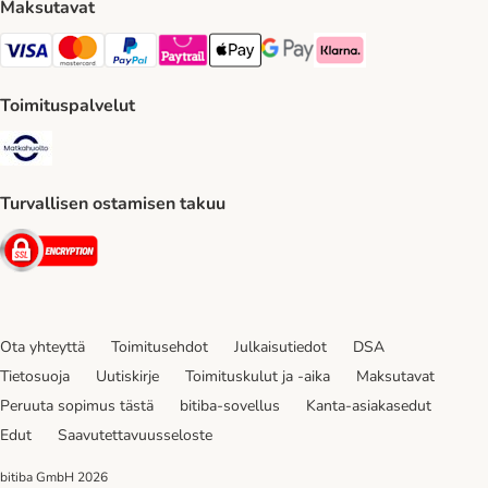
Maksutavat
VISA Payment Method
Mastercard Payment Method
Paypal Payment Method
Paytrail Payment Method
Apple Pay Payment Method
Google Pay Payment Method
Klarna Payment Method
Toimituspalvelut
Matkahuolto Shipping Method
Turvallisen ostamisen takuu
Security
Ota yhteyttä
Toimitusehdot
Julkaisutiedot
DSA
Tietosuoja
Uutiskirje
Toimituskulut ja -aika
Maksutavat
Peruuta sopimus tästä
bitiba-sovellus
Kanta-asiakasedut
Edut
Saavutettavuusseloste
bitiba GmbH
2026