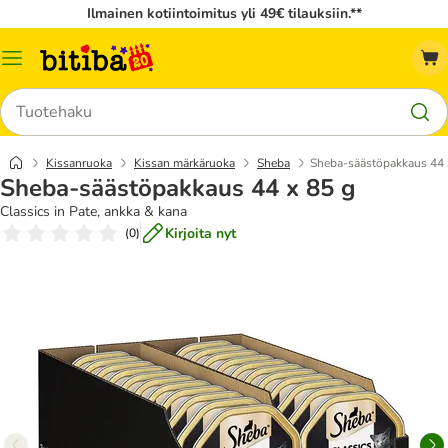
Ilmainen kotiintoimitus yli 49€ tilauksiin.**
Katalogivalikko
Hae
Kissanruoka
Kissan märkäruoka
Sheba
Sheba-säästöpakkaus 44 
Sheba-säästöpakkaus 44 x 85 g
Classics in Pate, ankka & kana
Kirjoita nyt
(
0
)