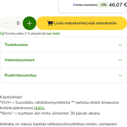
46,07 €
-5%
Lisää ostoskoriin
Lisää ostoskoriin
Toimitusaika 3-5 arkipäivää
lue lisää
Tuotekuvaus
Valmistusaineet
Ruokintasuositus
Käyttöehdot
*OVH = Suositeltu vähittäismyyntihinta ** tarkista ehdot ilmaisesta
kotiinkuljetuksesta
täältä.
"Norm." = tuotteen alin hinta viimeisten 30 päivän aikana.
bitiballa on oikeus käyttää sähköpostiosoitettasi omien, vastaavien