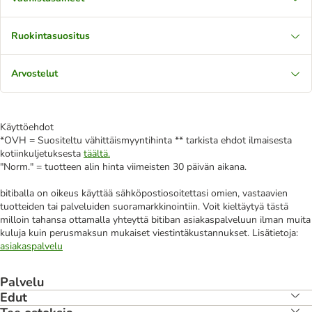
Ruokintasuositus
Arvostelut
Käyttöehdot
*OVH = Suositeltu vähittäismyyntihinta ** tarkista ehdot ilmaisesta
kotiinkuljetuksesta
täältä.
"Norm." = tuotteen alin hinta viimeisten 30 päivän aikana.
bitiballa on oikeus käyttää sähköpostiosoitettasi omien, vastaavien
tuotteiden tai palveluiden suoramarkkinointiin. Voit kieltäytyä tästä
milloin tahansa ottamalla yhteyttä bitiban asiakaspalveluun ilman muita
kuluja kuin perusmaksun mukaiset viestintäkustannukset. Lisätietoja:
asiakaspalvelu
Palvelu
Edut