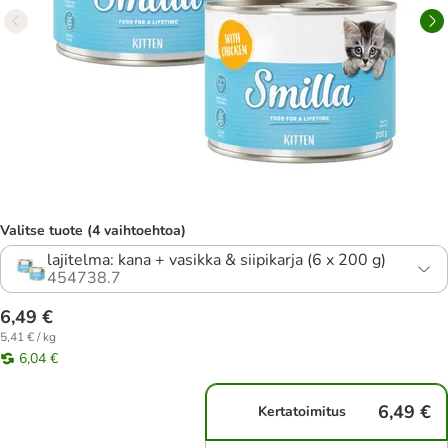
Valitse tuote (4 vaihtoehtoa)
lajitelma: kana + vasikka & siipikarja (6 x 200 g)
454738.7
6,49 €
5,41 € / kg
6,04 €
6,49 €
Kertatoimitus