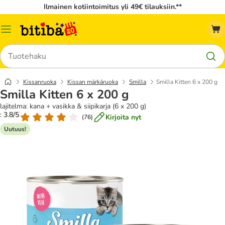
Ilmainen kotiintoimitus yli 49€ tilauksiin.**
Katalogivalikko
Hae
Kissanruoka
Kissan märkäruoka
Smilla
Smilla Kitten 6 x 200 g
Smilla Kitten 6 x 200 g
lajitelma: kana + vasikka & siipikarja (6 x 200 g)
: 3.8/5
Kirjoita nyt
(
76
)
Uutuus!