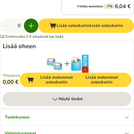
6,04 €
-7%
Lisää ostoskoriin
Lisää ostoskoriin
Toimitusaika 3-5 arkipäivää
lue lisää
Lisää oheen
Yhteensä
Lisää molemmat
Lisää molemmat
0,00 €
ostoskoriin
ostoskoriin
Näytä tiedot
Tuotekuvaus
Valmistusaineet