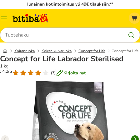
Ilmainen kotiintoimitus yli 49€ tilauksiin.**
Katalogivalikko
Hae
Koiranruoka
Koiran kuivaruoka
Concept for Life
Concept for Life 
Concept for Life Labrador Sterilised
1 kg
: 4.0/5
Kirjoita nyt
(
7
)