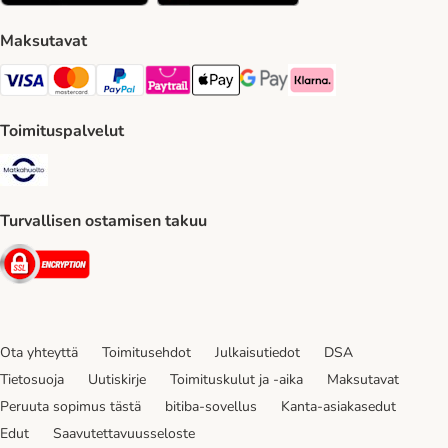
Maksutavat
VISA Payment Method
Mastercard Payment Method
Paypal Payment Method
Paytrail Payment Method
Apple Pay Payment Method
Google Pay Payment Method
Klarna Payment Method
Toimituspalvelut
Matkahuolto Shipping Method
Turvallisen ostamisen takuu
Security
Ota yhteyttä
Toimitusehdot
Julkaisutiedot
DSA
Tietosuoja
Uutiskirje
Toimituskulut ja -aika
Maksutavat
Peruuta sopimus tästä
bitiba-sovellus
Kanta-asiakasedut
Edut
Saavutettavuusseloste