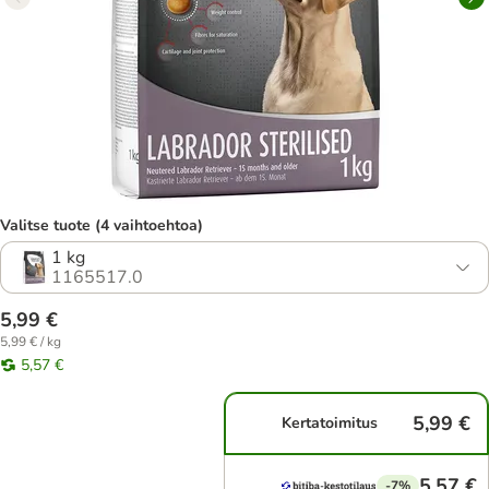
Valitse tuote (4 vaihtoehtoa)
1 kg
1165517.0
5,99 €
5,99 € / kg
5,57 €
5,99 €
Kertatoimitus
5,57 €
-7%