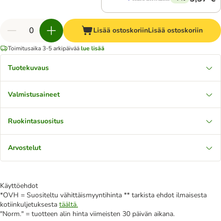
Lisää ostoskoriin
Lisää ostoskoriin
Toimitusaika 3-5 arkipäivää
lue lisää
Tuotekuvaus
Valmistusaineet
Ruokintasuositus
Arvostelut
Käyttöehdot
*OVH = Suositeltu vähittäismyyntihinta ** tarkista ehdot ilmaisesta
kotiinkuljetuksesta
täältä.
"Norm." = tuotteen alin hinta viimeisten 30 päivän aikana.