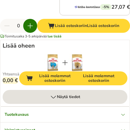
27,07 €
-5%
Lisää ostoskoriin
Lisää ostoskoriin
Toimitusaika 3-5 arkipäivää
lue lisää
Lisää oheen
Yhteensä
Lisää molemmat
Lisää molemmat
0,00 €
ostoskoriin
ostoskoriin
Näytä tiedot
Tuotekuvaus