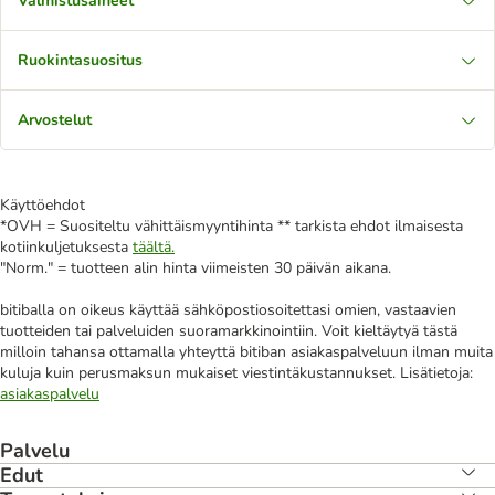
Valmistusaineet
Ruokintasuositus
Arvostelut
Käyttöehdot
*OVH = Suositeltu vähittäismyyntihinta ** tarkista ehdot ilmaisesta
kotiinkuljetuksesta
täältä.
"Norm." = tuotteen alin hinta viimeisten 30 päivän aikana.
bitiballa on oikeus käyttää sähköpostiosoitettasi omien, vastaavien
tuotteiden tai palveluiden suoramarkkinointiin. Voit kieltäytyä tästä
milloin tahansa ottamalla yhteyttä bitiban asiakaspalveluun ilman muita
kuluja kuin perusmaksun mukaiset viestintäkustannukset. Lisätietoja:
asiakaspalvelu
Palvelu
Edut