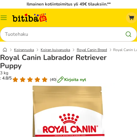
Ilmainen kotiintoimitus yli 49€ tilauksiin.**
Katalogivalikko
Hae
Koiranruoka
Koiran kuivaruoka
Royal Canin Breed
Royal Canin L
Royal Canin Labrador Retriever
Puppy
3 kg
: 4.8/5
Kirjoita nyt
(
40
)