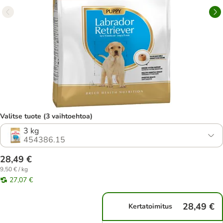
Valitse tuote (3 vaihtoehtoa)
3 kg
454386.15
28,49 €
9,50 € / kg
27,07 €
28,49 €
Kertatoimitus