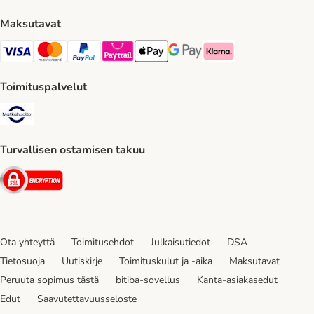
Maksutavat
VISA Payment Method
Mastercard Payment Method
Paypal Payment Method
Paytrail Payment Method
Apple Pay Payment Method
Google Pay Payment Method
Klarna Payment Method
Toimituspalvelut
Matkahuolto Shipping Method
Turvallisen ostamisen takuu
Security
Ota yhteyttä
Toimitusehdot
Julkaisutiedot
DSA
Tietosuoja
Uutiskirje
Toimituskulut ja -aika
Maksutavat
Peruuta sopimus tästä
bitiba-sovellus
Kanta-asiakasedut
Edut
Saavutettavuusseloste