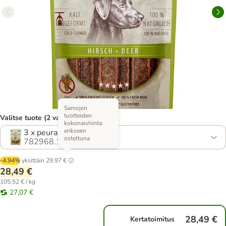
Samojen
tuotteiden
Valitse tuote (2 vaihtoehtoa)
kokonaishinta
erikseen
3 x peura (90 g)
ostettuna
782968.1
-4.94%
yksittäin
29,97 €
28,49 €
105,52 € / kg
27,07 €
28,49 €
Kertatoimitus