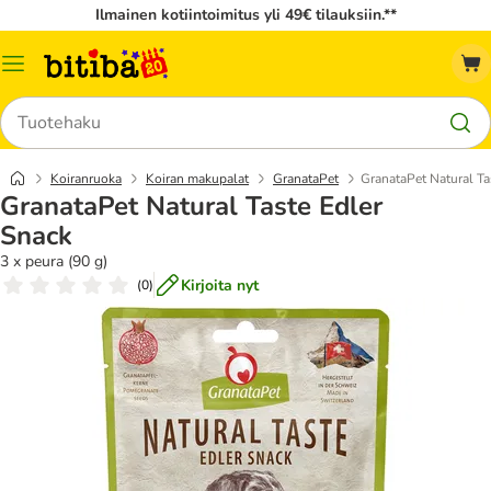
Ilmainen kotiintoimitus yli 49€ tilauksiin.**
Katalogivalikko
Hae
Koiranruoka
Koiran makupalat
GranataPet
GranataPet Natural Ta
GranataPet Natural Taste Edler
Snack
3 x peura (90 g)
Kirjoita nyt
(
0
)