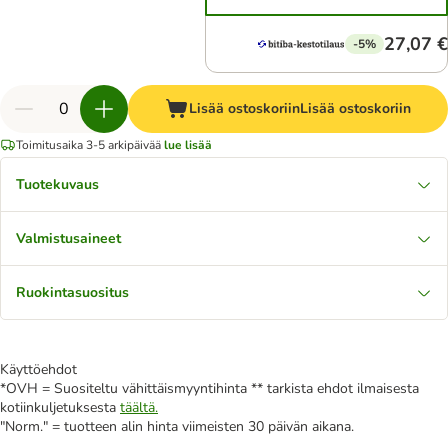
27,07 €
-5%
Lisää ostoskoriin
Lisää ostoskoriin
Toimitusaika 3-5 arkipäivää
lue lisää
Tuotekuvaus
Valmistusaineet
Ruokintasuositus
Käyttöehdot
*OVH = Suositeltu vähittäismyyntihinta ** tarkista ehdot ilmaisesta
kotiinkuljetuksesta
täältä.
"Norm." = tuotteen alin hinta viimeisten 30 päivän aikana.