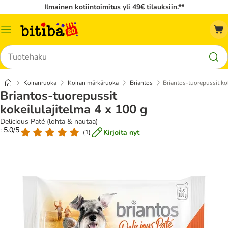
Ilmainen kotiintoimitus yli 49€ tilauksiin.**
Katalogivalikko
Hae
Koiranruoka
Koiran märkäruoka
Briantos
Briantos-tuorepussit ko
Briantos-tuorepussit
kokeilulajitelma 4 x 100 g
Delicious Paté (lohta & nautaa)
: 5.0/5
Kirjoita nyt
(
1
)