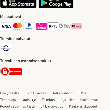
Maksutavat
VISA Payment Method
Mastercard Payment Method
Paypal Payment Method
Paytrail Payment Method
Apple Pay Payment Method
Google Pay Payment Method
Klarna Payment Method
Toimituspalvelut
Matkahuolto Shipping Method
Turvallisen ostamisen takuu
Security
Ota yhteyttä
Toimitusehdot
Julkaisutiedot
DSA
Tietosuoja
Uutiskirje
Toimituskulut ja -aika
Maksutavat
Peruuta sopimus tästä
bitiba-sovellus
Kanta-asiakasedut