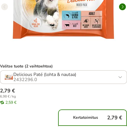
Valitse tuote (2 vaihtoehtoa)
Delicious Paté (lohta & nautaa)
2432296.0
2,79 €
6,98 € / kg
2,59 €
2,79 €
Kertatoimitus