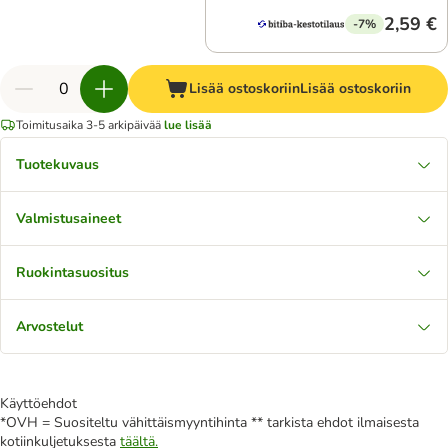
2,59 €
-7%
Lisää ostoskoriin
Lisää ostoskoriin
Toimitusaika 3-5 arkipäivää
lue lisää
Tuotekuvaus
Valmistusaineet
Ruokintasuositus
Arvostelut
Käyttöehdot
*OVH = Suositeltu vähittäismyyntihinta ** tarkista ehdot ilmaisesta
kotiinkuljetuksesta
täältä.