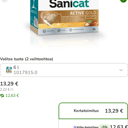
Valitse tuote (2 vaihtoehtoa)
6 l
1017915.0
13,29 €
2,22 € / l
12,63 €
13,29 €
Kertatoimitus
12,63 €
-5%