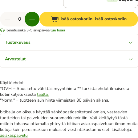
Lisää ostoskoriin
Lisää ostoskoriin
Toimitusaika 3-5 arkipäivää
lue lisää
Tuotekuvaus
Arvostelut
Käyttöehdot
*OVH = Suositeltu vähittäismyyntihinta ** tarkista ehdot ilmaisesta
kotiinkuljetuksesta
täältä.
"Norm." = tuotteen alin hinta viimeisten 30 päivän aikana.
bitiballa on oikeus käyttää sähköpostiosoitettasi omien, vastaavien
tuotteiden tai palveluiden suoramarkkinointiin. Voit kieltäytyä tästä
milloin tahansa ottamalla yhteyttä bitiban asiakaspalveluun ilman muita
kuluja kuin perusmaksun mukaiset viestintäkustannukset. Lisätietoja:
asiakaspalvelu