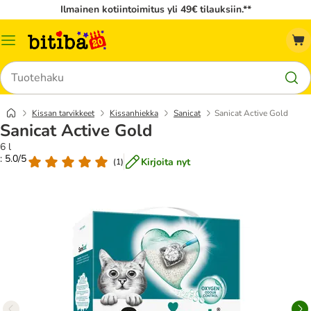
Ilmainen kotiintoimitus yli 49€ tilauksiin.**
Katalogivalikko
Hae
Kissan tarvikkeet
Kissanhiekka
Sanicat
Sanicat Active Gold
Sanicat Active Gold
6 l
: 5.0/5
Kirjoita nyt
(
1
)