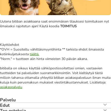
Uutena bitiban asiakkaana saat ensimmäisen tilauksesi toimituksen nyt
ilmaiseksi rajoitetun ajan! Käytä koodia
TOIMITUS
Käyttöehdot
*OVH = Suositeltu vähittäismyyntihinta ** tarkista ehdot ilmaisesta
kotiinkuljetuksesta
täältä.
"Norm." = tuotteen alin hinta viimeisten 30 päivän aikana.
bitiballa on oikeus käyttää sähköpostiosoitettasi omien, vastaavien
tuotteiden tai palveluiden suoramarkkinointiin. Voit kieltäytyä tästä
milloin tahansa ottamalla yhteyttä bitiban asiakaspalveluun ilman muita
kuluja kuin perusmaksun mukaiset viestintäkustannukset. Lisätietoja:
asiakaspalvelu
Palvelu
Edut
Tee ostoksia