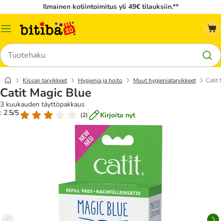
Ilmainen kotiintoimitus yli 49€ tilauksiin.**
Katalogivalikko
Hae
Kissan tarvikkeet
Hygienia ja hoito
Muut hygieniatarvikkeet
Catit
Catit Magic Blue
3 kuukauden täyttöpakkaus
: 2.5/5
Kirjoita nyt
(
2
)