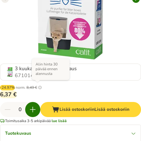
Alin hinta 30
3 kuukauden täyttöpakkaus
päivää ennen
alennusta
671014.1
-24.97%
norm.
8,49 €
6,37 €
Lisää ostoskoriin
Lisää ostoskoriin
Toimitusaika 3-5 arkipäivää
lue lisää
Tuotekuvaus