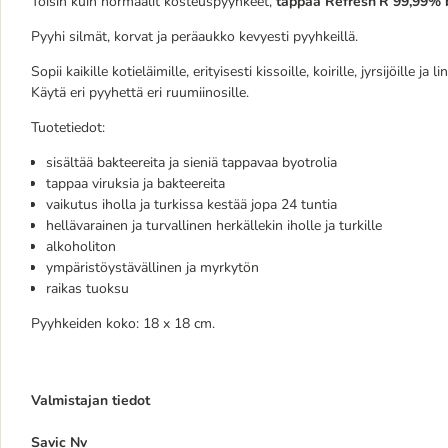
Toisin kuin normaalit kosteuspyyhkeet,
tappaa Refresh’R 99,99% b
Pyyhi silmät, korvat ja peräaukko kevyesti pyyhkeillä.
Sopii kaikille kotieläimille, erityisesti kissoille, koirille, jyrsijöille ja li
Käytä eri pyyhettä eri ruumiinosille.
Tuotetiedot:
sisältää bakteereita ja sieniä tappavaa byotrolia
tappaa viruksia ja bakteereita
vaikutus iholla ja turkissa kestää jopa 24 tuntia
hellävarainen ja turvallinen herkällekin iholle ja turkille
alkoholiton
ympäristöystävällinen ja myrkytön
raikas tuoksu
Pyyhkeiden koko: 18 x 18 cm.
Valmistajan tiedot
Savic Nv