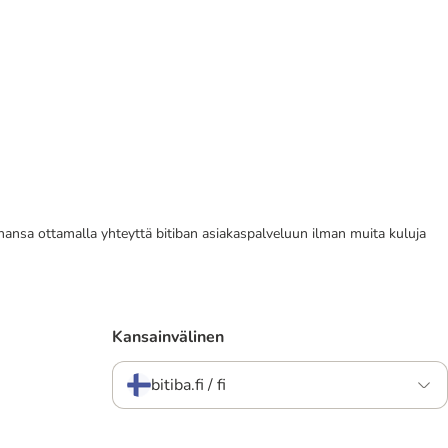
tahansa ottamalla yhteyttä bitiban asiakaspalveluun ilman muita kuluja
Kansainvälinen
bitiba.fi / fi