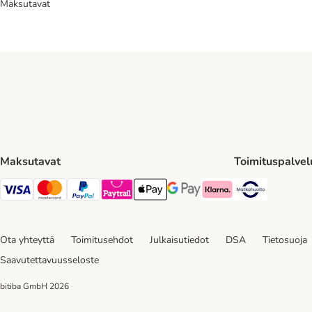
Maksutavat
Maksutavat
Toimituspalvel
Matkahuol
VISA Payment Method
Mastercard Payment Method
Paypal Payment Method
Paytrail Payment Method
Apple Pay Payment Method
Google Pay Payment Method
Klarna Payment Method
Ota yhteyttä
Toimitusehdot
Julkaisutiedot
DSA
Tietosuoja
Saavutettavuusseloste
bitiba GmbH
2026