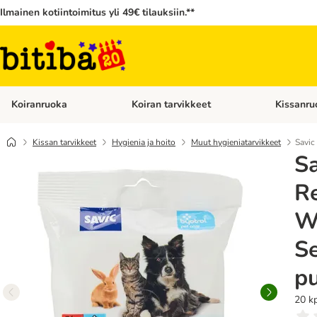
Ilmainen kotiintoimitus yli 49€ tilauksiin.**
Koiranruoka
Koiran tarvikkeet
Kissanru
Avaa kategoriavalikko: Koiranruoka
Avaa kategor
Kissan tarvikkeet
Hygienia ja hoito
Muut hygieniatarvikkeet
Savic
Sa
Re
W
Se
pu
20 k