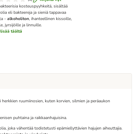
akteerisia kosteuspyyhkeitä, sisältää
olia eli bakteereja ja sieniä tappavaa
ta -
alkoholiton
, ihanteellinen kissoille,
le, jyrsijöille ja linnuille.
lisää täältä
i herkkien ruumiinosien, kuten korvien, silmien ja peräaukon
eenisen puhtaina ja raikkaanhajuisina.
lia, joka vähentää todistetusti epämiellyttävien hajujen aiheuttajia.