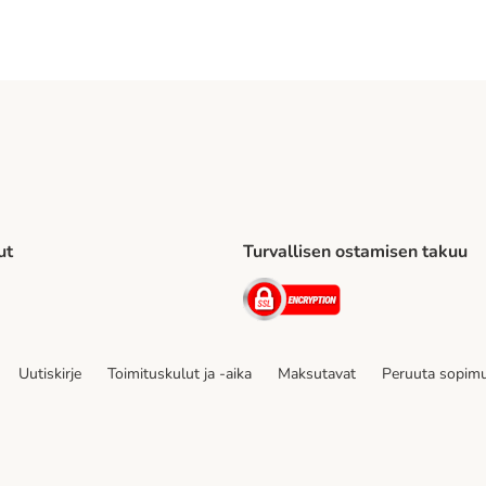
ut
Turvallisen ostamisen takuu
to Shipping Method
Security
Uutiskirje
Toimituskulut ja -aika
Maksutavat
Peruuta sopimu