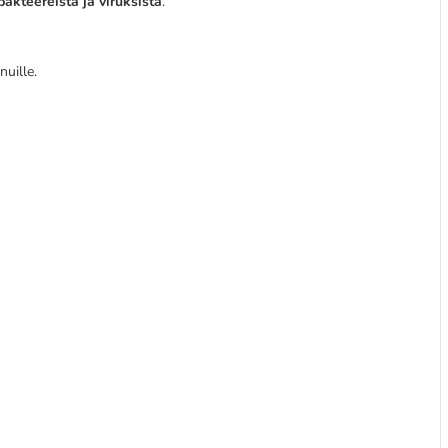
akteereista ja viruksista
.
nnuille.