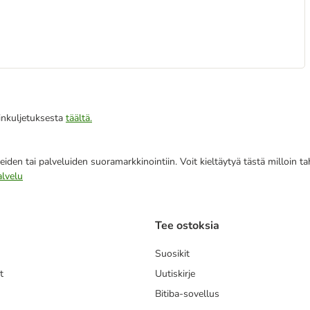
iinkuljetuksesta
täältä.
eiden tai palveluiden suoramarkkinointiin. Voit kieltäytyä tästä milloin 
alvelu
Tee ostoksia
Suosikit
t
Uutiskirje
Bitiba-sovellus