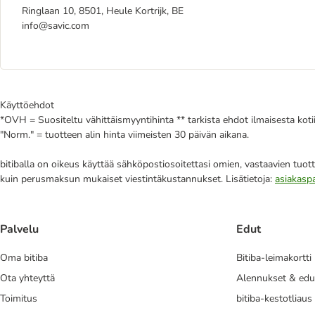
Ringlaan 10, 8501, Heule Kortrijk, BE
info@savic.com
Käyttöehdot
*OVH = Suositeltu vähittäismyyntihinta ** tarkista ehdot ilmaisesta kot
"Norm." = tuotteen alin hinta viimeisten 30 päivän aikana.
bitiballa on oikeus käyttää sähköpostiosoitettasi omien, vastaavien tuott
kuin perusmaksun mukaiset viestintäkustannukset. Lisätietoja:
asiakasp
Palvelu
Edut
Oma bitiba
Bitiba-leimakortti
Ota yhteyttä
Alennukset & edu
Toimitus
bitiba-kestotliaus