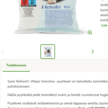
Antib
byotr
ainet
koiril
Lue 
Tuotekuvaus
Savic Refresh'r Wipes Sensitive -pyyhkeet on tarkoitettu lemmikkis
puhdistukseen.
Näillä pyyhkeillä pidät lemmikkisi turkin ja herkät ruumiinosat hygi
Pyyhkeet sisältävät antibakteerista ja sieniä tappavaa ainetta, byotro