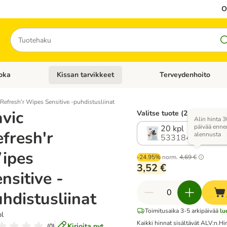
O
Hae
oka
Kissan tarvikkeet
Terveydenhoito
iavalikko: Koiran tarvikkeet
Avaa kategoriavalikko: Kissanruoka
Avaa kategoriavalikko: K
 Refresh'r Wipes Sensitive -puhdistusliinat
vic
Valitse tuote (2 vaihtoehto
Alin hinta 3
päivää enne
20 kpl
fresh'r
alennusta
533184.0
ipes
-24.95%
norm.
4,69 €
3,52 €
nsitive -
hdistusliinat
Toimitusaika 3-5 arkipäivää
lu
pl
Kaikki hinnat sisältävät ALV:n.
Hi
Kirjoita nyt
(
0
)