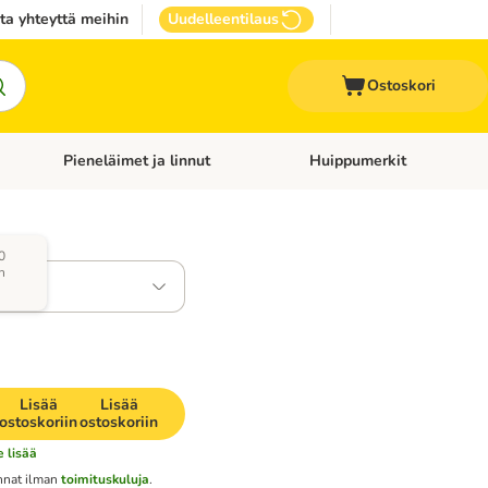
ta yhteyttä meihin
Uudelleentilaus
Ostoskori
Pieneläimet ja linnut
Huippumerkit
issan tarvikkeet
Avaa kategoriavalikko: Terveydenhoito
Avaa kategoriavalikko: Pienel
a)
0
n
Lisää
Lisää
ostoskoriin
ostoskoriin
e lisää
nnat ilman
toimituskuluja
.