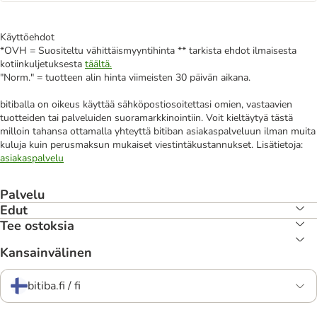
Käyttöehdot
*OVH = Suositeltu vähittäismyyntihinta ** tarkista ehdot ilmaisesta
kotiinkuljetuksesta
täältä.
"Norm." = tuotteen alin hinta viimeisten 30 päivän aikana.
bitiballa on oikeus käyttää sähköpostiosoitettasi omien, vastaavien
tuotteiden tai palveluiden suoramarkkinointiin. Voit kieltäytyä tästä
milloin tahansa ottamalla yhteyttä bitiban asiakaspalveluun ilman muita
kuluja kuin perusmaksun mukaiset viestintäkustannukset. Lisätietoja:
asiakaspalvelu
Palvelu
Edut
Tee ostoksia
Kansainvälinen
bitiba.fi / fi