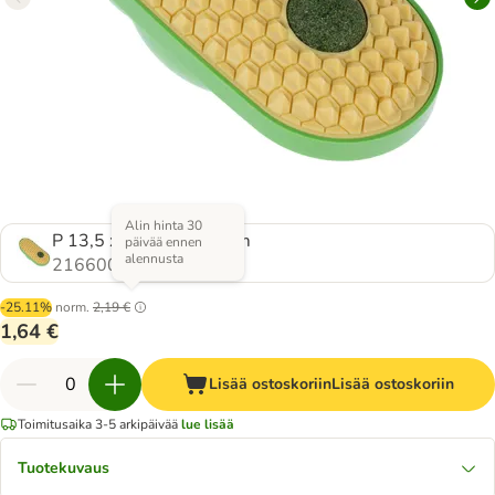
Alin hinta 30
P 13,5 x L 6,5 x K 5,6 cm
päivää ennen
alennusta
2166004.0
-25.11%
norm.
2,19 €
1,64 €
Lisää ostoskoriin
Lisää ostoskoriin
Toimitusaika 3-5 arkipäivää
lue lisää
Tuotekuvaus