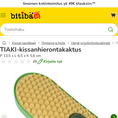
Ilmainen kotiintoimitus yli 49€ tilauksiin.**
Katalogivalikko
Hae
Kissan tarvikkeet
Hygienia ja hoito
Harjat ja turkinhoitovälineet
T
TIAKI-kissanhierontakaktus
P 13,5 x L 6,5 x K 5,6 cm
Kirjoita nyt
(
0
)