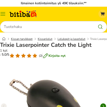
Ilmainen kotiintoimitus yli 49€ tilauksiin.**
Katalogivalikko
Hae
Kissan tarvikkeet
Kissanlelut
Lelukepit ja laserlelut
Trixie Laserp
Trixie Laserpointer Catch the Light
1 kpl
: 5.0/5
Kirjoita nyt
(
2
)