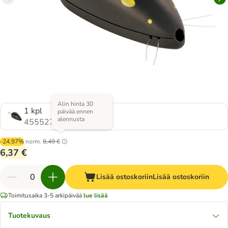
Alin hinta 30
1 kpl
päivää ennen
alennusta
455527.4
-24.97%
norm.
8,49 €
6,37 €
Lisää ostoskoriin
Lisää ostoskoriin
Toimitusaika 3-5 arkipäivää
lue lisää
Tuotekuvaus