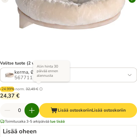
Valitse tuote (2 vaihtoehtoa)
Alin hinta 30
päivää ennen
kerma, Ø 48 cm
alennusta
567711.0
-24.99%
norm.
32,49 €
24,37 €
Lisää ostoskoriin
Lisää ostoskoriin
Toimitusaika 3-5 arkipäivää
lue lisää
Lisää oheen