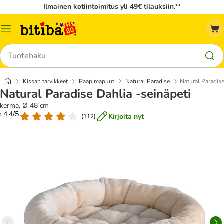
Ilmainen kotiintoimitus yli 49€ tilauksiin.**
Katalogivalikko
Hae
Kissan tarvikkeet
Raapimapuut
Natural Paradise
Natural Paradise
Natural Paradise Dahlia -seinäpeti
kerma, Ø 48 cm
: 4.4/5
Kirjoita nyt
(
112
)