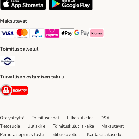
Maksutavat
VISA Payment Method
Mastercard Payment Method
Paypal Payment Method
Paytrail Payment Method
Apple Pay Payment Method
Google Pay Payment Method
Klarna Payment Method
Toimituspalvelut
Matkahuolto Shipping Method
Turvallisen ostamisen takuu
Security
Ota yhteyttä
Toimitusehdot
Julkaisutiedot
DSA
Tietosuoja
Uutiskirje
Toimituskulut ja -aika
Maksutavat
Peruuta sopimus tästä
bitiba-sovellus
Kanta-asiakasedut