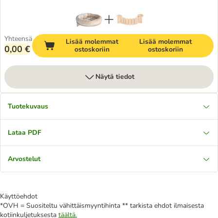
Yhteensä
Lisää molemmat
Lisää molemmat
0,00 €
ostoskoriin
ostoskoriin
Näytä tiedot
Tuotekuvaus
Lataa PDF
Arvostelut
Käyttöehdot
*OVH = Suositeltu vähittäismyyntihinta ** tarkista ehdot ilmaisesta
kotiinkuljetuksesta
täältä.