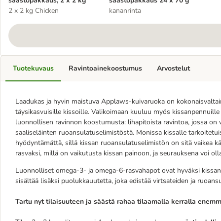
säästöpakkaus, 2 x 2 kg
säästöpakkaus 24 x 70 g
2 x 2 kg Chicken
kananrinta
Tuotekuvaus
Ravintoainekoostumus
Arvostelut
Laadukas ja hyvin maistuva Applaws-kuivaruoka on kokonaisvaltai
täysikasvuisille kissoille. Valikoimaan kuuluu myös kissanpennuill
luonnollisen ravinnon koostumusta: lihapitoista ravintoa, jossa on
saaliseläinten ruoansulatuselimistöstä. Monissa kissalle tarkoitetu
hyödyntämättä, sillä kissan ruoansulatuselimistön on sitä vaikea käsi
rasvaksi, millä on vaikutusta kissan painoon, ja seurauksena voi olla
Luonnolliset omega-3- ja omega-6-rasvahapot ovat hyväksi kissan ih
sisältää lisäksi puolukkauutetta, joka edistää virtsateiden ja ruoans
Tartu nyt tilaisuuteen ja säästä rahaa tilaamalla kerralla enem