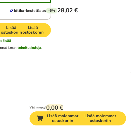
28,02 €
-5%
Lisää
Lisää
ostoskoriin
ostoskoriin
ue lisää
nnat ilman
toimituskuluja
.
0,00 €
Yhteensä
Lisää molemmat
Lisää molemmat
ostoskoriin
ostoskoriin