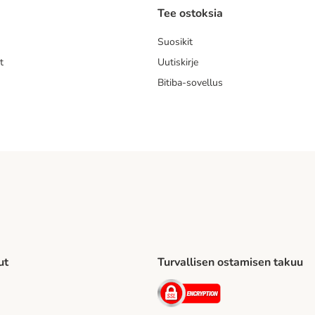
Tee ostoksia
Suosikit
t
Uutiskirje
Bitiba-sovellus
ut
Turvallisen ostamisen takuu
to Shipping Method
Security