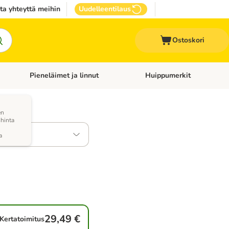
ta yhteyttä meihin
Uudelleentilaus
Ostoskori
Pieneläimet ja linnut
Huippumerkit
issan tarvikkeet
Avaa kategoriavalikko: Terveydenhoito
Avaa kategoriavalikko: Pienel
en
a)
hinta
a
29,49 €
Kertatoimitus