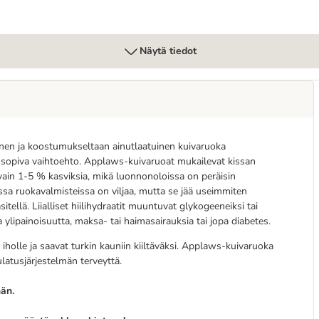
Näytä tiedot
nen ja koostumukseltaan ainutlaatuinen kuivaruoka
e sopiva vaihtoehto. Applaws-kuivaruoat mukailevat kissan
 vain 1-5 % kasviksia, mikä luonnonoloissa on peräisin
issa ruokavalmisteissa on viljaa, mutta se jää useimmiten
tellä. Liialliset hiilihydraatit muuntuvat glykogeeneiksi tai
 ylipainoisuutta, maksa- tai haimasairauksia tai jopa diabetes.
olle ja saavat turkin kauniin kiiltäväksi. Applaws-kuivaruoka
ulatusjärjestelmän terveyttä.
män.