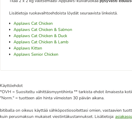
Tilaa 2 x 2 kg valitsemaasi Applaws-kuivaruokaa
pysyvästi edulli
Lisätietoja ruokavaihtoehdoista löydät seuraavista linkeistä.
Applaws Cat Chicken
Applaws Cat Chicken & Salmon
Applaws Cat Chicken & Duck
Applaws Cat Chicken & Lamb
Applaws Kitten
Applaws Senior Chicken
Käyttöehdot
*OVH = Suositeltu vähittäismyyntihinta ** tarkista ehdot ilmaisesta kot
"Norm." = tuotteen alin hinta viimeisten 30 päivän aikana.
bitiballa on oikeus käyttää sähköpostiosoitettasi omien, vastaavien tuott
kuin perusmaksun mukaiset viestintäkustannukset. Lisätietoja:
asiakasp