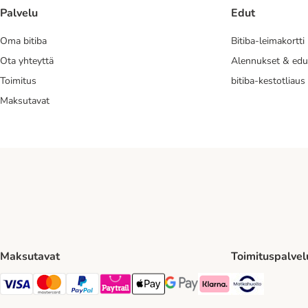
Palvelu
Edut
Oma bitiba
Bitiba-leimakortti
Ota yhteyttä
Alennukset & edu
Toimitus
bitiba-kestotliaus
Maksutavat
Maksutavat
Toimituspalvel
Matkahuol
VISA Payment Method
Mastercard Payment Method
Paypal Payment Method
Paytrail Payment Method
Apple Pay Payment Method
Google Pay Payment Method
Klarna Payment Method