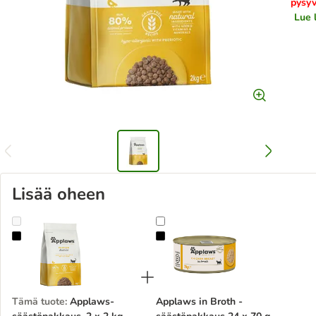
pysyv
Lue 
Lisää oheen
Applaws-säästöpakkaus, 2 x 2 kg
Applaws in Broth -säästöpakkaus 
Tämä tuote
:
Applaws-
Applaws in Broth -