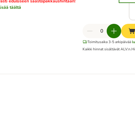
ästi edulliseen säästöpakkaushintaan!
lisää täältä
Toimitusaika 3-5 arkipäivää
l
Kaikki hinnat sisältävät ALV:n.
Hi
24 x 70 g