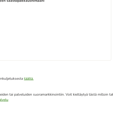
seen säästöpakkaushintaan!
iinkuljetuksesta
täältä.
eiden tai palveluiden suoramarkkinointiin. Voit kieltäytyä tästä milloin 
alvelu