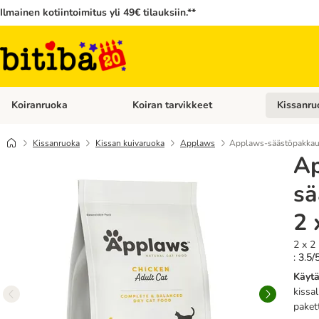
Ilmainen kotiintoimitus yli 49€ tilauksiin.**
Koiranruoka
Koiran tarvikkeet
Kissanru
Avaa kategoriavalikko: Koiranruoka
Avaa kategor
Kissanruoka
Kissan kuivaruoka
Applaws
Applaws-säästöpakkaus
A
sä
2 
2 x 2
: 3.5/
Käytä
kissal
paket