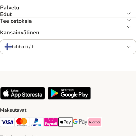
Palvelu
Edut
Tee ostoksia
Kansainvälinen
bitiba.fi / fi
Maksutavat
VISA Payment Method
Mastercard Payment Method
Paypal Payment Method
Paytrail Payment Method
Apple Pay Payment Method
Google Pay Payment Method
Klarna Payment Method