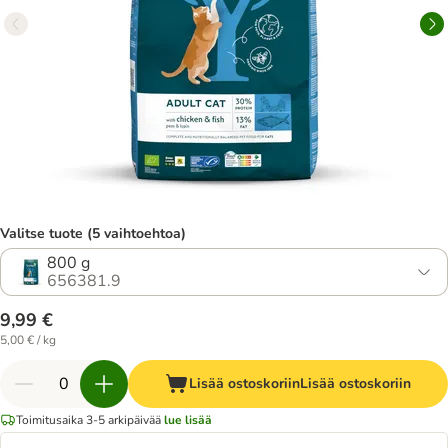
Valitse tuote (5 vaihtoehtoa)
800 g
656381.9
9,99 €
5,00 € / kg
Lisää ostoskoriin
Lisää ostoskoriin
Toimitusaika 3-5 arkipäivää
lue lisää