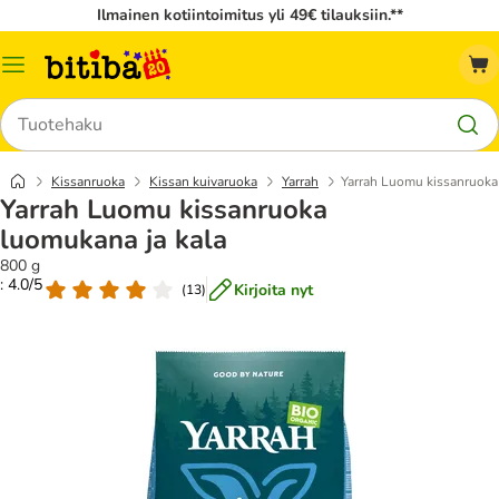
Ilmainen kotiintoimitus yli 49€ tilauksiin.**
Katalogivalikko
Hae
Kissanruoka
Kissan kuivaruoka
Yarrah
Yarrah Luomu kissanruoka
Yarrah Luomu kissanruoka
luomukana ja kala
800 g
: 4.0/5
Kirjoita nyt
(
13
)