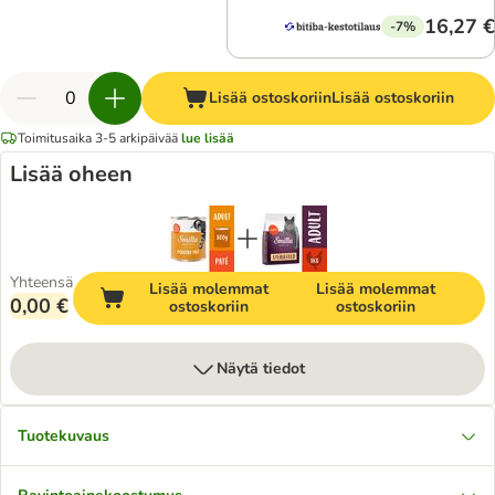
16,27 €
-7%
Lisää ostoskoriin
Lisää ostoskoriin
Toimitusaika 3-5 arkipäivää
lue lisää
Lisää oheen
Yhteensä
Lisää molemmat
Lisää molemmat
0,00 €
ostoskoriin
ostoskoriin
Näytä tiedot
Tuotekuvaus