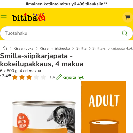
Ilmainen kotiintoimitus yli 49€ tilauksiin.**
Katalogivalikko
Hae
Kissanruoka
Kissan märkäruoka
Smilla
Smilla-siipikarjapata -ko
Smilla-siipikarjapata -
kokeilupakkaus, 4 makua
6 x 800 g: 4 eri makua
: 3.4/5
Kirjoita nyt
(
13
)