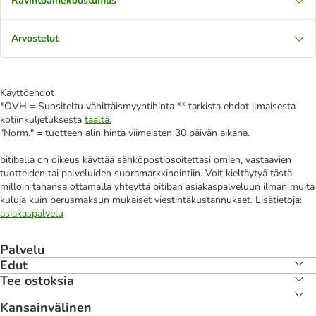
Ravintoainekoostumus
Arvostelut
Käyttöehdot
*OVH = Suositeltu vähittäismyyntihinta ** tarkista ehdot ilmaisesta
kotiinkuljetuksesta
täältä.
"Norm." = tuotteen alin hinta viimeisten 30 päivän aikana.
bitiballa on oikeus käyttää sähköpostiosoitettasi omien, vastaavien
tuotteiden tai palveluiden suoramarkkinointiin. Voit kieltäytyä tästä
milloin tahansa ottamalla yhteyttä bitiban asiakaspalveluun ilman muita
kuluja kuin perusmaksun mukaiset viestintäkustannukset. Lisätietoja:
asiakaspalvelu
Palvelu
Edut
Tee ostoksia
Kansainvälinen