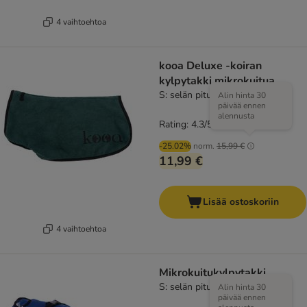
4 vaihtoehtoa
kooa Deluxe -koiran
kylpytakki mikrokuitua
S: selän pituus noin 30 cm
Alin hinta 30
päivää ennen
alennusta
Rating: 4.3/5
(
16
)
-25.02%
norm.
15,99 €
11,99 €
Lisää ostoskoriin
4 vaihtoehtoa
Mikrokuitukylpytakki
S: selän pituus noin 39 cm
Alin hinta 30
päivää ennen