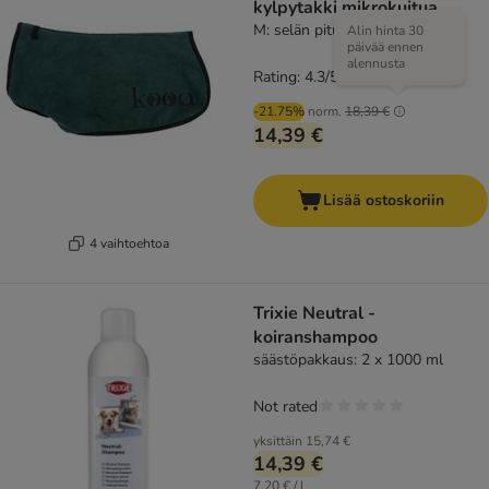
kylpytakki mikrokuitua
M: selän pituus noin 45 cm
Alin hinta 30
päivää ennen
alennusta
Rating: 4.3/5
(
16
)
-21.75%
norm.
18,39 €
14,39 €
Lisää ostoskoriin
4 vaihtoehtoa
Trixie Neutral -
koiranshampoo
säästöpakkaus: 2 x 1000 ml
Not rated
yksittäin
15,74 €
14,39 €
7,20 € / l