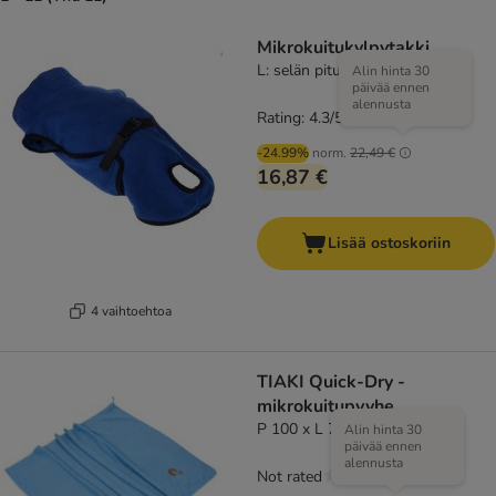
Mikrokuitukylpytakki
L: selän pituus noin 73 cm
Alin hinta 30
päivää ennen
alennusta
Rating: 4.3/5
(
61
)
-24.99%
norm.
22,49 €
16,87 €
Lisää ostoskoriin
4 vaihtoehtoa
TIAKI Quick-Dry -
mikrokuitupyyhe
P 100 x L 70 cm, sininen
Alin hinta 30
päivää ennen
alennusta
Not rated