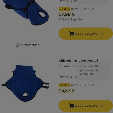
Rating: 4.3/5
(
61
)
-25.01%
norm.
23,99 €
17,99 €
17,99 € / kappale
Lisää ostoskoriin
4 vaihtoehtoa
Mikrokuitukylpytakki
M: selän pituus noin 59 cm
Alin hinta 30
päivää ennen
alennusta
Rating: 4.3/5
(
61
)
-24.99%
norm.
20,49 €
15,37 €
Lisää ostoskoriin