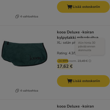
Lisää ostoskoriin
4 vaihtoehtoa
kooa Deluxe -koiran
kylpytakki mikrokuitua
XL: selän pituus noin 69 cm
Alin hinta 30
päivää ennen
alennusta
Rating: 4.3/5
(
16
)
-24.99%
norm.
23,49 €
17,62 €
Lisää ostoskoriin
4 vaihtoehtoa
kooa Deluxe -koiran