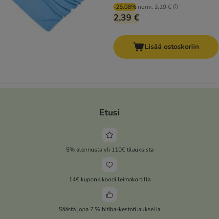
-25.08%
norm.
3,19 €
2,39 €
Lisää ostoskoriin
Etusi
5% alennusta yli 110€ tilauksista
14€ kuponkikoodi leimakortilla
Säästä jopa 7 % bitiba-kestotilauksella