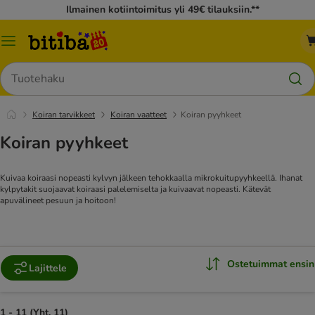
Ilmainen kotiintoimitus yli 49€ tilauksiin.**
Katalogivalikko
Hae
Koiran tarvikkeet
Koiran vaatteet
Koiran pyyhkeet
Koiran pyyhkeet
Kuivaa koiraasi nopeasti kylvyn jälkeen tehokkaalla mikrokuitupyyhkeellä. Ihanat
kylpytakit suojaavat koiraasi palelemiselta ja kuivaavat nopeasti. Kätevät
apuvälineet pesuun ja hoitoon!
Ostetuimmat ensin
Lajittele
1 - 11 (Yht. 11)