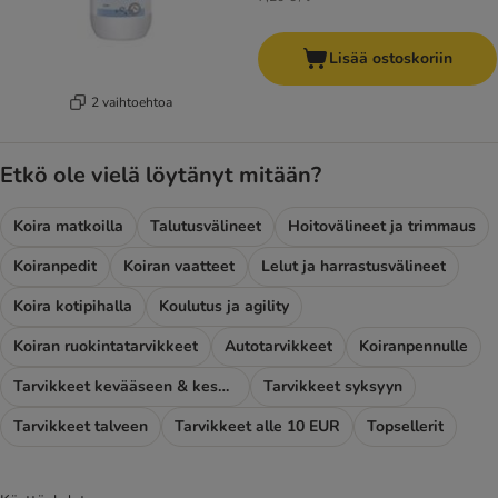
Lisää ostoskoriin
2 vaihtoehtoa
Etkö ole vielä löytänyt mitään?
Koira matkoilla
Talutusvälineet
Hoitovälineet ja trimmaus
Koiranpedit
Koiran vaatteet
Lelut ja harrastusvälineet
Koira kotipihalla
Koulutus ja agility
Koiran ruokintatarvikkeet
Autotarvikkeet
Koiranpennulle
Tarvikkeet kevääseen & kesään
Tarvikkeet syksyyn
Tarvikkeet talveen
Tarvikkeet alle 10 EUR
Topsellerit