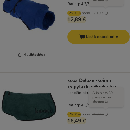
alennusta
Rating: 4.3/5
(
61
)
-25.01%
norm.
17,19 €
12,89 €
Lisää ostoskoriin
4 vaihtoehtoa
kooa Deluxe -koiran
kylpytakki mikrokuitua
L: selän pituus noin 58 cm
Alin hinta 30
päivää ennen
alennusta
Rating: 4.3/5
(
16
)
-25.01%
norm.
21,99 €
16,49 €