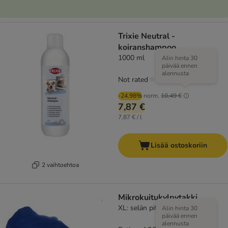
Trixie Neutral -
koiranshampoo
1000 ml
Alin hinta 30
päivää ennen
alennusta
Not rated
-24.98%
norm.
10,49 €
7,87 €
7,87 € / l
Lisää ostoskoriin
2 vaihtoehtoa
Mikrokuitukylpytakki
XL: selän pituus noin 83 cm
Alin hinta 30
päivää ennen
alennusta