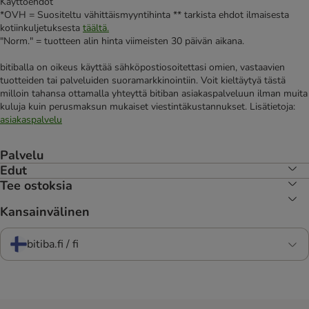
Käyttöehdot
*OVH = Suositeltu vähittäismyyntihinta ** tarkista ehdot ilmaisesta
kotiinkuljetuksesta
täältä.
"Norm." = tuotteen alin hinta viimeisten 30 päivän aikana.
bitiballa on oikeus käyttää sähköpostiosoitettasi omien, vastaavien
tuotteiden tai palveluiden suoramarkkinointiin. Voit kieltäytyä tästä
milloin tahansa ottamalla yhteyttä bitiban asiakaspalveluun ilman muita
kuluja kuin perusmaksun mukaiset viestintäkustannukset. Lisätietoja:
asiakaspalvelu
Palvelu
Edut
Tee ostoksia
Kansainvälinen
bitiba.fi / fi