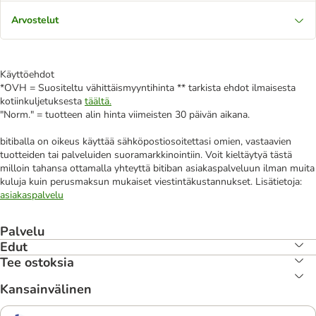
Arvostelut
Käyttöehdot
*OVH = Suositeltu vähittäismyyntihinta ** tarkista ehdot ilmaisesta
kotiinkuljetuksesta
täältä.
"Norm." = tuotteen alin hinta viimeisten 30 päivän aikana.
bitiballa on oikeus käyttää sähköpostiosoitettasi omien, vastaavien
tuotteiden tai palveluiden suoramarkkinointiin. Voit kieltäytyä tästä
milloin tahansa ottamalla yhteyttä bitiban asiakaspalveluun ilman muita
kuluja kuin perusmaksun mukaiset viestintäkustannukset. Lisätietoja:
asiakaspalvelu
Palvelu
Edut
Tee ostoksia
Kansainvälinen