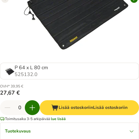
P 64 x L 80 cm
525132.0
OVH* 39,95 €
27,67 €
Lisää ostoskoriin
Lisää ostoskoriin
Toimitusaika 3-5 arkipäivää
lue lisää
Tuotekuvaus