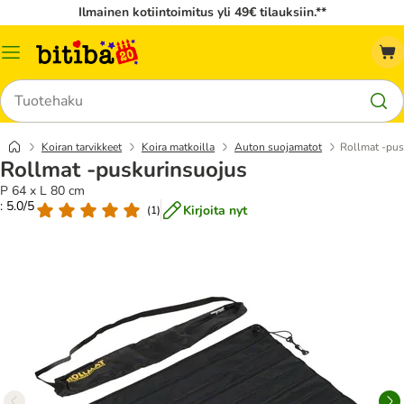
Ilmainen kotiintoimitus yli 49€ tilauksiin.**
Katalogivalikko
Hae
Koiran tarvikkeet
Koira matkoilla
Auton suojamatot
Rollmat -pus
Rollmat -puskurinsuojus
P 64 x L 80 cm
: 5.0/5
Kirjoita nyt
(
1
)