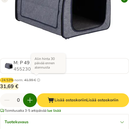
Alin hinta 30
M: P 49 x L 65 x K 50 cm
päivää ennen
alennusta
455230.2
-24.53%
norm.
41,99 €
31,69 €
Lisää ostoskoriin
Lisää ostoskoriin
Toimitusaika 3-5 arkipäivää
lue lisää
Tuotekuvaus