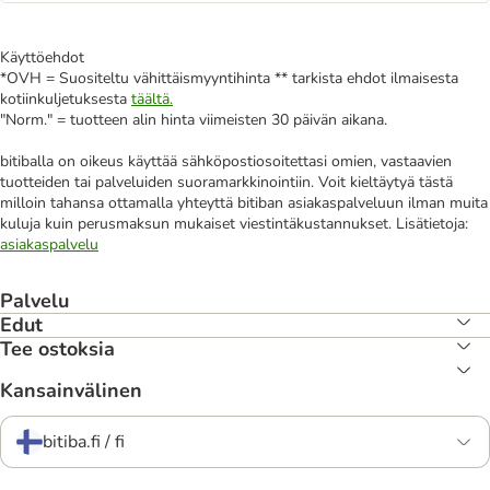
Käyttöehdot
*OVH = Suositeltu vähittäismyyntihinta ** tarkista ehdot ilmaisesta
kotiinkuljetuksesta
täältä.
"Norm." = tuotteen alin hinta viimeisten 30 päivän aikana.
bitiballa on oikeus käyttää sähköpostiosoitettasi omien, vastaavien
tuotteiden tai palveluiden suoramarkkinointiin. Voit kieltäytyä tästä
milloin tahansa ottamalla yhteyttä bitiban asiakaspalveluun ilman muita
kuluja kuin perusmaksun mukaiset viestintäkustannukset. Lisätietoja:
asiakaspalvelu
Palvelu
Edut
Tee ostoksia
Kansainvälinen
bitiba.fi / fi