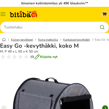
Ilmainen kotiintoimitus yli 49€ tilauksiin.**
Katalogivalikko
Hae
Koiran tarvikkeet
Koira matkoilla
Kankaiset kevythäkit
Easy Go -k
Easy Go -kevythäkki, koko M
M: P 49 x L 65 x K 50 cm
Kirjoita nyt
(
0
)