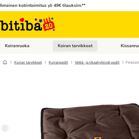
Ilmainen kotiintoimitus yli 49€ tilauksiin.**
Koiranruoka
Koiran tarvikkeet
Kissanru
Avaa kategoriavalikko: Koiranruoka
Avaa kategor
Koiran tarvikkeet
Koiranpedit
Vettä- ja likaahylkivät pedit
Ferplast