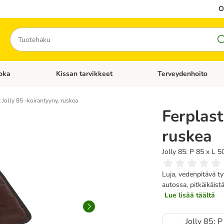
O
Hae
oka
Kissan tarvikkeet
Terveydenhoito
iavalikko: Koiran tarvikkeet
Avaa kategoriavalikko: Kissanruoka
Avaa kategoriavalikko: K
 Jolly 85 -koirantyyny, ruskea
Ferplast
ruskea
Jolly 85: P 85 x L 5
Luja, vedenpitävä ty
autossa, pitkäikäis
Lue lisää täältä
Jolly 85: 