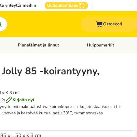
ta yhteyttä meihin
Uudelleentilaus
Ostoskori
Pieneläimet ja linnut
Huippumerkit
issan tarvikkeet
Avaa kategoriavalikko: Terveydenhoito
Avaa kategoriavalikko: Pienel
 Jolly 85 -koirantyyny,
0 x K 3 cm
Kirjoita nyt
(
0
)
yny toimii makuualustana koirankopeissa, kuljetuslaatikoissa tai
tä, vahvaa ja kestävää kuitua, pesu 30°C, tummanruskea.
P 85 x L 50 x K 3 cm