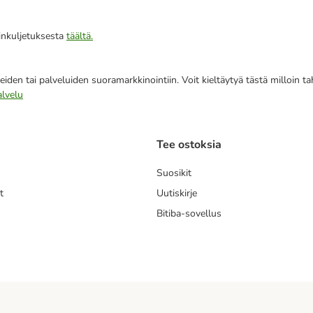
iinkuljetuksesta
täältä.
eiden tai palveluiden suoramarkkinointiin. Voit kieltäytyä tästä milloin 
alvelu
Tee ostoksia
Suosikit
t
Uutiskirje
Bitiba-sovellus