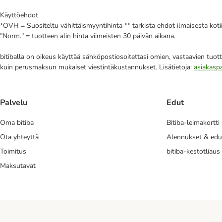
Käyttöehdot
*OVH = Suositeltu vähittäismyyntihinta ** tarkista ehdot ilmaisesta kot
"Norm." = tuotteen alin hinta viimeisten 30 päivän aikana.
bitiballa on oikeus käyttää sähköpostiosoitettasi omien, vastaavien tuott
kuin perusmaksun mukaiset viestintäkustannukset. Lisätietoja:
asiakasp
Palvelu
Edut
Oma bitiba
Bitiba-leimakortti
Ota yhteyttä
Alennukset & edu
Toimitus
bitiba-kestotliaus
Maksutavat