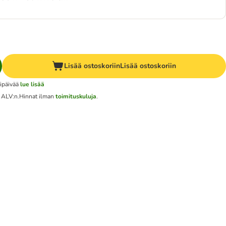
Lisää ostoskoriin
Lisää ostoskoriin
ipäivää
lue lisää
t ALV:n.
Hinnat ilman
toimituskuluja
.