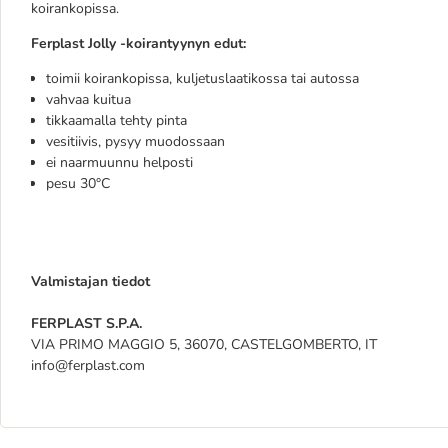
koirankopissa.
Ferplast Jolly -koirantyynyn edut:
toimii koirankopissa, kuljetuslaatikossa tai autossa
vahvaa kuitua
tikkaamalla tehty pinta
vesitiivis, pysyy muodossaan
ei naarmuunnu helposti
pesu 30°C
Valmistajan tiedot
FERPLAST S.P.A.
VIA PRIMO MAGGIO 5, 36070, CASTELGOMBERTO, IT
info@ferplast.com