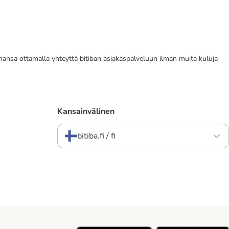
tahansa ottamalla yhteyttä bitiban asiakaspalveluun ilman muita kuluja
Kansainvälinen
bitiba.fi / fi