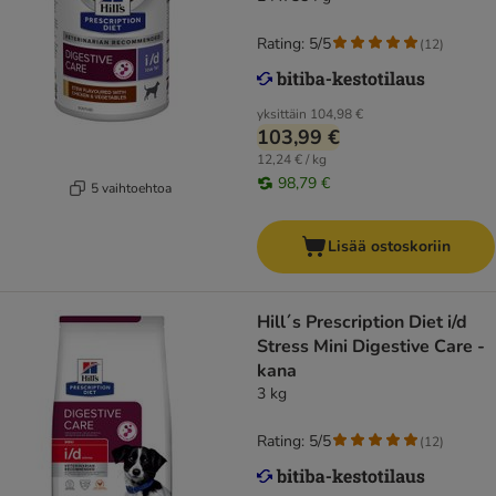
Rating: 5/5
(
12
)
yksittäin
104,98 €
103,99 €
12,24 € / kg
98,79 €
5 vaihtoehtoa
Lisää ostoskoriin
Hill´s Prescription Diet i/d
Stress Mini Digestive Care -
kana
3 kg
Rating: 5/5
(
12
)