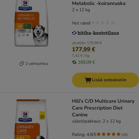
Metabolic -koiranruoka
2 x 12 kg
Not rated
yksittäin
179,98 €
177,99 €
7,42 € / kg
169,09 €
2 vaihtoehtoa
Lisää ostoskoriin
Hill's C/D Multicare Urinary
Care Prescription Diet
Canine
säästöpakkaus: 2 x 12 kg
Rating: 4.8/5
(
48
)