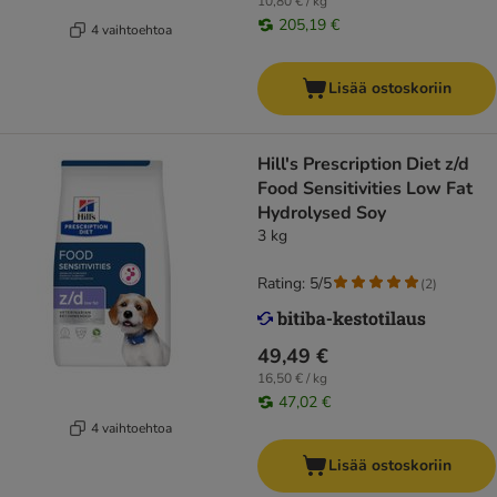
10,80 € / kg
205,19 €
4 vaihtoehtoa
Lisää ostoskoriin
Hill's Prescription Diet z/d
Food Sensitivities Low Fat
Hydrolysed Soy
3 kg
Rating: 5/5
(
2
)
49,49 €
16,50 € / kg
47,02 €
4 vaihtoehtoa
Lisää ostoskoriin