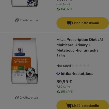
8,85 € / kg
84,07 €
2 vaihtoehtoa
Lisää ostoskoriin
Hill's Prescription Diet c/d
Multicare Urinary +
Metabolic -koiranruoka
12 kg
Not rated
89,99 €
7,50 € / kg
85,49 €
2 vaihtoehtoa
Lisää ostoskoriin