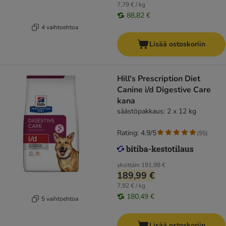
7,79 € / kg
88,82 €
4 vaihtoehtoa
Lisää ostoskoriin
Hill's Prescription Diet
Canine i/d Digestive Care
kana
säästöpakkaus: 2 x 12 kg
Rating: 4.9/5
(
95
)
yksittäin
191,98 €
189,99 €
7,92 € / kg
180,49 €
5 vaihtoehtoa
Lisää ostoskoriin