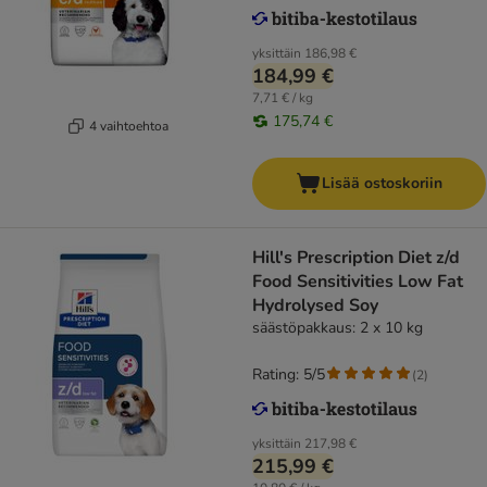
yksittäin
186,98 €
184,99 €
7,71 € / kg
175,74 €
4 vaihtoehtoa
Lisää ostoskoriin
Hill's Prescription Diet z/d
Food Sensitivities Low Fat
Hydrolysed Soy
säästöpakkaus: 2 x 10 kg
Rating: 5/5
(
2
)
yksittäin
217,98 €
215,99 €