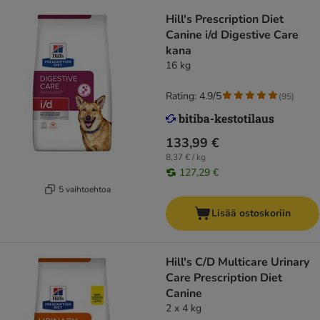
Hill's Prescription Diet
Canine i/d Digestive Care
kana
16 kg
Rating: 4.9/5
(
95
)
133,99 €
8,37 € / kg
127,29 €
5 vaihtoehtoa
Lisää ostoskoriin
Hill's C/D Multicare Urinary
Care Prescription Diet
Canine
2 x 4 kg