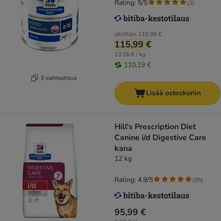
Rating: 5/5
(
2
)
yksittäin
116,98 €
115,99 €
13,06 € / kg
110,19 €
3 vaihtoehtoa
Lisää ostoskoriin
Hill's Prescription Diet
Canine i/d Digestive Care
kana
12 kg
Rating: 4.9/5
(
95
)
95,99 €