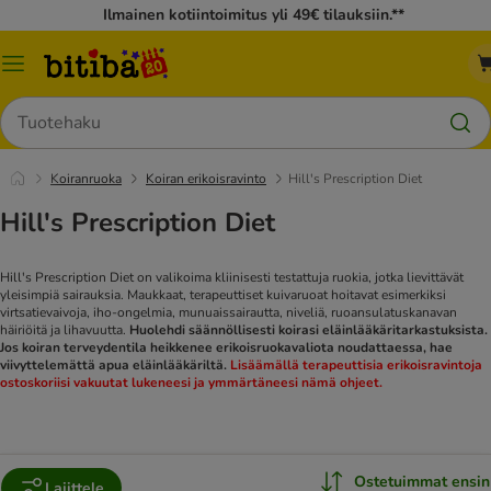
Ilmainen kotiintoimitus yli 49€ tilauksiin.**
Katalogivalikko
Hae
Koiranruoka
Koiran erikoisravinto
Hill's Prescription Diet
Hill's Prescription Diet
Hill's Prescription Diet on valikoima kliinisesti testattuja ruokia, jotka lievittävät
yleisimpiä sairauksia. Maukkaat, terapeuttiset kuivaruoat hoitavat esimerkiksi
virtsatievaivoja, iho-ongelmia, munuaissairautta, niveliä, ruoansulatuskanavan
häiriöitä ja lihavuutta.
Huolehdi säännöllisesti koirasi eläinlääkäritarkastuksista.
Jos koiran terveydentila heikkenee erikoisruokavaliota noudattaessa, hae
viivyttelemättä apua eläinlääkäriltä.
Lisäämällä terapeuttisia erikoisravintoja
ostoskoriisi vakuutat lukeneesi ja ymmärtäneesi nämä ohjeet.
Ostetuimmat ensin
Lajittele