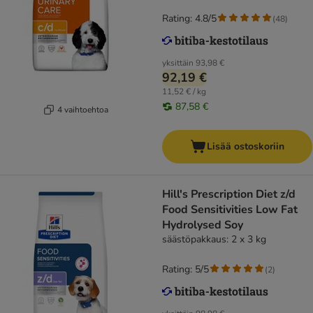
Rating: 4.8/5
(
48
)
yksittäin
93,98 €
92,19 €
11,52 € / kg
87,58 €
4 vaihtoehtoa
Lisää ostoskoriin
Hill's Prescription Diet z/d
Food Sensitivities Low Fat
Hydrolysed Soy
säästöpakkaus: 2 x 3 kg
Rating: 5/5
(
2
)