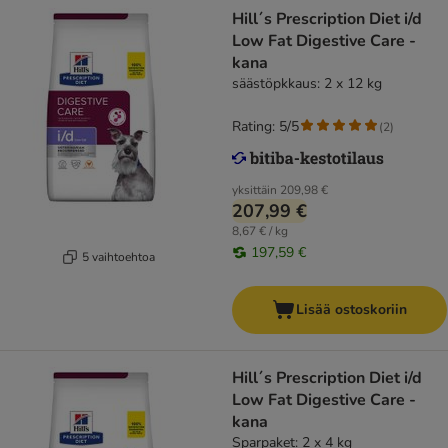
Hill´s Prescription Diet i/d
Low Fat Digestive Care -
kana
säästöpkkaus: 2 x 12 kg
Rating: 5/5
(
2
)
yksittäin
209,98 €
207,99 €
8,67 € / kg
197,59 €
5 vaihtoehtoa
Lisää ostoskoriin
Hill´s Prescription Diet i/d
Low Fat Digestive Care -
kana
Sparpaket: 2 x 4 kg