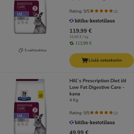
Rating: 5/5
(
2
)
119,99 €
15,00 € / kg
113,99 €
5 vaihtoehtoa
Lisää ostoskoriin
Hill´s Prescription Diet i/d
Low Fat Digestive Care -
kana
4 Kg
Rating: 5/5
(
2
)
49,99 €