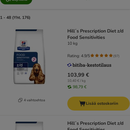
1 - 48 (Yht. 176)
Hill´s Prescription Diet z/d
Food Sensitivities
10 kg
Rating: 4.9/5
(
97
)
103,99 €
10,40 € / kg
98,79 €
4 vaihtoehtoa
Lisää ostoskoriin
Hill´s Prescription Diet z/d
Food Sensitivities