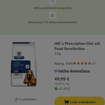
14€ kuponkikoodi leimakortilla
Säästä jopa 7 % bitiba-kestotilauksella
Hill´s Prescription Diet z/d
Food Sensitivities
3 kg
Rating: 4.9/5
(
97
)
49,99 €
16,66 € / kg
47,49 €
4 vaihtoehtoa
Lisää ostoskoriin