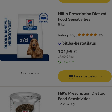
Hill´s Prescription Diet z/d
Food Sensitivities
6 kg
Rating: 4.9/5
(
97
)
101,99 €
17,00 € / kg
96,89 €
4 vaihtoehtoa
Lisää ostoskoriin
Hill's Prescription Diet z/d
Food Sensitivities
12 x 370 g