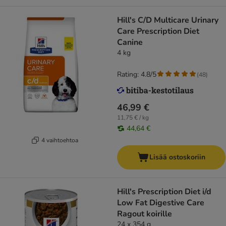
Hill's C/D Multicare Urinary
Care Prescription Diet
Canine
4 kg
Rating: 4.8/5
(
48
)
46,99 €
11,75 € / kg
44,64 €
4 vaihtoehtoa
Lisää ostoskoriin
Hill's Prescription Diet i/d
Low Fat Digestive Care
Ragout koirille
24 x 354 g