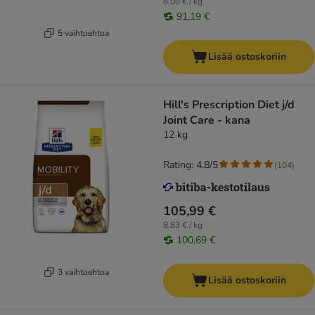
8,00 € / kg
91,19 €
5 vaihtoehtoa
Lisää ostoskoriin
Hill's Prescription Diet j/d
Joint Care - kana
12 kg
Rating: 4.8/5
(
104
)
105,99 €
8,83 € / kg
100,69 €
3 vaihtoehtoa
Lisää ostoskoriin