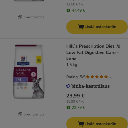
12,50 € / kg
47,49 €
5 vaihtoehtoa
Lisää ostoskoriin
Hill´s Prescription Diet i/d
Low Fat Digestive Care -
kana
1,5 kg
Rating: 5/5
(
2
)
23,99 €
15,99 € / kg
22,79 €
5 vaihtoehtoa
Lisää ostoskoriin