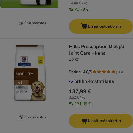
14,00 € / kg
79,79 €
3 vaihtoehtoa
Lisää ostoskoriin
Hill's Prescription Diet j/d
Joint Care - kana
16 kg
Rating: 4.8/5
(
104
)
137,99 €
8,62 € / kg
131,09 €
3 vaihtoehtoa
Lisää ostoskoriin