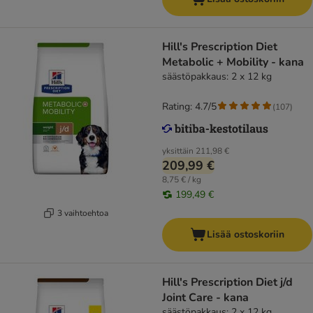
Hill's Prescription Diet
Metabolic + Mobility - kana
säästöpakkaus: 2 x 12 kg
Rating: 4.7/5
(
107
)
yksittäin
211,98 €
209,99 €
8,75 € / kg
199,49 €
3 vaihtoehtoa
Lisää ostoskoriin
Hill's Prescription Diet j/d
Joint Care - kana
säästöpakkaus: 2 x 12 kg