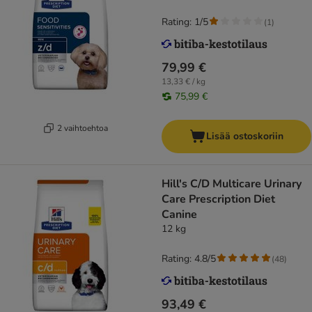
Rating: 1/5
(
1
)
79,99 €
13,33 € / kg
75,99 €
2 vaihtoehtoa
Lisää ostoskoriin
Hill's C/D Multicare Urinary
Care Prescription Diet
Canine
12 kg
Rating: 4.8/5
(
48
)
93,49 €