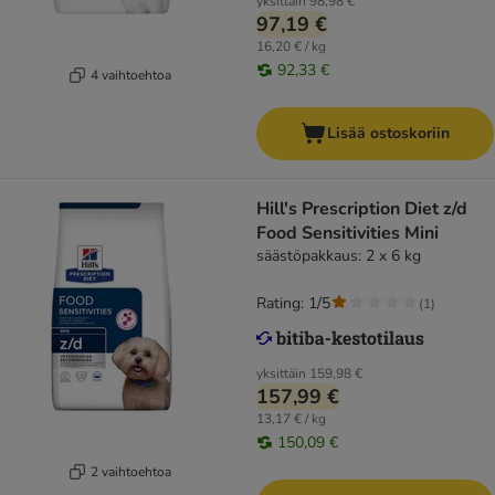
yksittäin
98,98 €
97,19 €
16,20 € / kg
92,33 €
4 vaihtoehtoa
Lisää ostoskoriin
Hill's Prescription Diet z/d
Food Sensitivities Mini
säästöpakkaus: 2 x 6 kg
Rating: 1/5
(
1
)
yksittäin
159,98 €
157,99 €
13,17 € / kg
150,09 €
2 vaihtoehtoa