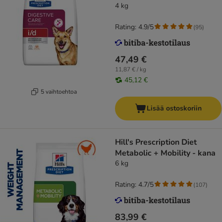
4 kg
Rating: 4.9/5
(
95
)
47,49 €
11,87 € / kg
45,12 €
5 vaihtoehtoa
Lisää ostoskoriin
Hill's Prescription Diet
Metabolic + Mobility - kana
6 kg
Rating: 4.7/5
(
107
)
83,99 €