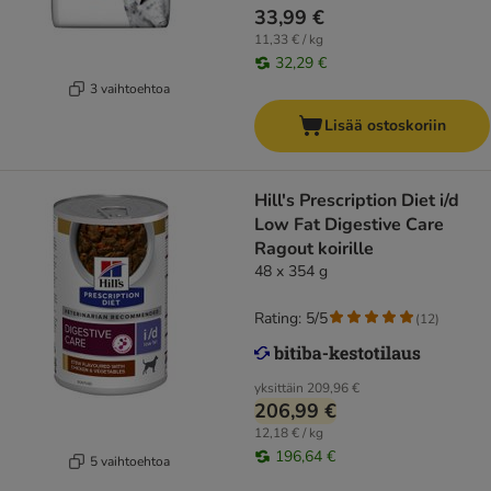
33,99 €
11,33 € / kg
32,29 €
3 vaihtoehtoa
Lisää ostoskoriin
Hill's Prescription Diet i/d
Low Fat Digestive Care
Ragout koirille
48 x 354 g
Rating: 5/5
(
12
)
yksittäin
209,96 €
206,99 €
12,18 € / kg
196,64 €
5 vaihtoehtoa