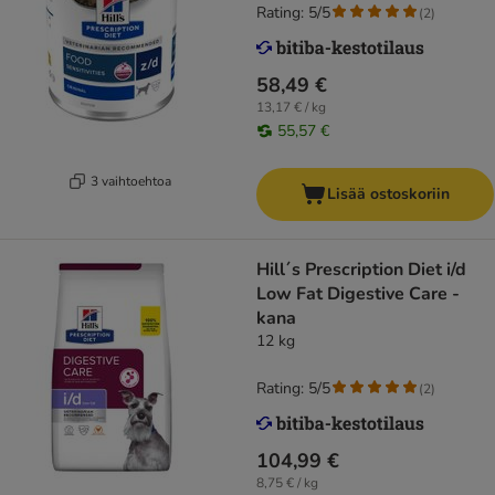
Rating: 5/5
(
2
)
58,49 €
13,17 € / kg
55,57 €
3 vaihtoehtoa
Lisää ostoskoriin
Hill´s Prescription Diet i/d
Low Fat Digestive Care -
kana
12 kg
Rating: 5/5
(
2
)
104,99 €
8,75 € / kg