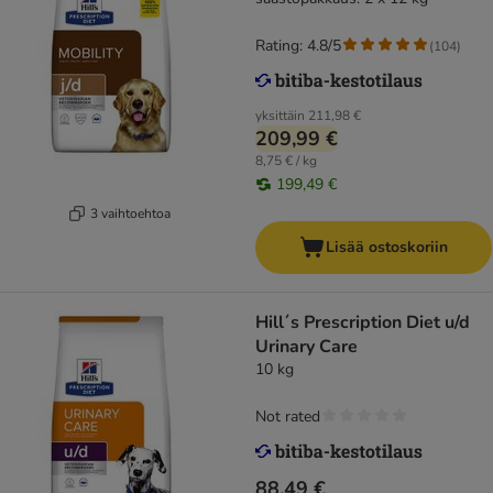
Rating: 4.8/5
(
104
)
yksittäin
211,98 €
209,99 €
8,75 € / kg
199,49 €
3 vaihtoehtoa
Lisää ostoskoriin
Hill´s Prescription Diet u/d
Urinary Care
10 kg
Not rated
88,49 €