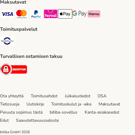
Maksutavat
VISA Payment Method
Mastercard Payment Method
Paypal Payment Method
Paytrail Payment Method
Apple Pay Payment Method
Google Pay Payment Method
Klarna Payment Method
Toimituspalvelut
Matkahuolto Shipping Method
Turvallisen ostamisen takuu
Security
Ota yhteyttä
Toimitusehdot
Julkaisutiedot
DSA
Tietosuoja
Uutiskirje
Toimituskulut ja -aika
Maksutavat
Peruuta sopimus tästä
bitiba-sovellus
Kanta-asiakasedut
Edut
Saavutettavuusseloste
bitiba GmbH
2026