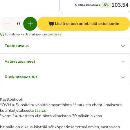
103,54
-5%
Lisää ostoskoriin
Lisää ostoskoriin
Toimitusaika 3-5 arkipäivää
lue lisää
Tuotekuvaus
Valmistusaineet
Ruokintasuositus
Käyttöehdot
*OVH = Suositeltu vähittäismyyntihinta ** tarkista ehdot ilmaisesta
kotiinkuljetuksesta
täältä.
"Norm." = tuotteen alin hinta viimeisten 30 päivän aikana.
bitiballa on oikeus käyttää sähköpostiosoitettasi omien, vastaavien