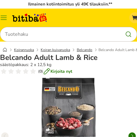
Ilmainen kotiintoimitus yli 49€ tilauksiin.**
Katalogivalikko
Hae
Koiranruoka
Koiran kuivaruoka
Belcando
Belcando Adult Lamb &
Belcando Adult Lamb & Rice
säästöpakkaus: 2 x 12,5 kg
Kirjoita nyt
(
0
)