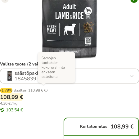
Samojen
tuotteiden
Valitse tuote (2 vaihtoehtoa)
kokonaishinta
erikseen
säästöpakkaus: 2 x 12,5 kg
ostettuna
1845839.0
-1.79%
yksittäin
110,98 €
108,99 €
4,36 € / kg
103,54 €
108,99 €
Kertatoimitus