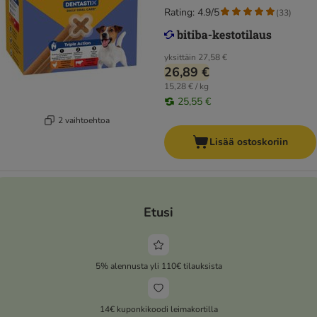
Rating: 4.9/5
(
33
)
yksittäin
27,58 €
26,89 €
15,28 € / kg
25,55 €
2 vaihtoehtoa
Lisää ostoskoriin
Etusi
5% alennusta yli 110€ tilauksista
14€ kuponkikoodi leimakortilla