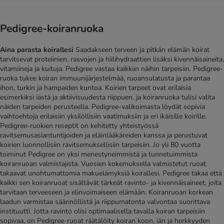
Pedigree-koiranruoka
Aina parasta koirallesi
Saadakseen terveen ja pitkän elämän koirat
tarvitsevat proteiinien, rasvojen ja hiilihydraattien lisäksi kivennäisaineita,
vitamiineja ja kuituja. Pedigree vastaa kaikkiin näihin tarpeisiin. Pedigree-
ruoka tukee koiran immuunijärjestelmää, ruoansulatusta ja parantaa
ihon, turkin ja hampaiden kuntoa. Koirien tarpeet ovat erilaisia
esimerkiksi iästä ja aktiivisuudesta riippuen, ja koiranruoka tulisi valita
näiden tarpeiden perusteella. Pedigree-valikoimasta löydät sopivia
vaihtoehtoja erilaisiin yksilöllisiin vaatimuksiin ja eri ikäisille koirille.
Pedigree-ruokien reseptit on kehitetty yhteistyössä
ravitsemusasiantuntijoiden ja eläinlääkäreiden kanssa ja perustuvat
koirien luonnollisiin ravitsemuksellisiin tarpeisiin. Jo yli 80 vuotta
toiminut Pedigree on yksi menestyneimmistä ja tunnetuimmista
koiranruoan valmistajista. Vuosien kokemuksella valmistetut ruoat
takaavat unohtumattomia makuelämyksiä koirallesi. Pedigree takaa että
kaikki sen koiranruoat sisältävät tärkeät ravinto- ja kivennäisaineet, joita
tarvitaan terveeseen ja elinvoimaiseen elämään. Koiranruoan korkean
laadun varmistaa säännöllistä ja riippumatonta valvontaa suorittava
instituutti. Jotta ravinto olisi optimaalisella tavalla koiran tarpeisiin
sopivaa, on Pedigree-ruoat räätälöity koiran koon, iän ja herkkyyden