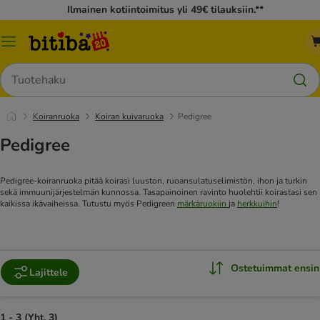
Ilmainen kotiintoimitus yli 49€ tilauksiin.**
Katalogivalikko
Hae
Koiranruoka
Koiran kuivaruoka
Pedigree
Pedigree
Pedigree-koiranruoka pitää koirasi luuston, ruoansulatuselimistön, ihon ja turkin
sekä immuunijärjestelmän kunnossa. Tasapainoinen ravinto huolehtii koirastasi sen
kaikissa ikävaiheissa.
Tutustu myös Pedigreen
märkäruokiin
ja
herkkuihin
!
Ostetuimmat ensin
Lajittele
1 - 3 (Yht. 3)