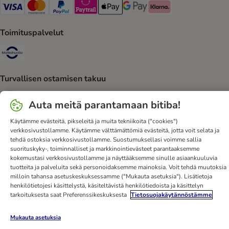
VISA Payment Method
Mastercard Payment Method
Paypal Payment Method
Paytrail Payment Method
Apple Pay Payment Method
Google Pay Payment Method
Klarna Payment Method
Toimituspalvelut
Matkahuolto Shipping Method
Turvallisen ostamisen takuu
Security
Auta meitä parantamaan bitiba!
Käytämme evästeitä, pikseleitä ja muita tekniikoita ("cookies")
verkkosivustollamme. Käytämme välttämättömiä evästeitä, jotta voit selata ja
tehdä ostoksia verkkosivustollamme. Suostumuksellasi voimme sallia
Ota yhteyttä
Toimitusehdot
Julkaisutiedot
DSA
suorituskyky-, toiminnalliset ja markkinointievästeet parantaaksemme
kokemustasi verkkosivustollamme ja näyttääksemme sinulle asiaankuuluvia
Tietosuoja
Uutiskirje
Toimituskulut ja -aika
Maksutavat
tuotteita ja palveluita sekä personoidaksemme mainoksia. Voit tehdä muutoksia
Peruuta sopimus tästä
bitiba-sovellus
Kanta-asiakasedut
milloin tahansa asetuskeskuksessamme ("Mukauta asetuksia"). Lisätietoja
henkilötietojesi käsittelystä, käsiteltävistä henkilötiedoista ja käsittelyn
Edut
Saavutettavuusseloste
tarkoituksesta saat Preferenssikeskuksesta
Tietosuojakäytännöstämme
bitiba GmbH
2026
Mukauta asetuksia