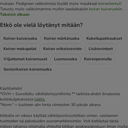
mukaan. Pedigreen valikoimista löydät myös maukkaat
koiranherkut
!
Tutustu myös valikoimamme muihin laadukkaisiin
koiran kuivaruokiin
.
Takaisin alkuun
Etkö ole vielä löytänyt mitään?
Koiran kuivaruoka
Koiran märkäruoka
Kokeilupakkaukset
Koiran makupalat
Koiran erikoisravinto
Lisäravinteet
Viljattomat koiranruoat
Luomuruoka
Koiranpennulle
Seniorikoiran koiranruoka
Käyttöehdot
*OVH = Suositeltu vähittäismyyntihinta ** tarkista ehdot ilmaisesta
kotiinkuljetuksesta
täältä.
"Norm." = tuotteen alin hinta viimeisten 30 päivän aikana.
bitiballa on oikeus käyttää sähköpostiosoitettasi omien, vastaavien
tuotteiden tai palveluiden suoramarkkinointiin. Voit kieltäytyä tästä
milloin tahansa ottamalla yhteyttä bitiban asiakaspalveluun ilman muita