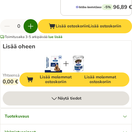
96,89 €
-5%
Lisää ostoskoriin
Lisää ostoskoriin
Toimitusaika 3-5 arkipäivää
lue lisää
Lisää oheen
Yhteensä
Lisää molemmat
Lisää molemmat
0,00 €
ostoskoriin
ostoskoriin
Näytä tiedot
Tuotekuvaus