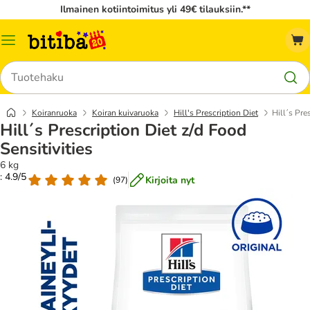
Ilmainen kotiintoimitus yli 49€ tilauksiin.**
Katalogivalikko
Hae
Koiranruoka
Koiran kuivaruoka
Hill's Prescription Diet
Hill´s Pre
Hill´s Prescription Diet z/d Food
Sensitivities
6 kg
: 4.9/5
Kirjoita nyt
(
97
)