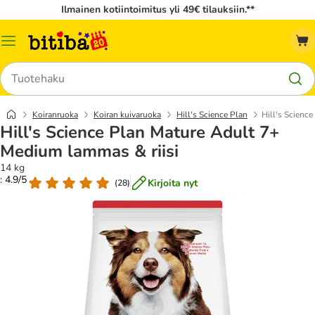
Ilmainen kotiintoimitus yli 49€ tilauksiin.**
Katalogivalikko
Hae
Koiranruoka
Koiran kuivaruoka
Hill's Science Plan
Hill's Scienc
Hill's Science Plan Mature Adult 7+
Medium lammas & riisi
14 kg
: 4.9/5
Kirjoita nyt
(
28
)