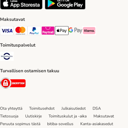
Maksutavat
VISA Payment Method
Mastercard Payment Method
Paypal Payment Method
Paytrail Payment Method
Apple Pay Payment Method
Google Pay Payment Method
Klarna Payment Method
Toimituspalvelut
Matkahuolto Shipping Method
Turvallisen ostamisen takuu
Security
Ota yhteyttä
Toimitusehdot
Julkaisutiedot
DSA
Tietosuoja
Uutiskirje
Toimituskulut ja -aika
Maksutavat
Peruuta sopimus tästä
bitiba-sovellus
Kanta-asiakasedut