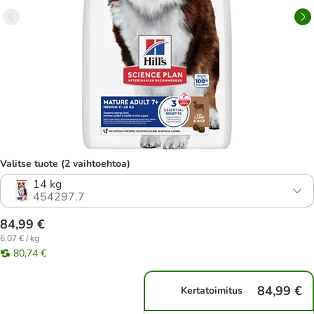
Valitse tuote (2 vaihtoehtoa)
14 kg
454297.7
84,99 €
6,07 € / kg
80,74 €
84,99 €
Kertatoimitus