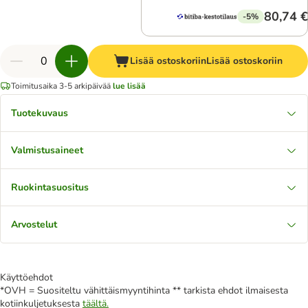
80,74 €
-5%
Lisää ostoskoriin
Lisää ostoskoriin
Toimitusaika 3-5 arkipäivää
lue lisää
Tuotekuvaus
Valmistusaineet
Ruokintasuositus
Arvostelut
Käyttöehdot
*OVH = Suositeltu vähittäismyyntihinta ** tarkista ehdot ilmaisesta
kotiinkuljetuksesta
täältä.