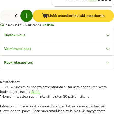
Lisää ostoskoriin
Lisää ostoskoriin
Toimitusaika 3-5 arkipäivää
lue lisää
Tuotekuvaus
Valmistusaineet
Ruokintasuositus
Käyttöehdot
*OVH = Suositeltu vähittäismyyntihinta ** tarkista ehdot ilmaisesta
kotiinkuljetuksesta
täältä.
"Norm." = tuotteen alin hinta viimeisten 30 päivän aikana.
bitiballa on oikeus käyttää sähköpostiosoitettasi omien, vastaavien
tuotteiden tai palveluiden suoramarkkinointiin. Voit kieltäytyä tästä