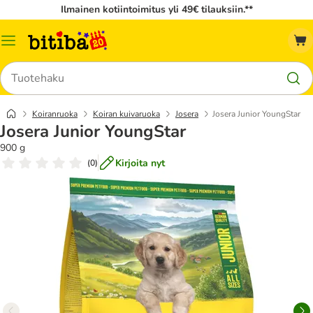
Ilmainen kotiintoimitus yli 49€ tilauksiin.**
Katalogivalikko
Hae
Koiranruoka
Koiran kuivaruoka
Josera
Josera Junior YoungStar
Josera Junior YoungStar
900 g
Kirjoita nyt
(
0
)