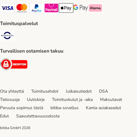
VISA Payment Method
Mastercard Payment Method
Paypal Payment Method
Paytrail Payment Method
Apple Pay Payment Method
Google Pay Payment Method
Klarna Payment Method
Toimituspalvelut
Matkahuolto Shipping Method
Turvallisen ostamisen takuu
Security
Ota yhteyttä
Toimitusehdot
Julkaisutiedot
DSA
Tietosuoja
Uutiskirje
Toimituskulut ja -aika
Maksutavat
Peruuta sopimus tästä
bitiba-sovellus
Kanta-asiakasedut
Edut
Saavutettavuusseloste
bitiba GmbH
2026