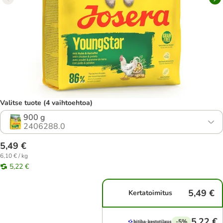
Valitse tuote (4 vaihtoehtoa)
900 g
2406288.0
5,49 €
6,10 € / kg
5,22 €
5,49 €
Kertatoimitus
5,22 €
-5%