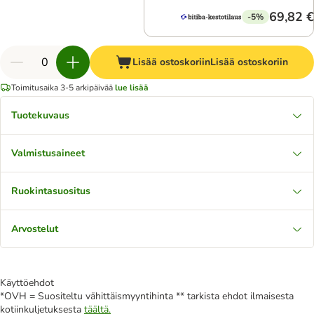
69,82 €
-5%
Lisää ostoskoriin
Lisää ostoskoriin
Toimitusaika 3-5 arkipäivää
lue lisää
Tuotekuvaus
Valmistusaineet
Ruokintasuositus
Arvostelut
Käyttöehdot
*OVH = Suositeltu vähittäismyyntihinta ** tarkista ehdot ilmaisesta
kotiinkuljetuksesta
täältä.