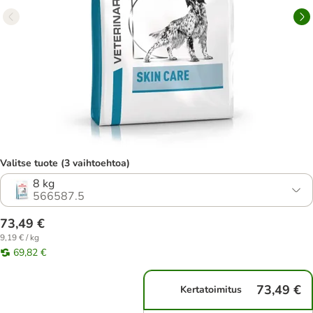
Valitse tuote (3 vaihtoehtoa)
8 kg
566587.5
73,49 €
9,19 € / kg
69,82 €
73,49 €
Kertatoimitus