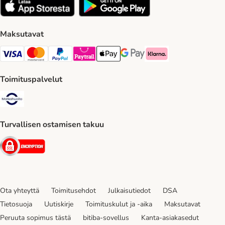
Maksutavat
VISA Payment Method
Mastercard Payment Method
Paypal Payment Method
Paytrail Payment Method
Apple Pay Payment Method
Google Pay Payment Method
Klarna Payment Method
Toimituspalvelut
Matkahuolto Shipping Method
Turvallisen ostamisen takuu
Security
Ota yhteyttä
Toimitusehdot
Julkaisutiedot
DSA
Tietosuoja
Uutiskirje
Toimituskulut ja -aika
Maksutavat
Peruuta sopimus tästä
bitiba-sovellus
Kanta-asiakasedut