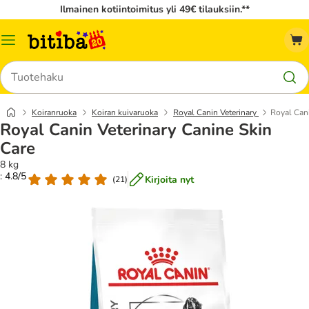
Ilmainen kotiintoimitus yli 49€ tilauksiin.**
Katalogivalikko
Hae
Koiranruoka
Koiran kuivaruoka
Royal Canin Veterinary
Royal Cani
Royal Canin Veterinary Canine Skin
Care
8 kg
: 4.8/5
Kirjoita nyt
(
21
)