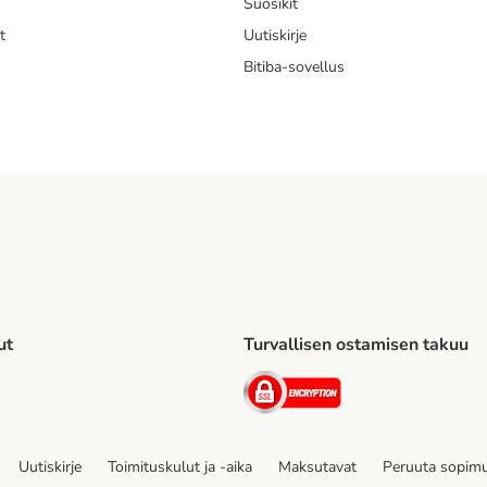
Suosikit
t
Uutiskirje
Bitiba-sovellus
ut
Turvallisen ostamisen takuu
to Shipping Method
Security
Uutiskirje
Toimituskulut ja -aika
Maksutavat
Peruuta sopimu