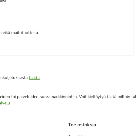
oksi
aa eikä maitotuotteita
iinkuljetuksesta
täältä.
eiden tai palveluiden suoramarkkinointiin. Voit kieltäytyä tästä milloin 
alvelu
Tee ostoksia