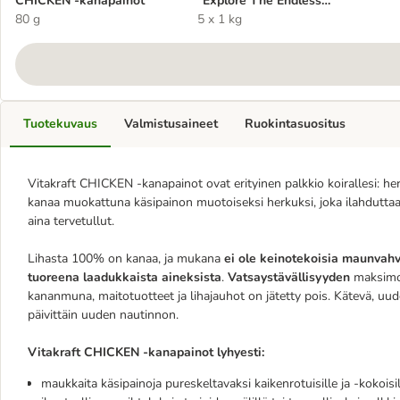
CHICKEN -kanapainot
"Explore The Endless
80 g
Terrain" - Mobility
5 x 1 kg
Tuotekuvaus
Valmistusaineet
Ruokintasuositus
Vitakraft CHICKEN -kanapainot ovat erityinen palkkio koirallesi: 
kanaa muokattuna käsipainon muotoiseksi herkuksi, joka ilahduttaa ko
aina tervetullut.
Lihasta 100% on kanaa, ja mukana
ei ole keinotekoisia maunvahve
tuoreena laadukkaista aineksista
.
Vatsaystävällisyyden
maksimoim
kananmuna, maitotuotteet ja lihajauhot on jätetty pois. Kätevä, uude
päivittäin uuden nautinnon.
Vitakraft CHICKEN -kanapainot lyhyesti:
maukkaita käsipainoja pureskeltavaksi kaikenrotuisille ja -kokoisill