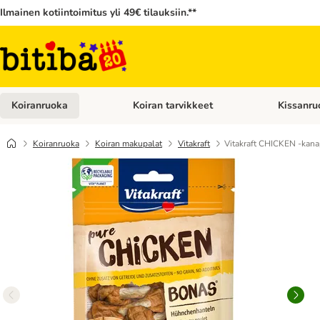
Ilmainen kotiintoimitus yli 49€ tilauksiin.**
Koiranruoka
Koiran tarvikkeet
Kissanru
Avaa kategoriavalikko: Koiranruoka
Avaa kategor
Koiranruoka
Koiran makupalat
Vitakraft
Vitakraft CHICKEN -kana