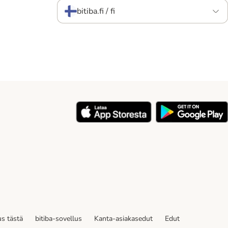
bitiba.fi / fi
s tästä
bitiba-sovellus
Kanta-asiakasedut
Edut