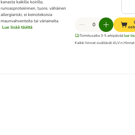
kanasta kaikille koirille,
runsasproteiininen, tuore, vähäinen
allergiariski, ei keinotekoisia
maunvahventeita tai väriaineita.
ost
Lue lisää täältä
Toimitusaika 3-5 arkipäivää
lue li
Kaikki hinnat sisältävät ALV:n.
Hinnat
ndless Terrain" - Mobility