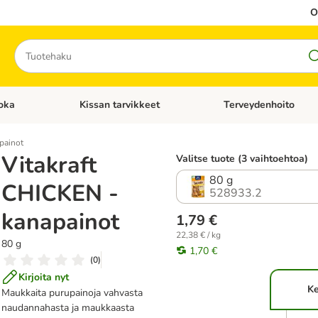
O
Hae
oka
Kissan tarvikkeet
Terveydenhoito
iavalikko: Koiran tarvikkeet
Avaa kategoriavalikko: Kissanruoka
Avaa kategoriavalikko: K
painot
Vitakraft
Valitse tuote (3 vaihtoehtoa)
80 g
CHICKEN -
528933.2
kanapainot
1,79 €
22,38 € / kg
80 g
1,70 €
(
0
)
Kirjoita nyt
Ke
Maukkaita purupainoja vahvasta
naudannahasta ja maukkaasta