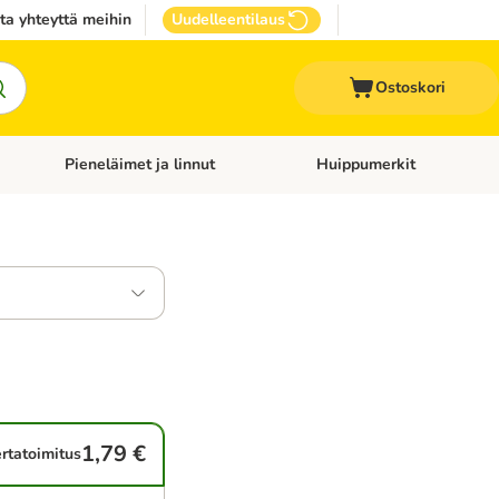
ta yhteyttä meihin
Uudelleentilaus
Ostoskori
Pieneläimet ja linnut
Huippumerkit
issan tarvikkeet
Avaa kategoriavalikko: Terveydenhoito
Avaa kategoriavalikko: Pienel
1,79 €
rtatoimitus