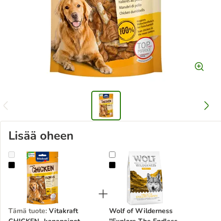
Lisää oheen
Vitakraft CHICKEN -kanapainot
Wolf of Wilderness "Explore The E
Tämä tuote
:
Vitakraft
Wolf of Wilderness