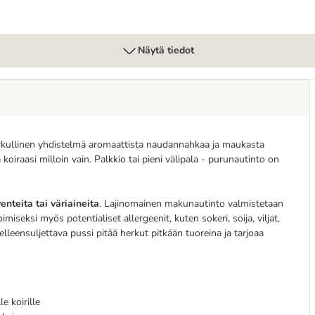
Näytä tiedot
herkullinen yhdistelmä aromaattista naudannahkaa ja maukasta
iraasi milloin vain. Palkkio tai pieni välipala - purunautinto on
nteita tai väriaineita
. Lajinomainen makunautinto valmistetaan
iseksi myös potentialiset allergeenit, kuten sokeri, soija, viljat,
lleensuljettava pussi pitää herkut pitkään tuoreina ja tarjoaa
e koirille