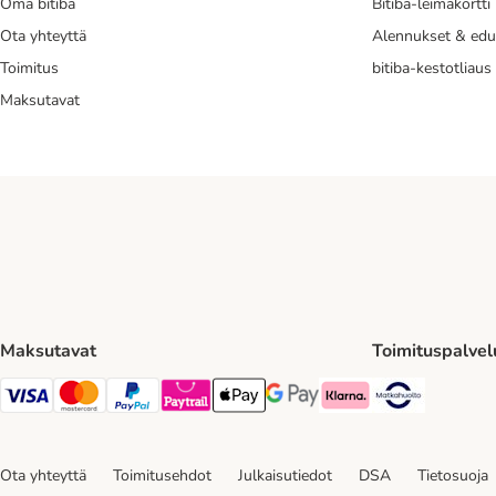
Oma bitiba
Bitiba-leimakortti
Ota yhteyttä
Alennukset & edu
Toimitus
bitiba-kestotliaus
Maksutavat
Maksutavat
Toimituspalvel
Matkahuol
VISA Payment Method
Mastercard Payment Method
Paypal Payment Method
Paytrail Payment Method
Apple Pay Payment Method
Google Pay Payment Method
Klarna Payment Method
Ota yhteyttä
Toimitusehdot
Julkaisutiedot
DSA
Tietosuoja