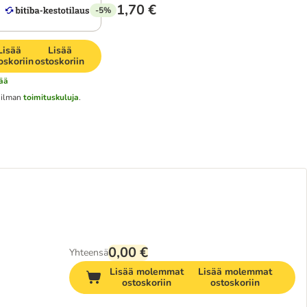
1,70 €
-5%
Lisää
Lisää
oskoriin
ostoskoriin
sää
 ilman
toimituskuluja
.
0,00 €
Yhteensä
Lisää molemmat
Lisää molemmat
ostoskoriin
ostoskoriin