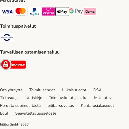
Maksutavat
VISA Payment Method
Mastercard Payment Method
Paypal Payment Method
Paytrail Payment Method
Apple Pay Payment Method
Google Pay Payment Method
Klarna Payment Method
Toimituspalvelut
Matkahuolto Shipping Method
Turvallisen ostamisen takuu
Security
Ota yhteyttä
Toimitusehdot
Julkaisutiedot
DSA
Tietosuoja
Uutiskirje
Toimituskulut ja -aika
Maksutavat
Peruuta sopimus tästä
bitiba-sovellus
Kanta-asiakasedut
Edut
Saavutettavuusseloste
bitiba GmbH
2026