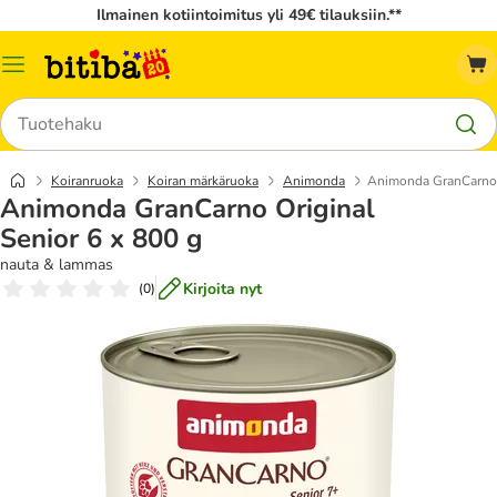
Ilmainen kotiintoimitus yli 49€ tilauksiin.**
Katalogivalikko
Hae
Koiranruoka
Koiran märkäruoka
Animonda
Animonda GranCarno O
Animonda GranCarno Original
Senior 6 x 800 g
nauta & lammas
Kirjoita nyt
(
0
)