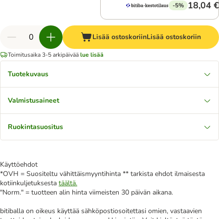
18,04 €
-5%
Lisää ostoskoriin
Lisää ostoskoriin
Toimitusaika 3-5 arkipäivää
lue lisää
Tuotekuvaus
Valmistusaineet
Ruokintasuositus
Käyttöehdot
*OVH = Suositeltu vähittäismyyntihinta ** tarkista ehdot ilmaisesta
kotiinkuljetuksesta
täältä.
"Norm." = tuotteen alin hinta viimeisten 30 päivän aikana.
bitiballa on oikeus käyttää sähköpostiosoitettasi omien, vastaavien