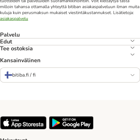
tuotteiden tai palveluiden suoramarkkinointiin. Voit kieltäytyä tästä
milloin tahansa ottamalla yhteyttä bitiban asiakaspalveluun ilman muita
kuluja kuin perusmaksun mukaiset viestintäkustannukset. Lisätietoja:
asiakaspalvelu
Palvelu
Edut
Tee ostoksia
Kansainvälinen
bitiba.fi / fi