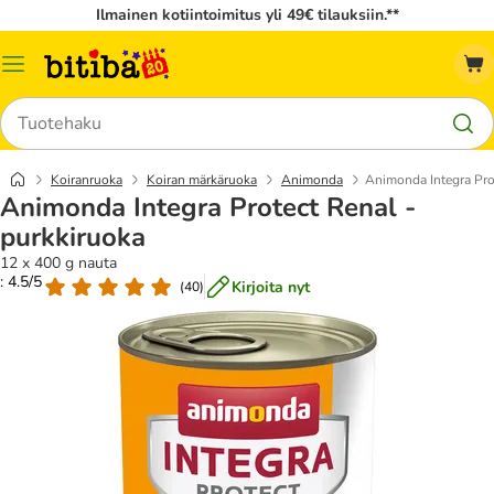
Ilmainen kotiintoimitus yli 49€ tilauksiin.**
Katalogivalikko
Hae
Koiranruoka
Koiran märkäruoka
Animonda
Animonda Integra Pro
Animonda Integra Protect Renal -
purkkiruoka
12 x 400 g nauta
: 4.5/5
Kirjoita nyt
(
40
)