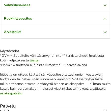
Valmistusaineet
Ruokintasuositus
Arvostelut
Käyttöehdot
*OVH = Suositeltu vähittäismyyntihinta ** tarkista ehdot ilmaisesta
kotiinkuljetuksesta
täältä.
"Norm." = tuotteen alin hinta viimeisten 30 päivän aikana.
bitiballa on oikeus käyttää sähköpostiosoitettasi omien, vastaavien
tuotteiden tai palveluiden suoramarkkinointiin. Voit kieltäytyä tästä
milloin tahansa ottamalla yhteyttä bitiban asiakaspalveluun ilman muita
kuluja kuin perusmaksun mukaiset viestintäkustannukset. Lisätietoja:
asiakaspalvelu
Palvelu