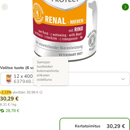
Samojen
tuotteiden
Valitse tuote (6 vaihtoehtoa)
kokonaishinta
erikseen
12 x 400 g nauta
ostettuna
637948.3
-2.23%
yksittäin
30,98 €
30,29 €
6,31 € / kg
28,78 €
30,29 €
Kertatoimitus