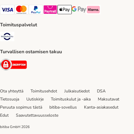
VISA Payment Method
Mastercard Payment Method
Paypal Payment Method
Paytrail Payment Method
Apple Pay Payment Method
Google Pay Payment Method
Klarna Payment Method
Toimituspalvelut
Matkahuolto Shipping Method
Turvallisen ostamisen takuu
Security
Ota yhteyttä
Toimitusehdot
Julkaisutiedot
DSA
Tietosuoja
Uutiskirje
Toimituskulut ja -aika
Maksutavat
Peruuta sopimus tästä
bitiba-sovellus
Kanta-asiakasedut
Edut
Saavutettavuusseloste
bitiba GmbH
2026