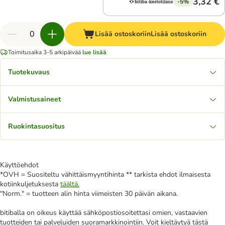
3,32 €
-5%
Lisää ostoskoriin
Lisää ostoskoriin
Toimitusaika 3-5 arkipäivää
lue lisää
Tuotekuvaus
Valmistusaineet
Ruokintasuositus
Käyttöehdot
*OVH = Suositeltu vähittäismyyntihinta ** tarkista ehdot ilmaisesta
kotiinkuljetuksesta
täältä.
"Norm." = tuotteen alin hinta viimeisten 30 päivän aikana.
bitiballa on oikeus käyttää sähköpostiosoitettasi omien, vastaavien
tuotteiden tai palveluiden suoramarkkinointiin. Voit kieltäytyä tästä