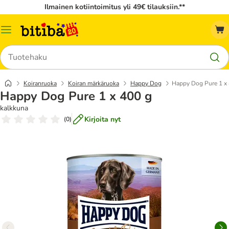
Ilmainen kotiintoimitus yli 49€ tilauksiin.**
Katalogivalikko
Hae
Koiranruoka
Koiran märkäruoka
Happy Dog
Happy Dog Pure 1 x
Happy Dog Pure 1 x 400 g
kalkkuna
Kirjoita nyt
(
0
)