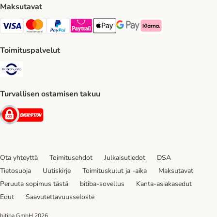
Maksutavat
VISA Payment Method
Mastercard Payment Method
Paypal Payment Method
Paytrail Payment Method
Apple Pay Payment Method
Google Pay Payment Method
Klarna Payment Method
Toimituspalvelut
Matkahuolto Shipping Method
Turvallisen ostamisen takuu
Security
Ota yhteyttä
Toimitusehdot
Julkaisutiedot
DSA
Tietosuoja
Uutiskirje
Toimituskulut ja -aika
Maksutavat
Peruuta sopimus tästä
bitiba-sovellus
Kanta-asiakasedut
Edut
Saavutettavuusseloste
bitiba GmbH
2026