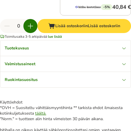
40,84 €
-5%
Lisää ostoskoriin
Lisää ostoskoriin
Toimitusaika 3-5 arkipäivää
lue lisää
Tuotekuvaus
Valmistusaineet
Ruokintasuositus
Käyttöehdot
*OVH = Suositeltu vähittäismyyntihinta ** tarkista ehdot ilmaisesta
kotiinkuljetuksesta
täältä.
"Norm." = tuotteen alin hinta viimeisten 30 päivän aikana.
bitiballa on oikeus käyttää sähköpostiosoitettasi omien, vastaavien