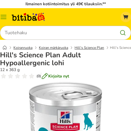
Ilmainen kotiintoimitus yli 49€ tilauksiin.**
Katalogivalikko
Hae
Koiranruoka
Koiran märkäruoka
Hill's Science Plan
Hill's Scienc
Hill's Science Plan Adult
Hypoallergenic lohi
12 x 363 g
Kirjoita nyt
(
0
)