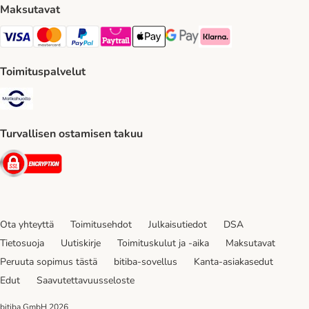
Maksutavat
VISA Payment Method
Mastercard Payment Method
Paypal Payment Method
Paytrail Payment Method
Apple Pay Payment Method
Google Pay Payment Method
Klarna Payment Method
Toimituspalvelut
Matkahuolto Shipping Method
Turvallisen ostamisen takuu
Security
Ota yhteyttä
Toimitusehdot
Julkaisutiedot
DSA
Tietosuoja
Uutiskirje
Toimituskulut ja -aika
Maksutavat
Peruuta sopimus tästä
bitiba-sovellus
Kanta-asiakasedut
Edut
Saavutettavuusseloste
bitiba GmbH
2026