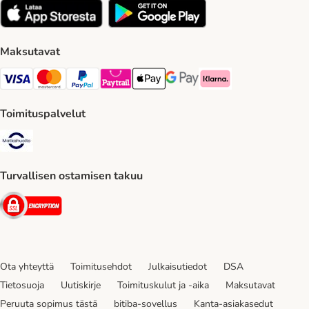
Maksutavat
VISA Payment Method
Mastercard Payment Method
Paypal Payment Method
Paytrail Payment Method
Apple Pay Payment Method
Google Pay Payment Method
Klarna Payment Method
Toimituspalvelut
Matkahuolto Shipping Method
Turvallisen ostamisen takuu
Security
Ota yhteyttä
Toimitusehdot
Julkaisutiedot
DSA
Tietosuoja
Uutiskirje
Toimituskulut ja -aika
Maksutavat
Peruuta sopimus tästä
bitiba-sovellus
Kanta-asiakasedut