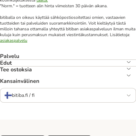
kotiinkuljetuksesta
täältä.
"Norm." = tuotteen alin hinta viimeisten 30 päivän aikana.
bitiballa on oikeus käyttää sähköpostiosoitettasi omien, vastaavien
tuotteiden tai palveluiden suoramarkkinointiin. Voit kieltäytyä tästä
milloin tahansa ottamalla yhteyttä bitiban asiakaspalveluun ilman muita
kuluja kuin perusmaksun mukaiset viestintäkustannukset. Lisätietoja:
asiakaspalvelu
Palvelu
Edut
Tee ostoksia
Kansainvälinen
bitiba.fi / fi