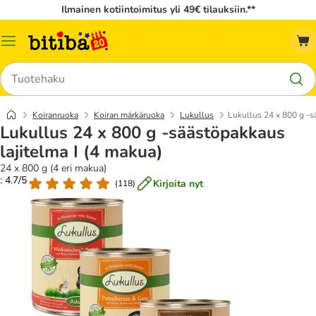
Ilmainen kotiintoimitus yli 49€ tilauksiin.**
Katalogivalikko
Hae
Koiranruoka
Koiran märkäruoka
Lukullus
Lukullus 24 x 800 g -s
Lukullus 24 x 800 g -säästöpakkaus
lajitelma I (4 makua)
24 x 800 g (4 eri makua)
: 4.7/5
Kirjoita nyt
(
118
)