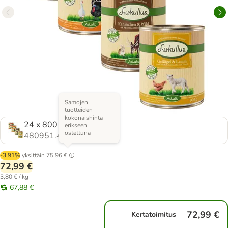
Samojen
tuotteiden
kokonaishinta
24 x 800 g (4 eri makua)
erikseen
ostettuna
480951.4
-3.91%
yksittäin
75,96 €
72,99 €
3,80 € / kg
67,88 €
72,99 €
Kertatoimitus