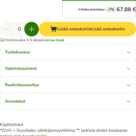
67,88 €
-7%
Lisää ostoskoriin
Lisää ostoskoriin
Toimitusaika 3-5 arkipäivää
lue lisää
Tuotekuvaus
Valmistusaineet
Ruokintasuositus
Arvostelut
Käyttöehdot
*OVH = Suositeltu vähittäismyyntihinta ** tarkista ehdot ilmaisesta